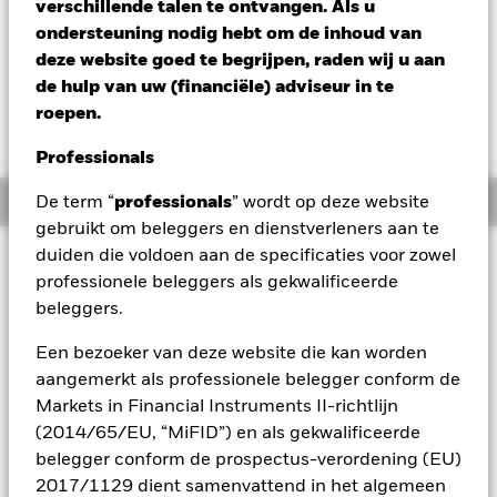
verschillende talen te ontvangen. Als u
Verandering NAV 1 dag per 06/aug/2026
Morningstar Rating
ondersteuning nodig hebt om de inhoud van
USD 0,00 (0,00%)
deze website goed te begrijpen, raden wij u aan
de hulp van uw (financiële) adviseur in te
roepen.
Professionals
Overzicht
De term “
professionals
” wordt op deze website
gebruikt om beleggers en dienstverleners aan te
duiden die voldoen aan de specificaties voor zowel
Beleggingsdoel
professionele beleggers als gekwalificeerde
Het Fonds streeft naar een maximaal rendement op uw
beleggers.
belegging via een combinatie van kapitaalgroei en
opbrengsten uit de activa van het Fonds. Het Fonds belegt
Een bezoeker van deze website die kan worden
wereldwijd ten minste 70% van zijn totale vermogen
aangemerkt als professionele belegger conform de
wereldwijd in vastrentende waarden. De vastrentende
effecten kunnen zijn uitgedrukt in verschillende valuta’s en
Markets in Financial Instruments II-richtlijn
kunnen zijn uitgegeven door overheden,
(2014/65/EU, “MiFID”) en als gekwalificeerde
overheidsinstellingen, bedrijven en supranationale
belegger conform de prospectus-verordening (EU)
instellingen.
2017/1129 dient samenvattend in het algemeen