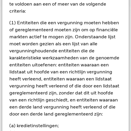
te voldoen aan een of meer van de volgende
criteria:
BELANGRIJKE GEGEVENS: Kapitaalrisico.
De waarde en
(1) Entiteiten die een vergunning moeten hebben
het rendement van beleggingen kunnen dalen en stijgen, en
of gereglementeerd moeten zijn om op financiële
zijn niet gegarandeerd. Beleggers verliezen mogelijk hun
markten actief te mogen zijn. Onderstaande lijst
oorspronkelijke inleg.
moet worden gezien als een lijst van alle
Het fonds belegt voor een groot deel in effecten die
vergunninghoudende entiteiten die de
genoteerd zijn in een vreemde valuta; schommelingen van de
karakteristieke werkzaamheden van de genoemde
betreffende valutakoersen zullen invloed hebben op de
entiteiten uitoefenen: entiteiten waaraan een
waarde van de belegging. Het fonds belegt in
lidstaat uit hoofde van een richtlijn vergunning
hoogrenderende obligaties. Ondernemingen die hoger
renderende obligaties uitgeven nemen vaak het verhoogde
heeft verleend, entiteiten waaraan een lidstaat
risico met zich mee dat ze niet kunnen terugbetalen. Als ze in
vergunning heeft verleend of die door een lidstaat
gebreke blijven kan dit de waarde van uw belegging verlagen.
gereglementeerd zijn, zonder dat dit uit hoofde
Economische omstandigheden en de rentevoet kunnen
van een richtlijn geschiedt, en entiteiten waaraan
eveneens aanzienlijke invloed hebben op de waarde van
een derde land vergunning heeft verleend of die
hoogrenderende obligaties. Het fonds belegt in vastrentende
door een derde land gereglementeerd zijn:
waarden zoals ondernemings- of staatobligaties die een
vaste of variabele rente (ook wel 'coupon' genaamd) uitkeren
(a) kredietinstellingen;
en vergelijkbaar functioneren als een lening. Daarom staan