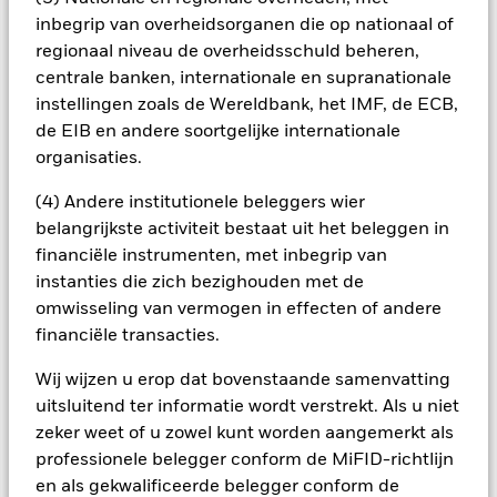
om ze te verkopen in moeilijke markten.
inbegrip van overheidsorganen die op nationaal of
Alle aandelenklassen met valutahedging van dit fonds
regionaal niveau de overheidsschuld beheren,
gebruiken derivaten om valutarisico's af te dekken. Het
centrale banken, internationale en supranationale
gebruik van derivaten voor een aandelenklasse kan een
instellingen zoals de Wereldbank, het IMF, de ECB,
potentieel besmettingsrisico (ook bekend als spill-over) voor
andere aandelenklassen in het fonds betekenen. De
de EIB en andere soortgelijke internationale
beheermaatschappij van het fonds waarborgt dat er
organisaties.
geschikte procedures worden gebruikt om het
besmettingsrisico voor andere aandelenklassen te
(4) Andere institutionele beleggers wier
minimaliseren. Via het uitklapvakje direct onder de naam van
belangrijkste activiteit bestaat uit het beleggen in
het fonds, kunt u een lijst van alle aandelenklassen in het
financiële instrumenten, met inbegrip van
fonds bekijken – aandelenklassen met valutahedging worden
instanties die zich bezighouden met de
aangegeven door het woord 'Hedged' in de naam van de
omwisseling van vermogen in effecten of andere
aandelenklasse. Daarnaast is een volledige lijst van alle
financiële transacties.
aandelenklassen met valutahedging op aanvraag
verkrijgbaar bij de beheermaatschappij van het fonds.
Wij wijzen u erop dat bovenstaande samenvatting
In de mate waarin het Fonds effecten uitleent om zijn kosten
uitsluitend ter informatie wordt verstrekt. Als u niet
te reduceren, ontvangt het Fonds 62,5% van de hiermee
zeker weet of u zowel kunt worden aangemerkt als
verbonden inkomsten en komen de resterende 37,5% ten
professionele belegger conform de MiFID-richtlijn
goede aan BlackRock als effectenuitleenagent. Aangezien de
en als gekwalificeerde belegger conform de
verdeling van opbrengsten uit effectenleningen de