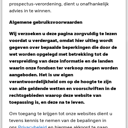
prospectus-verordening, dient u onafhankelijk
exploitatiekosten van het Fonds niet verhoogt, is deze niet in
de lopende kosten opgenomen.
advies in te winnen.
Algemene gebruiksvoorwaarden
Toon minder
Wij verzoeken u deze pagina zorgvuldig te lezen
BGF Fixed Income Global Opportunities Fund
voordat u verdergaat, omdat hier uitleg wordt
Risicometer
gegeven over bepaalde beperkingen die door de
wet worden opgelegd met betrekking tot de
Performance
verspreiding van deze informatie en de landen
waarin onze fondsen ter verkoop mogen worden
aangeboden. Het is uw eigen
Grafiek
Kerngegevens
Vastrentende effecten met een rating lager dan
verantwoordelijkheid om op de hoogte te zijn
beleggingskwaliteit zijn gevoeliger voor veranderingen in
van alle geldende wetten en voorschriften in de
rentetarieven en brengen een groter 'kredietrisico' met zich
Volledige grafiek bekijken
Portefeuille kenmerken
mee dan vastrentende effecten met een hogere rating.
Voor
rechtsgebieden waarop deze website van
Fondsomvang
USD 9.244.945.123
asset backed securities (ABS) en mortgage backed securities
per 06/aug/2026
toepassing is, en deze na te leven.
(MBS) gelden dezelfde risico's als voor vastrentende effecten.
Ratings
Dergelijke beleggingsinstrumenten zijn onderhevig aan een
Aantal posities
4.168
Introductie fonds
31/jan/2007
liquiditeitsrisico, maken vaak gebruik van leningen en geven
Om toegang te krijgen tot onze websites dient u
per 30/jun/2026
Uitkeringen
misschien niet de totale waarde van de onderliggende activa
Posities
Basisvaluta
USD
Morningstar-rating
tevens kennis te nemen van de bepalingen in
weer.
Valutarisico: Het Fonds belegt in andere valuta's.
Standaarddeviatie (3j)
3,66%
Veranderingen in wisselkoersen zijn daarom van invloed op
ons
Privacybeleid
en hiermee akkoord te gaan.