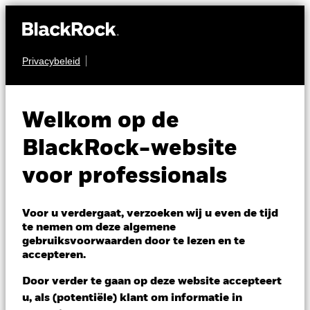
Privacybeleid
OBLIGATIES
BGF Fixed Income
Welkom op de
Global Opportunities
BlackRock-website
Fund
voor professionals
Voor u verdergaat, verzoeken wij u even de tijd
te nemen om deze algemene
gebruiksvoorwaarden door te lezen en te
accepteren.
NAV per 06/aug/2026
Door verder te gaan op deze website accepteert
USD 10,38
u, als (potentiële) klant om informatie in
Variatie 52wk: 10,33 - 10,66