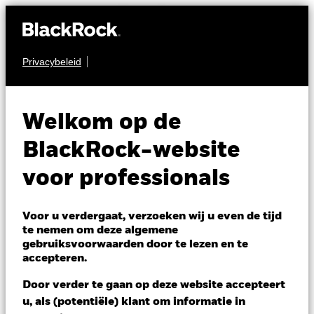
Privacybeleid
OBLIGATIES
BGF Fixed Income
Welkom op de
Global Opportunities
BlackRock-website
Fund
voor professionals
Voor u verdergaat, verzoeken wij u even de tijd
te nemen om deze algemene
gebruiksvoorwaarden door te lezen en te
accepteren.
NAV per 07/aug/2026
Door verder te gaan op deze website accepteert
EUR 9,40
u, als (potentiële) klant om informatie in
Variatie 52wk: 9,19 - 9,61