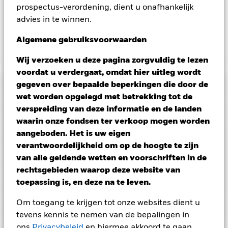
prospectus-verordening, dient u onafhankelijk
exploitatiekosten van het Fonds niet verhoogt, is deze niet in
de lopende kosten opgenomen.
advies in te winnen.
Algemene gebruiksvoorwaarden
Toon minder
Wij verzoeken u deze pagina zorgvuldig te lezen
BGF Fixed Income Global Opportunities Fund
voordat u verdergaat, omdat hier uitleg wordt
Risicometer
gegeven over bepaalde beperkingen die door de
wet worden opgelegd met betrekking tot de
Performance
verspreiding van deze informatie en de landen
waarin onze fondsen ter verkoop mogen worden
aangeboden. Het is uw eigen
Grafiek
Kerngegevens
Vastrentende effecten met een rating lager dan
verantwoordelijkheid om op de hoogte te zijn
beleggingskwaliteit zijn gevoeliger voor veranderingen in
van alle geldende wetten en voorschriften in de
rentetarieven en brengen een groter 'kredietrisico' met zich
Volledige grafiek bekijken
Portefeuille kenmerken
mee dan vastrentende effecten met een hogere rating.
Voor
rechtsgebieden waarop deze website van
Fondsomvang
USD 9.249.254.516
asset backed securities (ABS) en mortgage backed securities
per 07/aug/2026
toepassing is, en deze na te leven.
(MBS) gelden dezelfde risico's als voor vastrentende effecten.
Ratings
Dergelijke beleggingsinstrumenten zijn onderhevig aan een
Aantal posities
4.168
Introductie fonds
31/jan/2007
liquiditeitsrisico, maken vaak gebruik van leningen en geven
Om toegang te krijgen tot onze websites dient u
per 30/jun/2026
Uitkeringen
misschien niet de totale waarde van de onderliggende activa
Posities
Basisvaluta
USD
Morningstar-rating
tevens kennis te nemen van de bepalingen in
weer.
Derivaten zijn zeer gevoelig voor veranderingen in de
Standaarddeviatie (3j)
3,66%
waarde van de activa waarop ze gebaseerd zijn en kunnen
ons
Privacybeleid
en hiermee akkoord te gaan.