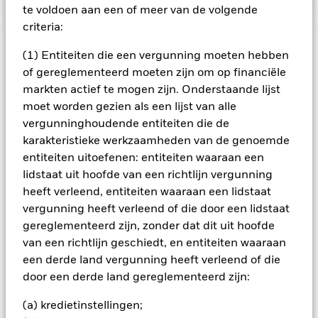
te voldoen aan een of meer van de volgende
criteria:
BELANGRIJKE GEGEVENS: Kapitaalrisico.
De waarde en
(1) Entiteiten die een vergunning moeten hebben
het rendement van beleggingen kunnen dalen en stijgen, en
of gereglementeerd moeten zijn om op financiële
zijn niet gegarandeerd. Beleggers verliezen mogelijk hun
markten actief te mogen zijn. Onderstaande lijst
oorspronkelijke inleg.
moet worden gezien als een lijst van alle
Het fonds belegt voor een groot deel in effecten die
vergunninghoudende entiteiten die de
genoteerd zijn in een vreemde valuta; schommelingen van de
karakteristieke werkzaamheden van de genoemde
betreffende valutakoersen zullen invloed hebben op de
entiteiten uitoefenen: entiteiten waaraan een
waarde van de belegging. Het fonds belegt in
lidstaat uit hoofde van een richtlijn vergunning
hoogrenderende obligaties. Ondernemingen die hoger
renderende obligaties uitgeven nemen vaak het verhoogde
heeft verleend, entiteiten waaraan een lidstaat
risico met zich mee dat ze niet kunnen terugbetalen. Als ze in
vergunning heeft verleend of die door een lidstaat
gebreke blijven kan dit de waarde van uw belegging verlagen.
gereglementeerd zijn, zonder dat dit uit hoofde
Economische omstandigheden en de rentevoet kunnen
van een richtlijn geschiedt, en entiteiten waaraan
eveneens aanzienlijke invloed hebben op de waarde van
een derde land vergunning heeft verleend of die
hoogrenderende obligaties. Het fonds belegt in vastrentende
door een derde land gereglementeerd zijn:
waarden zoals ondernemings- of staatobligaties die een
vaste of variabele rente (ook wel 'coupon' genaamd) uitkeren
(a) kredietinstellingen;
en vergelijkbaar functioneren als een lening. Daarom staan