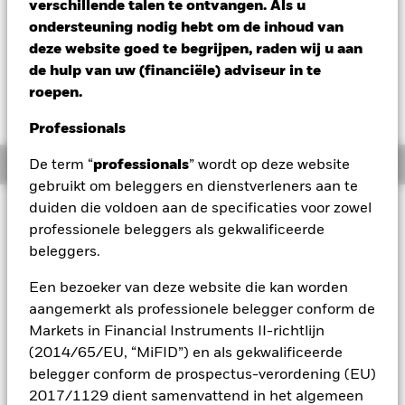
verschillende talen te ontvangen. Als u
Verandering NAV 1 dag per 07/aug/2026
Morningstar Rating
ondersteuning nodig hebt om de inhoud van
EUR 0,00 (0,00%)
deze website goed te begrijpen, raden wij u aan
de hulp van uw (financiële) adviseur in te
roepen.
Professionals
Overzicht
De term “
professionals
” wordt op deze website
gebruikt om beleggers en dienstverleners aan te
duiden die voldoen aan de specificaties voor zowel
Beleggingsdoel
professionele beleggers als gekwalificeerde
Het Fonds streeft naar een maximaal rendement op uw
beleggers.
belegging via een combinatie van kapitaalgroei en
opbrengsten uit de activa van het Fonds. Het Fonds belegt
Een bezoeker van deze website die kan worden
wereldwijd ten minste 70% van zijn totale vermogen
aangemerkt als professionele belegger conform de
wereldwijd in vastrentende waarden. De vastrentende
effecten kunnen zijn uitgedrukt in verschillende valuta’s en
Markets in Financial Instruments II-richtlijn
kunnen zijn uitgegeven door overheden,
(2014/65/EU, “MiFID”) en als gekwalificeerde
overheidsinstellingen, bedrijven en supranationale
belegger conform de prospectus-verordening (EU)
instellingen.
2017/1129 dient samenvattend in het algemeen