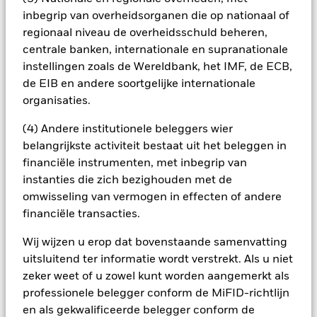
om ze te verkopen in moeilijke markten.
inbegrip van overheidsorganen die op nationaal of
Alle aandelenklassen met valutahedging van dit fonds
regionaal niveau de overheidsschuld beheren,
gebruiken derivaten om valutarisico's af te dekken. Het
centrale banken, internationale en supranationale
gebruik van derivaten voor een aandelenklasse kan een
instellingen zoals de Wereldbank, het IMF, de ECB,
potentieel besmettingsrisico (ook bekend als spill-over) voor
andere aandelenklassen in het fonds betekenen. De
de EIB en andere soortgelijke internationale
beheermaatschappij van het fonds waarborgt dat er
organisaties.
geschikte procedures worden gebruikt om het
besmettingsrisico voor andere aandelenklassen te
(4) Andere institutionele beleggers wier
minimaliseren. Via het uitklapvakje direct onder de naam van
belangrijkste activiteit bestaat uit het beleggen in
het fonds, kunt u een lijst van alle aandelenklassen in het
financiële instrumenten, met inbegrip van
fonds bekijken – aandelenklassen met valutahedging worden
instanties die zich bezighouden met de
aangegeven door het woord 'Hedged' in de naam van de
omwisseling van vermogen in effecten of andere
aandelenklasse. Daarnaast is een volledige lijst van alle
financiële transacties.
aandelenklassen met valutahedging op aanvraag
verkrijgbaar bij de beheermaatschappij van het fonds.
Wij wijzen u erop dat bovenstaande samenvatting
In de mate waarin het Fonds effecten uitleent om zijn kosten
uitsluitend ter informatie wordt verstrekt. Als u niet
te reduceren, ontvangt het Fonds 62,5% van de hiermee
zeker weet of u zowel kunt worden aangemerkt als
verbonden inkomsten en komen de resterende 37,5% ten
professionele belegger conform de MiFID-richtlijn
goede aan BlackRock als effectenuitleenagent. Aangezien de
en als gekwalificeerde belegger conform de
verdeling van opbrengsten uit effectenleningen de