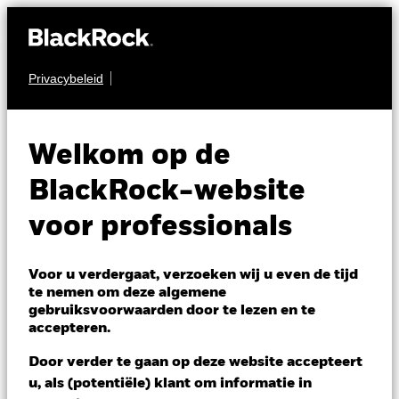
Privacybeleid
OBLIGATIES
BGF China Bond
Welkom op de
Fund
BlackRock-website
voor professionals
Voor u verdergaat, verzoeken wij u even de tijd
te nemen om deze algemene
gebruiksvoorwaarden door te lezen en te
NAV per 05/aug/2026
accepteren.
AUD 8,12
Variatie 52wk: 8,03 - 8,23
Door verder te gaan op deze website accepteert
Verandering NAV 1 dag per 05/aug/2026
u, als (potentiële) klant om informatie in