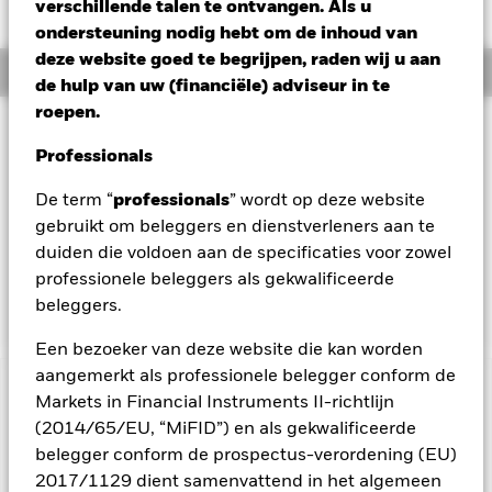
AUD 0,00 (0,00%)
verschillende talen te ontvangen. Als u
ondersteuning nodig hebt om de inhoud van
deze website goed te begrijpen, raden wij u aan
Overzicht
de hulp van uw (financiële) adviseur in te
roepen.
Beleggingsdoel
Professionals
Het Fonds streeft naar een maximaal rendement op uw
belegging via een combinatie van kapitaalgroei en
De term “
professionals
” wordt op deze website
opbrengsten uit de activa van het Fonds. Het Fonds belegt
gebruikt om beleggers en dienstverleners aan te
over het algemeen ten minste 70% van zijn totale activa in
vastrentende waarden uitgegeven of gedistribueerd buiten
duiden die voldoen aan de specificaties voor zowel
het Chinese vasteland en luidend in renminbi en in
professionele beleggers als gekwalificeerde
renminbi-cashtegoeden.
beleggers.
Een bezoeker van deze website die kan worden
aangemerkt als professionele belegger conform de
BELANGRIJKE GEGEVENS: Kapitaalrisico.
De waarde en
Markets in Financial Instruments II-richtlijn
het rendement van beleggingen kunnen dalen en stijgen, en
(2014/65/EU, “MiFID”) en als gekwalificeerde
zijn niet gegarandeerd. Beleggers verliezen mogelijk hun
belegger conform de prospectus-verordening (EU)
oorspronkelijke inleg.
2017/1129 dient samenvattend in het algemeen