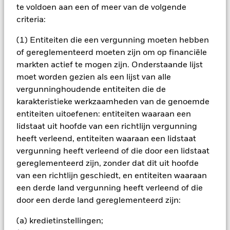
Alle aandelenklassen met valutahedging van dit fonds
te voldoen aan een of meer van de volgende
gebruiken derivaten om valutarisico's af te dekken. Het
criteria:
gebruik van derivaten voor een aandelenklasse kan een
potentieel besmettingsrisico (ook bekend als spill-over) voor
(1) Entiteiten die een vergunning moeten hebben
andere aandelenklassen in het fonds betekenen. De
of gereglementeerd moeten zijn om op financiële
beheermaatschappij van het fonds waarborgt dat er
markten actief te mogen zijn. Onderstaande lijst
geschikte procedures worden gebruikt om het
moet worden gezien als een lijst van alle
besmettingsrisico voor andere aandelenklassen te
vergunninghoudende entiteiten die de
minimaliseren. Via het uitklapvakje direct onder de naam van
het fonds, kunt u een lijst van alle aandelenklassen in het
karakteristieke werkzaamheden van de genoemde
fonds bekijken – aandelenklassen met valutahedging worden
entiteiten uitoefenen: entiteiten waaraan een
aangegeven door het woord 'Hedged' in de naam van de
lidstaat uit hoofde van een richtlijn vergunning
aandelenklasse. Daarnaast is een volledige lijst van alle
heeft verleend, entiteiten waaraan een lidstaat
aandelenklassen met valutahedging op aanvraag
vergunning heeft verleend of die door een lidstaat
verkrijgbaar bij de beheermaatschappij van het fonds.
gereglementeerd zijn, zonder dat dit uit hoofde
In de mate waarin het Fonds effecten uitleent om zijn kosten
van een richtlijn geschiedt, en entiteiten waaraan
te reduceren, ontvangt het Fonds 62,5% van de hiermee
een derde land vergunning heeft verleend of die
verbonden inkomsten en komen de resterende 37,5% ten
door een derde land gereglementeerd zijn:
goede aan BlackRock als effectenuitleenagent. Aangezien de
verdeling van opbrengsten uit effectenleningen de
(a) kredietinstellingen;
exploitatiekosten van het Fonds niet verhoogt, is deze niet in