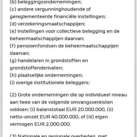
(b) beleggingsondernemingen;
goede aan BlackRock als effectenuitleenagent. Aangezien de
(c) andere vergunninghoudende of
verdeling van opbrengsten uit effectenleningen de
gereglementeerde financiële instellingen;
exploitatiekosten van het Fonds niet verhoogt, is deze niet in
(d) verzekeringsmaatschappijen;
de lopende kosten opgenomen.
(e) instellingen voor collectieve belegging en de
beheermaatschappijen daarvan;
Toon minder
(f) pensioenfondsen de beheermaatschappijen
daarvan;
BGF China Bond Fund
(g) handelaren in grondstoffen en
Risicometer
grondstoffenderivaten;
(h) plaatselijke ondernemingen;
Performance
(i) overige institutionele beleggers;
Grafiek
(2) Grote ondernemingen die op individueel niveau
Kerngegevens
Kredietrisico, veranderingen in rentetarieven en/of in de
aan twee van de volgende omvangsvereisten
wanbetalingsquote van emittenten hebben een aanzienlijk
voldoen: (i) balanstotaal EUR 20.000.000, (ii)
invloed op de prestaties van vastrentende effecten. Potentiële
Volledige grafiek bekijken
Portefeuille kenmerken
of werkelijke verlagingen van de kredietrating kunnen het
Fondsomvang
netto-omzet EUR 40.000.000, of (iii) eigen
RMB 11.818.240.563
risiconiveau verhogen.
Opkomende markten zijn doorgaans
per 07/aug/2026
vermogen EUR 2.000.000.
gevoeliger voor economische en politieke factoren dan
Ratings
ontwikkelde markten. Tot de overige risicofactoren behoren
Aantal posities
411
Introductie fonds
11/nov/2011
een groter 'liquiditeitsrisico', beperkingen op beleggingen in
per 30/jun/2026
(3) Nationale en regionale overheden, met