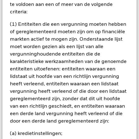
het rendement van beleggingen kunnen dalen en stijgen, en
te voldoen aan een of meer van de volgende
zijn niet gegarandeerd. Beleggers verliezen mogelijk hun
criteria:
oorspronkelijke inleg.
(1) Entiteiten die een vergunning moeten hebben
Alle aandelenklassen met valutahedging van dit fonds
gebruiken derivaten om valutarisico's af te dekken. Het
of gereglementeerd moeten zijn om op financiële
gebruik van derivaten voor een aandelenklasse kan een
markten actief te mogen zijn. Onderstaande lijst
potentieel besmettingsrisico (ook bekend als spill-over) voor
moet worden gezien als een lijst van alle
andere aandelenklassen in het fonds betekenen. De
vergunninghoudende entiteiten die de
beheermaatschappij van het fonds waarborgt dat er
karakteristieke werkzaamheden van de genoemde
geschikte procedures worden gebruikt om het
entiteiten uitoefenen: entiteiten waaraan een
besmettingsrisico voor andere aandelenklassen te
lidstaat uit hoofde van een richtlijn vergunning
minimaliseren. Via het uitklapvakje direct onder de naam van
het fonds, kunt u een lijst van alle aandelenklassen in het
heeft verleend, entiteiten waaraan een lidstaat
fonds bekijken – aandelenklassen met valutahedging worden
vergunning heeft verleend of die door een lidstaat
aangegeven door het woord 'Hedged' in de naam van de
gereglementeerd zijn, zonder dat dit uit hoofde
aandelenklasse. Daarnaast is een volledige lijst van alle
van een richtlijn geschiedt, en entiteiten waaraan
aandelenklassen met valutahedging op aanvraag
een derde land vergunning heeft verleend of die
verkrijgbaar bij de beheermaatschappij van het fonds.
door een derde land gereglementeerd zijn:
In de mate waarin het Fonds effecten uitleent om zijn kosten
te reduceren, ontvangt het Fonds 62,5% van de hiermee
(a) kredietinstellingen;
verbonden inkomsten en komen de resterende 37,5% ten