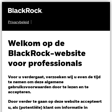
Privacybeleid
OBLIGATIES
BGF China Bond
Welkom op de
Fund
BlackRock-website
voor professionals
Voor u verdergaat, verzoeken wij u even de tijd
te nemen om deze algemene
gebruiksvoorwaarden door te lezen en te
NAV per 07/aug/2026
accepteren.
USD 9,65
Variatie 52wk: 9,14 - 9,71
Door verder te gaan op deze website accepteert
Verandering NAV 1 dag per 07/aug/2026
Morningstar Rating
u, als (potentiële) klant om informatie in