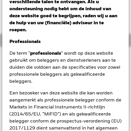
USD -0,01 (-0,10%)
verschillende talen te ontvangen. Als u
ondersteuning nodig hebt om de inhoud van
deze website goed te begrijpen, raden wij u aan
de hulp van uw (financiële) adviseur in te
roepen.
Overzicht
Professionals
De term “
professionals
” wordt op deze website
Beleggingsdoel
gebruikt om beleggers en dienstverleners aan te
Het Fonds streeft naar een maximaal rendement op uw
duiden die voldoen aan de specificaties voor zowel
belegging via een combinatie van kapitaalgroei en
professionele beleggers als gekwalificeerde
opbrengsten uit de activa van het Fonds. Het Fonds belegt
beleggers.
over het algemeen ten minste 70% van zijn totale activa in
vastrentende waarden uitgegeven of gedistribueerd buiten
Een bezoeker van deze website die kan worden
het Chinese vasteland en luidend in renminbi en in
renminbi-cashtegoeden.
aangemerkt als professionele belegger conform de
Markets in Financial Instruments II-richtlijn
(2014/65/EU, “MiFID”) en als gekwalificeerde
belegger conform de prospectus-verordening (EU)
BELANGRIJKE GEGEVENS: Kapitaalrisico.
De waarde en
2017/1129 dient samenvattend in het algemeen