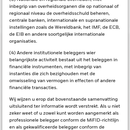
de lopende kosten opgenomen.
inbegrip van overheidsorganen die op nationaal of
regionaal niveau de overheidsschuld beheren,
centrale banken, internationale en supranationale
Toon minder
instellingen zoals de Wereldbank, het IMF, de ECB,
BGF Japan Small & MidCap Opportunities Fund
de EIB en andere soortgelijke internationale
Risicometer
organisaties.
Performance
(4) Andere institutionele beleggers wier
belangrijkste activiteit bestaat uit het beleggen in
financiële instrumenten, met inbegrip van
Grafiek
Kerngegevens
Aandelen in kleinere bedrijven worden gewoonlijk in kleinere
instanties die zich bezighouden met de
volumes verhandeld en vertonen grotere
omwisseling van vermogen in effecten of andere
koersschommelingen dan die van grotere bedrijven.
Het
Volledige grafiek bekijken
Portefeuille kenmerken
beleggingsrisico is geconcentreerd in specifieke sectoren,
financiële transacties.
Fondsomvang
JPY 62.694.134.004
landen, valuta's of bedrijven. Dit betekent dat het Fonds
per 06/aug/2026
Rendement
gevoeliger is voor lokale economische, markt-, politieke,
Posities
Wij wijzen u erop dat bovenstaande samenvatting
duurzaamheids- of regelgevingsgebeurtenissen.
De waarde
Aantal posities
95
Introductie fonds
13/mei/1987
van aandelen en aandelengerelateerde effecten kan worden
uitsluitend ter informatie wordt verstrekt. Als u niet
per 30/jun/2026
beïnvloed door dagelijkse schommelingen op de
Portefeuilleverdeling
Basisvaluta
per 30/jun/2026
JPY
zeker weet of u zowel kunt worden aangemerkt als
aandelenmarkten. Tot de andere factoren die van invloed zijn,
Bèta 3 jr.
1,04
behoren politiek en economisch nieuws, bedrijfsresultaten en
professionele belegger conform de MiFID-richtlijn
Beperkende benchmark 1
S&P JP MidSmall Cap NET
per 31/jul/2026
Noteringen en classificatie
belangrijke gebeurtenissen in de bedrijven.
Het Fonds streeft
Index
Deze grafiek toont de prestatie van het product als het
en als gekwalificeerde belegger conform de
Naam
Weging (%)
ernaar ondernemingen uit te sluiten die zich bezighouden