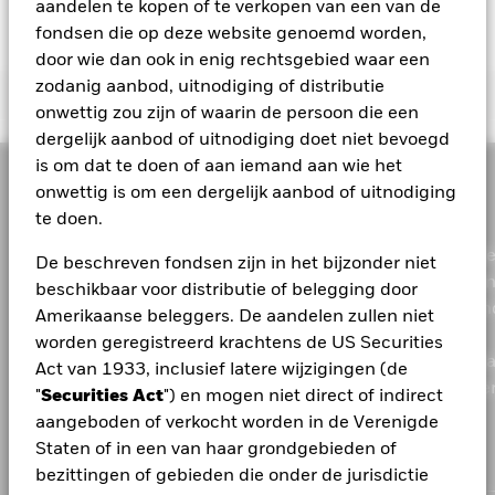
aandelen te kopen of te verkopen van een van de
beschikbaar is op de website.
prestaties in het verleden. Bron: Blackrock
fondsen die op deze website genoemd worden,
door wie dan ook in enig rechtsgebied waar een
zodanig aanbod, uitnodiging of distributie
Important Information
onwettig zou zijn of waarin de persoon die een
dergelijk aanbod of uitnodiging doet niet bevoegd
Voor fondsen met een beleggingsdoelstelling waarin ESG-criteria
is om dat te doen of aan iemand aan wie het
Dit materiaal is uitsluitend bestemd voor professionele cliënten
zijn opgenomen, kunnen er bedrijfsgebeurtenissen of andere
onwettig is om een dergelijk aanbod of uitnodiging
(zoals gedefinieerd door de Financial Conduct Authority of de
situaties zijn waardoor het fonds of de index passief effecten
MiFID-Regels) en mag door geen enkele andere persoon worden
te doen.
aanhoudt die niet voldoen aan ESG-criteria. Raadpleeg het
gebruikt.
prospectus van het fonds voor meer informatie. De screening die
BlackRock heeft als wereldwijde vermogensbeheerder d
De beschreven fondsen zijn in het bijzonder niet
door de indexaanbieder van het fonds wordt toegepast, kan door
In de Europese Economische Ruimte (EER)
wordt dit document
fiduciaire taak om particulieren en organisaties te helpe
beschikbaar voor distributie of belegging door
de indexaanbieder vastgestelde inkomstendrempels bevatten. De
uitgegeven door BlackRock (Netherlands) B.V., waaraan
financiële toekomst goed te plannen. Met toonaangeven
informatie op deze website bevat mogelijk niet alle filters die
vergunning is verleend door en dat onder toezicht staat van de
Amerikaanse beleggers. De aandelen zullen niet
gelden voor de desbetreffende index of het desbetreffende fonds.
financiële technologie en een breed aanbod van
Nederlandse Autoriteit Financiële Markten. Maatschappelijke
worden geregistreerd krachtens de US Securities
Die filters worden uitvoeriger beschreven in het prospectus van
zetel: Amstelplein 1, 1096 HA, Amsterdam, Tel: +352 46268 5111.
beleggingsproducten en -strategieën bieden we onze kl
Act van 1933, inclusief latere wijzigingen (de
het fonds, andere documenten van het fonds en het document
Handelsregisternummer 17068311 Voor uw veiligheid worden
de mogelijkheid om hun belangrijkste doelen te realisere
"
Securities Act
") en mogen niet direct of indirect
met de desbetreffende indexmethodologie.
onze telefoongesprekken doorgaans opgenomen.
aangeboden of verkocht worden in de Verenigde
Bekijk de MSCI-methodologie achter de
In het VK en landen die geen deel uitmaken van de Europese
Staten of in een van haar grondgebieden of
Duurzaamheidskenmerken en de maatstaven inzake de
Economische Ruimte (EER)
wordt dit document uitgegeven door
1
Betrokkenheid van het bedrijfsleven:
ESG Fund Ratings
;
BlackRock Investment Management (UK) Limited, waaraan
bezittingen of gebieden die onder de jurisdictie
2
3
Maatstaven Index koolstofvoetafdruk
;
Onderzoek naar