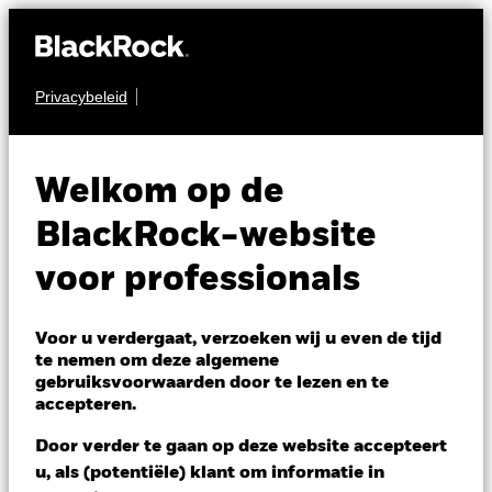
Privacybeleid
AANDELEN
BGF Japan Small &
Welkom op de
MidCap Opportunities
BlackRock-website
Fund
voor professionals
Voor u verdergaat, verzoeken wij u even de tijd
te nemen om deze algemene
gebruiksvoorwaarden door te lezen en te
accepteren.
NAV per 06/aug/2026
Door verder te gaan op deze website accepteert
EUR 23,38
u, als (potentiële) klant om informatie in
Variatie 52wk: 17,18 - 24,45