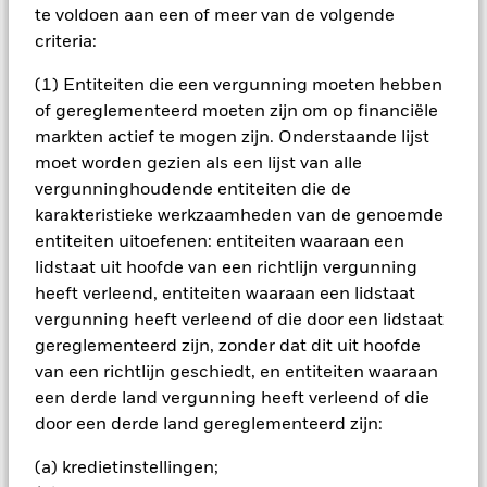
zijn niet gegarandeerd. Beleggers verliezen mogelijk hun
te voldoen aan een of meer van de volgende
oorspronkelijke inleg.
criteria:
Aandelen in kleinere bedrijven worden gewoonlijk in kleinere
volumes verhandeld en vertonen grotere
(1) Entiteiten die een vergunning moeten hebben
koersschommelingen dan die van grotere bedrijven. Het
of gereglementeerd moeten zijn om op financiële
beleggingsrisico is geconcentreerd in specifieke sectoren,
markten actief te mogen zijn. Onderstaande lijst
landen, valuta's of bedrijven. Dit betekent dat het Fonds
moet worden gezien als een lijst van alle
gevoeliger is voor lokale economische, markt-, politieke,
duurzaamheids- of regelgevingsgebeurtenissen. De waarde
vergunninghoudende entiteiten die de
van aandelen en aan aandelen gerelateerde effecten wordt
karakteristieke werkzaamheden van de genoemde
beïnvloed door de dagelijkse schommelingen op de
entiteiten uitoefenen: entiteiten waaraan een
aandelenmarkten, politieke factoren, economisch nieuws,
lidstaat uit hoofde van een richtlijn vergunning
bedrijfswinsten en belangrijke gebeurtenissen op
heeft verleend, entiteiten waaraan een lidstaat
bedrijfsvlak. Het Fonds streeft ernaar ondernemingen uit te
sluiten die zich bezighouden met bepaalde activiteiten die
vergunning heeft verleend of die door een lidstaat
niet in overeenstemming zijn met ESG-criteria. Beleggers
gereglementeerd zijn, zonder dat dit uit hoofde
dienen daarom voorafgaand aan een belegging in het Fonds
van een richtlijn geschiedt, en entiteiten waaraan
een persoonlijke ethische afweging te maken over de ESG-
een derde land vergunning heeft verleend of die
screening van het Fonds. Een dergelijke ESG-screening kan
door een derde land gereglementeerd zijn:
een negatief effect hebben op de waarde van de beleggingen
van het Fonds in vergelijking met een fonds zonder een
(a) kredietinstellingen;
dergelijke screening.