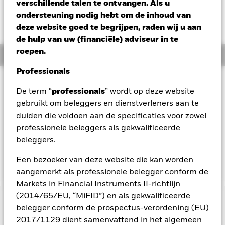
verschillende talen te ontvangen. Als u
Verandering NAV 1 dag per 06/aug/2026
ondersteuning nodig hebt om de inhoud van
EUR -0,14 (-0,60%)
deze website goed te begrijpen, raden wij u aan
de hulp van uw (financiële) adviseur in te
roepen.
Overzicht
Professionals
Beleggingsdoel
De term “
professionals
” wordt op deze website
Het Fonds streeft naar een maximaal rendement op uw
gebruikt om beleggers en dienstverleners aan te
belegging via een combinatie van kapitaalgroei en
duiden die voldoen aan de specificaties voor zowel
opbrengsten uit de activa van het Fonds. Het Fonds belegt
ten minste 70% van zijn totale activa in aandelen van
professionele beleggers als gekwalificeerde
bedrijven met een kleine of gemiddelde marktkapitalisatie
beleggers.
die zijn gevestigd of voornamelijk economisch actief zijn in
Japan.
Een bezoeker van deze website die kan worden
aangemerkt als professionele belegger conform de
Markets in Financial Instruments II-richtlijn
(2014/65/EU, “MiFID”) en als gekwalificeerde
BELANGRIJKE GEGEVENS: Kapitaalrisico.
De waarde en
belegger conform de prospectus-verordening (EU)
het rendement van beleggingen kunnen dalen en stijgen, en
2017/1129 dient samenvattend in het algemeen