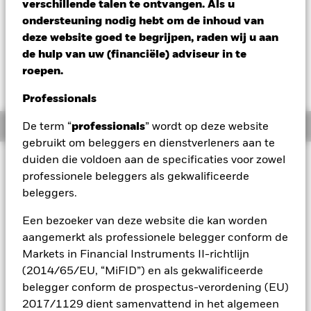
verschillende talen te ontvangen. Als u
Verandering NAV 1 dag per 06/aug/2026
Morningstar Rating
ondersteuning nodig hebt om de inhoud van
USD -0,01 (-0,09%)
deze website goed te begrijpen, raden wij u aan
de hulp van uw (financiële) adviseur in te
roepen.
Professionals
Overzicht
De term “
professionals
” wordt op deze website
gebruikt om beleggers en dienstverleners aan te
duiden die voldoen aan de specificaties voor zowel
Beleggingsdoel
professionele beleggers als gekwalificeerde
Het Fonds streeft naar een maximaal rendement op uw
beleggers.
belegging via een combinatie van kapitaalgroei en
opbrengsten uit de activa van het Fonds. Het Fonds belegt
Een bezoeker van deze website die kan worden
wereldwijd ten minste 70% van zijn totale vermogen
aangemerkt als professionele belegger conform de
wereldwijd in vastrentende waarden. De vastrentende
effecten kunnen zijn uitgedrukt in verschillende valuta’s en
Markets in Financial Instruments II-richtlijn
kunnen zijn uitgegeven door overheden,
(2014/65/EU, “MiFID”) en als gekwalificeerde
overheidsinstellingen, bedrijven en supranationale
belegger conform de prospectus-verordening (EU)
instellingen.
2017/1129 dient samenvattend in het algemeen