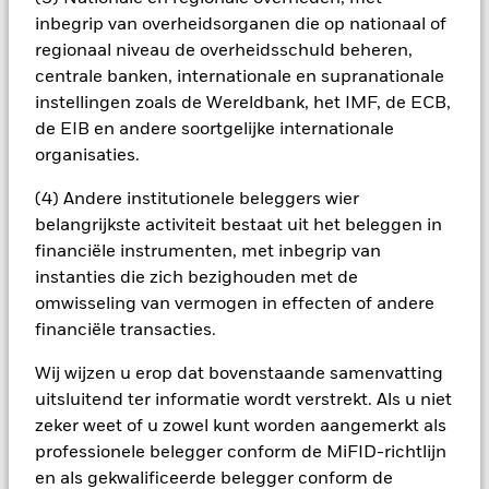
om ze te verkopen in moeilijke markten.
inbegrip van overheidsorganen die op nationaal of
Alle aandelenklassen met valutahedging van dit fonds
regionaal niveau de overheidsschuld beheren,
gebruiken derivaten om valutarisico's af te dekken. Het
centrale banken, internationale en supranationale
gebruik van derivaten voor een aandelenklasse kan een
instellingen zoals de Wereldbank, het IMF, de ECB,
potentieel besmettingsrisico (ook bekend als spill-over) voor
andere aandelenklassen in het fonds betekenen. De
de EIB en andere soortgelijke internationale
beheermaatschappij van het fonds waarborgt dat er
organisaties.
geschikte procedures worden gebruikt om het
besmettingsrisico voor andere aandelenklassen te
(4) Andere institutionele beleggers wier
minimaliseren. Via het uitklapvakje direct onder de naam van
belangrijkste activiteit bestaat uit het beleggen in
het fonds, kunt u een lijst van alle aandelenklassen in het
financiële instrumenten, met inbegrip van
fonds bekijken – aandelenklassen met valutahedging worden
instanties die zich bezighouden met de
aangegeven door het woord 'Hedged' in de naam van de
omwisseling van vermogen in effecten of andere
aandelenklasse. Daarnaast is een volledige lijst van alle
financiële transacties.
aandelenklassen met valutahedging op aanvraag
verkrijgbaar bij de beheermaatschappij van het fonds.
Wij wijzen u erop dat bovenstaande samenvatting
In de mate waarin het Fonds effecten uitleent om zijn kosten
uitsluitend ter informatie wordt verstrekt. Als u niet
te reduceren, ontvangt het Fonds 62,5% van de hiermee
zeker weet of u zowel kunt worden aangemerkt als
verbonden inkomsten en komen de resterende 37,5% ten
professionele belegger conform de MiFID-richtlijn
goede aan BlackRock als effectenuitleenagent. Aangezien de
en als gekwalificeerde belegger conform de
verdeling van opbrengsten uit effectenleningen de