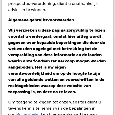
prospectus-verordening, dient u onafhankelijk
exploitatiekosten van het Fonds niet verhoogt, is deze niet in
de lopende kosten opgenomen.
advies in te winnen.
Algemene gebruiksvoorwaarden
Toon minder
Wij verzoeken u deze pagina zorgvuldig te lezen
BGF Fixed Income Global Opportunities Fund
voordat u verdergaat, omdat hier uitleg wordt
Risicometer
gegeven over bepaalde beperkingen die door de
wet worden opgelegd met betrekking tot de
Performance
verspreiding van deze informatie en de landen
waarin onze fondsen ter verkoop mogen worden
aangeboden. Het is uw eigen
Grafiek
Kerngegevens
Vastrentende effecten met een rating lager dan
verantwoordelijkheid om op de hoogte te zijn
beleggingskwaliteit zijn gevoeliger voor veranderingen in
van alle geldende wetten en voorschriften in de
rentetarieven en brengen een groter 'kredietrisico' met zich
Volledige grafiek bekijken
Portefeuille kenmerken
mee dan vastrentende effecten met een hogere rating.
Voor
rechtsgebieden waarop deze website van
Fondsomvang
USD 9.244.945.123
asset backed securities (ABS) en mortgage backed securities
per 06/aug/2026
toepassing is, en deze na te leven.
(MBS) gelden dezelfde risico's als voor vastrentende effecten.
Ratings
Dergelijke beleggingsinstrumenten zijn onderhevig aan een
Aantal posities
4.168
Introductie fonds
31/jan/2007
liquiditeitsrisico, maken vaak gebruik van leningen en geven
Om toegang te krijgen tot onze websites dient u
per 30/jun/2026
Uitkeringen
misschien niet de totale waarde van de onderliggende activa
Posities
Basisvaluta
USD
Morningstar-rating
tevens kennis te nemen van de bepalingen in
weer.
Valutarisico: Het Fonds belegt in andere valuta's.
Standaarddeviatie (3j)
3,69%
Veranderingen in wisselkoersen zijn daarom van invloed op
ons
Privacybeleid
en hiermee akkoord te gaan.