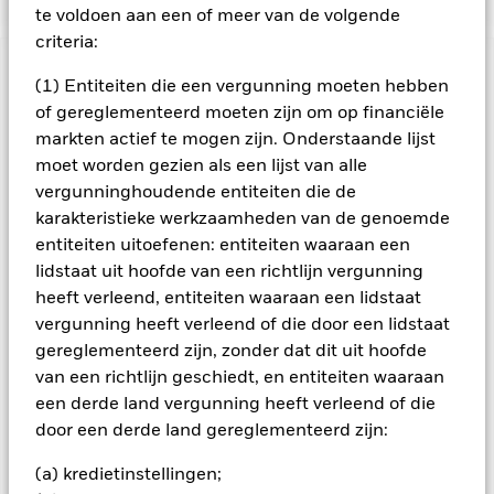
te voldoen aan een of meer van de volgende
criteria:
BELANGRIJKE GEGEVENS: Kapitaalrisico.
De waarde en
(1) Entiteiten die een vergunning moeten hebben
het rendement van beleggingen kunnen dalen en stijgen, en
of gereglementeerd moeten zijn om op financiële
zijn niet gegarandeerd. Beleggers verliezen mogelijk hun
markten actief te mogen zijn. Onderstaande lijst
oorspronkelijke inleg.
moet worden gezien als een lijst van alle
Het fonds belegt voor een groot deel in effecten die
vergunninghoudende entiteiten die de
genoteerd zijn in een vreemde valuta; schommelingen van de
karakteristieke werkzaamheden van de genoemde
betreffende valutakoersen zullen invloed hebben op de
entiteiten uitoefenen: entiteiten waaraan een
waarde van de belegging. Het fonds belegt in
lidstaat uit hoofde van een richtlijn vergunning
hoogrenderende obligaties. Ondernemingen die hoger
renderende obligaties uitgeven nemen vaak het verhoogde
heeft verleend, entiteiten waaraan een lidstaat
risico met zich mee dat ze niet kunnen terugbetalen. Als ze in
vergunning heeft verleend of die door een lidstaat
gebreke blijven kan dit de waarde van uw belegging verlagen.
gereglementeerd zijn, zonder dat dit uit hoofde
Economische omstandigheden en de rentevoet kunnen
van een richtlijn geschiedt, en entiteiten waaraan
eveneens aanzienlijke invloed hebben op de waarde van
een derde land vergunning heeft verleend of die
hoogrenderende obligaties. Het fonds belegt in vastrentende
door een derde land gereglementeerd zijn:
waarden zoals ondernemings- of staatobligaties die een
vaste of variabele rente (ook wel 'coupon' genaamd) uitkeren
(a) kredietinstellingen;
en vergelijkbaar functioneren als een lening. Daarom staan