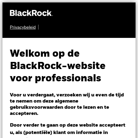
Privacybeleid
OBLIGATIES
BGF Fixed Income
Welkom op de
Global Opportunities
BlackRock-website
Fund
voor professionals
Voor u verdergaat, verzoeken wij u even de tijd
te nemen om deze algemene
gebruiksvoorwaarden door te lezen en te
accepteren.
NAV per 06/aug/2026
Door verder te gaan op deze website accepteert
USD 10,55
u, als (potentiële) klant om informatie in
Variatie 52wk: 10,18 - 10,60