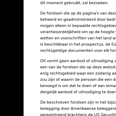
dit moment gebruikt, zal bezoeken.
art
20
r chart with 2 data series.
De fondsen die op de pagina’s van de
e chart has 1 X axis displaying categories.
e chart has 1 Y axis displaying Values. Range: -15 to 20.
15
beheerd en geadministreerd door bedr
mogen alleen in bepaalde rechtsgebie
10
verantwoordelijkheid om op de hoogte te
wetten en voorschriften van het land 
5
is beschikbaar in het prospectus, de E
alues
rechtsgeldige documenten voor elk fon
0
Dit vormt geen aanbod of uitnodiging 
-5
een van de fondsen die op deze websi
enig rechtsgebied waar een zodanig aan
-10
zou zijn of waarin de persoon die een d
bevoegd is om dat te doen of aan iema
-15
dergelijk aanbod of uitnodiging te doen
2016
2017
2018
2019
2020
2021
Totaalrendement (%)
Beperkende be
De beschreven fondsen zijn in het bijzo
belegging door Amerikaanse beleggers.
d of interactive chart.
geregistreerd krachtens de US Securitie