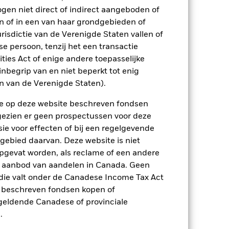
2021
2022
2023
2024
2025
ogen niet direct of indirect aangeboden of
n of in een van haar grondgebieden of
-4,3
-7,7
5,4
1,8
5,5
risdictie van de Verenigde Staten vallen of
 persoon, tenzij het een transactie
-5,9
-10,3
2,5
5,1
4,3
rities Act of enige andere toepasselijke
p-/uitstapvergoedingen worden niet in
nbegrip van en niet beperkt tot enig
en van de Verenigde Staten).
n.
In het verleden behaalde resultaten
n de op deze website beschreven fondsen
ten kunnen zich in de toekomst heel
ngezien er geen prospectussen voor deze
 in het verleden werd beheerd
ie voor effecten of bij een regelgevende
arde (NIW), waarbij de bruto-inkomsten,
ging kan stijgen of dalen als gevolg
 gebied daarvan. Deze website is niet
e valuta dan die gebruikt in de
pgevat worden, als reclame of een andere
r aanbod van aandelen in Canada. Geen
die valt onder de Canadese Income Tax Act
e beschreven fondsen kopen of
e geldende Canadese of provinciale
.