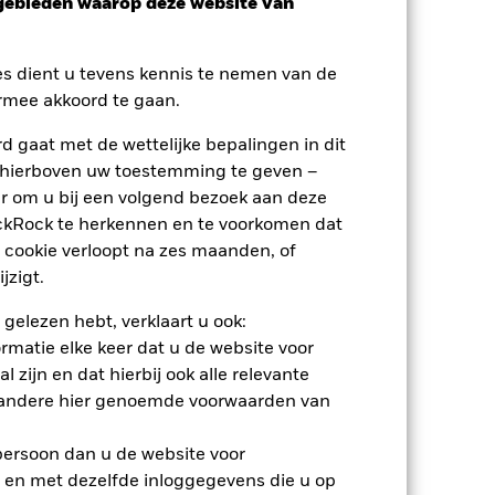
sgebieden waarop deze website van
es dient u tevens kennis te nemen van de
rmee akkoord te gaan.
 gaat met de wettelijke bepalingen in dit
 hierboven uw toestemming te geven –
r om u bij een volgend bezoek aan deze
ackRock te herkennen en te voorkomen dat
 cookie verloopt na zes maanden, of
jzigt.
 gelezen hebt, verklaart u ook:
rmatie elke keer dat u de website voor
 zijn en dat hierbij ook alle relevante
nden
 andere hier genoemde voorwaarden van
erlies of de winst per jaar over de
 persoon dan u de website voor
om te beoordelen hoe het product in
 en met dezelfde inloggegevens die u op