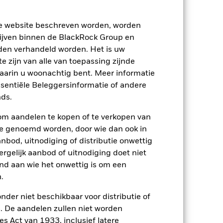
ze website beschreven worden, worden
ijven binnen de BlackRock Group en
den verhandeld worden. Het is uw
 zijn van alle van toepassing zijnde
waarin u woonachtig bent. Meer informatie
ssentiële Beleggersinformatie of andere
ds.
om aandelen te kopen of te verkopen van
te genoemd worden, door wie dan ook in
bod, uitnodiging of distributie onwettig
ergelijk aanbod of uitnodiging doet niet
nd aan wie het onwettig is om een
.
2022
2023
2024
2025
nchmark 1 (%)
nder niet beschikbaar voor distributie of
 De aandelen zullen niet worden
s Act van 1933, inclusief latere