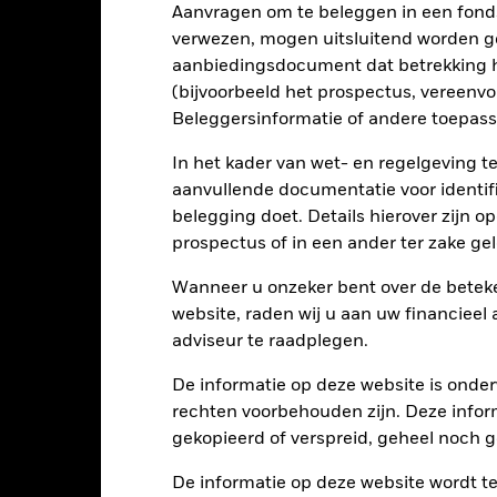
Aanvragen om te beleggen in een fond
verwezen, mogen uitsluitend worden g
risico's en/of de wanbetalingsquote van emittenten hebben een aanzi
aanbiedingsdocument dat betrekking h
ecten met een rating lager dan beleggingskwaliteit kunnen gevoelig
en hogere rating. Potentiële of werkelijke verlagingen van de kredie
(bijvoorbeeld het prospectus, vereenv
aans gevoeliger voor economische en politieke factoren dan ontwik
Beleggersinformatie of andere toepass
iteitsrisico', beperkingen op beleggingen in of transfers van activa, d
 het Fonds en duurzaamheidsgerelateerde risico's.
Valutarisico: Het 
arom van invloed op de waarde van de belegging.
Derivaten zijn zeer
In het kader van wet- en regelgeving t
 zijn en kunnen leiden tot grotere verliezen of winsten, wat leidt 
aanvullende documentatie voor identif
kan groter zijn wanneer op een uitvoerige of complexe manier wordt
garandeerd door overheden in opkomende markten zijn doorgaans gevo
belegging doet. Details hierover zijn 
prospectus of in een ander ter zake g
tellingen die diensten leveren zoals de bewaring van activa, of die o
llen aan financieel verlies.
Kredietrisico: de emittent van een in h
n of kapitaal terug te betalen.
Liquiditeitsrisico: lagere liquiditeit b
Wanneer u onzeker bent over de beteke
stellen beleggingen gemakkelijk aan te kopen of te verkopen.
website, raden wij u aan uw financieel
adviseur te raadplegen.
Kerngegevens
De informatie op deze website is onder
rechten voorbehouden zijn. Deze infor
gekopieerd of verspreid, geheel noch ge
USD 1.728.599.689
De informatie op deze website wordt t
Introductiedatum