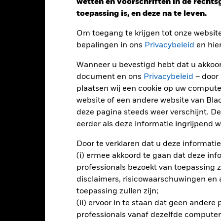
wetten en voorschriften in de recht
toepassing is, en deze na te leven.
Om toegang te krijgen tot onze websit
bepalingen in ons
Privacybeleid
en hie
Wanneer u bevestigd hebt dat u akkoord
document en ons
Privacybeleid
– door
plaatsen wij een cookie op uw compute
Performance
website of een andere website van Bl
deze pagina steeds weer verschijnt. De
eerder als deze informatie ingrijpend wi
endement
Door te verklaren dat u deze informatie
(i) ermee akkoord te gaan dat deze info
professionals bezoekt van toepassing zal
Kalenderjaar
Op jaarbasis
Cumulatief
12 maa
disclaimers, risicowaarschuwingen en
ge: 2014-04-01 00:00:00 to 2026-07-31 00:00:00.
: -24 to 48.
toepassing zullen zijn;
ze grafiek toont de prestatie van het product als het procentuele v
(ii) ervoor in te staan dat geen andere
gelopen 10 jaar vergeleken met de benchmark. Het kan u helpen 
t verleden werd beheerd en het met de benchmark te vergelijken.
professionals vanaf dezelfde computer