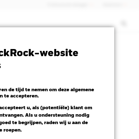
Professionele belegger
Nederland
ctsheet
Prospectus
Download
ckRock-website
s
even de tijd te nemen om deze algemene
n te accepteren.
ccepteert u, als (potentiële) klant om
 ontvangen. Als u ondersteuning nodig
oed te begrijpen, raden wij u aan de
te roepen.