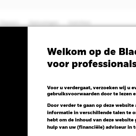
Thema's
Oplossingen
Inzichten
PRIIP KID
Fa
Welkom op de Bla
voor professional
Markets Local Currency
Voor u verdergaat, verzoeken wij u 
gebruiksvoorwaarden door te lezen e
Door verder te gaan op deze website a
informatie in verschillende talen te
 NAV 1 dag per 06/aug/2026
hebt om de inhoud van deze website g
 0,03 (0,12%)
hulp van uw (financiële) adviseur in 