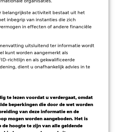
rnationale organisaties.
 belangrijkste activiteit bestaat uit het
 van de hiermee verbonden inkomsten
ing van opbrengsten uit
et inbegrip van instanties die zich
opgenomen.
ermogen in effecten of andere financiële
Toon minder
envatting uitsluitend ter informatie wordt
owel kunt worden aangemerkt als
tsheet
Prospectus
Download
D-richtlijn en als gekwalificeerde
ning, dient u onafhankelijk advies in te
osities
Documenten
ig te lezen voordat u verdergaat, omdat
alde beperkingen die door de wet worden
reiding van deze informatie en de
koop mogen worden aangeboden. Het is
de hoogte te zijn van alle geldende