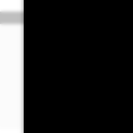
Overzicht
Rendeme
Beleggingsdoel
Het Fonds streeft naar een maximaal 
Fonds.
Het Fonds belegt ten minste 70% van z
waaronder beleggingen die een relatie
schuldeffecten met een korte looptijd
instellingen (bv. de Aziatische Ontwi
De beleggingsadviseur (BA) kan gebru
gebaseerd op een of meer onderliggen
portefeuille van het Fonds te vermind
die hoger ligt dan de waarde van zijn a