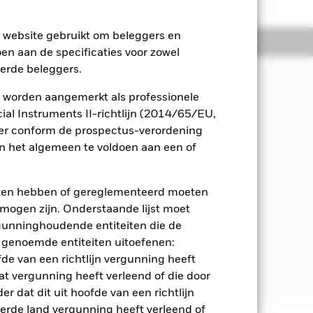
e website gebruikt om beleggers en
osities
Documenten
oen aan de specificaties voor zowel
eerde beleggers.
 worden aangemerkt als professionele
n inkomsten uit de activa van het
al Instruments II-richtlijn (2014/65/EU,
ger conform de prospectus-verordening
 het algemeen te voldoen aan een of
ale valuta's van ontwikkelingslanden,
ties en geldmarktinstrumenten (d.w.z.
gen, bedrijven en supranationale
eten hebben of gereglementeerd moeten
zijn in opkomende markten.
e mogen zijn. Onderstaande lijst moet
ergunninghoudende entiteiten die de
ggingen waarvan de koersen zijn
 genoemde entiteiten uitoefenen:
reiken en het risico binnen de
ds een marktblootstelling verkrijgt
fde van een richtlijn vergunning heeft
at vergunning heeft verleend of die door
r dat dit uit hoofde van een richtlijn
derde land vergunning heeft verleend of