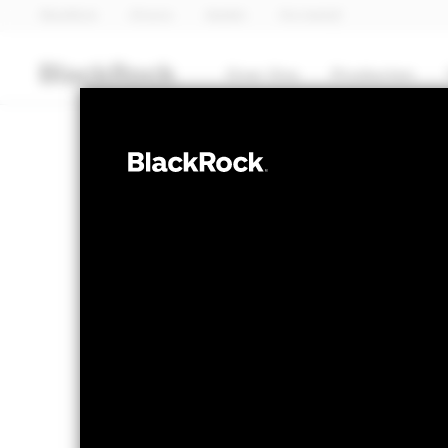
BlackRock
iShares
Aladdin
Ons bedrijf
Over Ons
Producten
OBLIGATIES
BGF Emerging 
Bond Fund
NAV per 06/aug/2026
Verandering
CHF 25,60
CHF
Variatie 52wk: 23,13 - 25,60