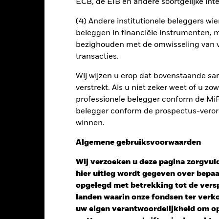
ECB, de EIB en andere soortgelijke inte
(4) Andere institutionele beleggers wier
en uitleent om zijn kosten te reduceren, ontvangt het Fonds 62,5%
oede aan BlackRock als effectenuitleenagent. Aangezien de verdel
beleggen in financiële instrumenten, m
en van het Fonds niet verhoogt, is deze niet in de lopende kosten 
bezighouden met de omwisseling van v
transacties.
Wij wijzen u erop dat bovenstaande sam
verstrekt. Als u niet zeker weet of u z
PRIIP KID
Fac
 Currency Bond Fund
professionele belegger conform de MiFI
Risicometer
belegger conform de prospectus-verorde
nt
Kerngegevens
Managers
P
winnen.
Algemene gebruiksvoorwaarden
Wij verzoeken u deze pagina zorgvuld
hier uitleg wordt gegeven over bepa
opgelegd met betrekking tot de versp
landen waarin onze fondsen ter ver
uw eigen verantwoordelijkheid om op 