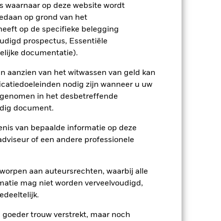
s waarnaar op deze website wordt
edaan op grond van het
enlijk invloed op de prestaties van
eeft op de specifieke belegging
er zijn voor veranderingen in deze
trating kunnen het risiconiveau
oudigd prospectus, Essentiële
kelde markten. Tot de overige
elijke documentatie).
e laattijdige of niet-uitgevoerde
Fonds belegt in andere valuta's.
 gevoelig voor veranderingen in de
en aanzien van het witwassen van geld kan
tot grotere schommelingen in de waarde
icatiedoeleinden nodig zijn wanneer u uw
 gebruikgemaakt van derivaten.
eliger voor kredietrisico's dan die uit
opgenomen in het desbetreffende
eldig document.
ptreden als tegenpartij voor afgeleide
et Fonds aangehouden effect is mogelijk
etekent dat er onvoldoende kopers of
nis van bepaalde informatie op deze
 adviseur of een andere professionele
worpen aan auteursrechten, waarbij alle
matie mag niet worden verveelvoudigd,
deeltelijk.
e goeder trouw verstrekt, maar noch
07/mei/2014