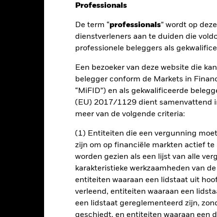
Professionals
De term “
professionals
” wordt op dez
nt
Kerngegevens
Managers
P
dienstverleners aan te duiden die vold
professionele beleggers als gekwalific
Een bezoeker van deze website die kan
rendement op uw belegging door een combinatie van kapitaalgroei e
belegger conform de Markets in Financi
“MiFID”) en als gekwalificeerde beleg
(EU) 2017/1129 dient samenvattend in
ijn totale activa in vastrentende (VR)- effecten uitgedrukt in de lok
meer van de volgende criteria:
f lage kredietrating of geen rating hebben. Hiertoe behoren obliga
), die kunnen zijn uitgegeven door overheden en overheidsinstellin
(1) Entiteiten die een vergunning mo
kkelingsbank) die zijn gevestigd of voornamelijk economisch actief 
zijn om op financiële markten actief t
worden gezien als een lijst van alle v
ikmaken van afgeleide financiële instrumenten (FDI's) (d.w.z. bele
karakteristieke werkzaamheden van de
de activa) om de beleggingsdoelstelling van het Fonds te helpen be
eren. Dit kan markthefboomwerking genereren (d.w.z. waarbij het Fon
entiteiten waaraan een lidstaat uit hoo
ctiva).
verleend, entiteiten waaraan een lidsta
een lidstaat gereglementeerd zijn, zonde
geschiedt, en entiteiten waaraan een 