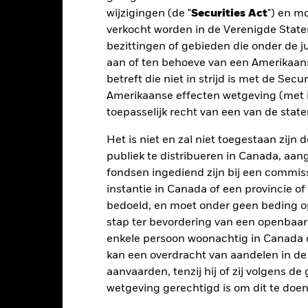
2016
2017
2018
2019
2020
wijzigingen (de "
Securities Act
") en m
otaalrendement (%)
verkocht worden in de Verenigde State
15,5
9,9
-10,9
10,1
-6,5
CHF
bezittingen of gebieden die onder de ju
eperkende benchmark
aan of ten behoeve van een Amerikaanse
11,6
10,5
-5,1
11,5
-6,3
1 (%) CHF
betreft die niet in strijd is met de Secu
t rendement is weergegeven na aftrek van de lopende kosten. Insta
Amerikaanse effecten wetgeving (met i
nmerking genomen bij de berekening.
toepasselijk recht van een van de stat
 getoonde cijfers hebben betrekking op de prestaties in het verlede
Het is niet en zal niet toegestaan zij
rmen geen betrouwbare indicator voor toekomstige resultaten. Mark
publiek te distribueren in Canada, aa
ders ontwikkelen. Het kan u helpen om te beoordelen hoe het fonds
fondsen ingediend zijn bij een commiss
 prestaties worden weergegeven op basis van de netto-inventariswa
dien van toepassing, worden herbelegd. Het rendement van uw beleg
instantie in Canada of een provincie of
n valutaschommelingen als uw belegging wordt gedaan in een ander
bedoeld, en moet onder geen beding o
rekening van de prestaties in het verleden. Bron: Blackrock
stap ter bevordering van een openbaa
enkele persoon woonachtig in Canada 
kan een overdracht van aandelen in d
aanvaarden, tenzij hij of zij volgens d
Belangrijkste Risico's
wetgeving gerechtigd is om dit te doen