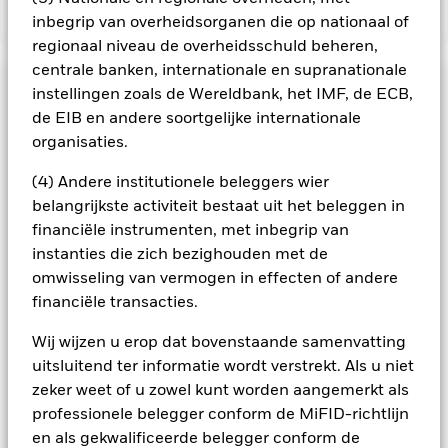
Toon minder
inbegrip van overheidsorganen die op nationaal of
regionaal niveau de overheidsschuld beheren,
BGF World Energy Fund
centrale banken, internationale en supranationale
Risicometer
instellingen zoals de Wereldbank, het IMF, de ECB,
de EIB en andere soortgelijke internationale
Performance
organisaties.
Grafiek
(4) Andere institutionele beleggers wier
Kerngegevens
Het beleggingsrisico is geconcentreerd in specifieke
belangrijkste activiteit bestaat uit het beleggen in
sectoren, landen, valuta's of bedrijven. Dit betekent dat het
financiële instrumenten, met inbegrip van
Fonds gevoeliger is voor lokale economische, markt-,
Volledige grafiek bekijken
Portefeuille kenmerken
politieke, duurzaamheids- of regelgevingsgebeurtenissen.
Fondsomvang
instanties die zich bezighouden met de
USD 2.226.651.039
De waarde van aandelen en aandelengerelateerde effecten
per 07/aug/2026
omwisseling van vermogen in effecten of andere
kan worden beïnvloed door dagelijkse schommelingen op de
Ratings
aandelenmarkten. Tot de andere factoren die van invloed zijn,
Aantal posities
30
financiële transacties.
Introductie fonds
15/mrt/2001
behoren politiek en economisch nieuws, bedrijfsresultaten en
per 30/jun/2026
Uitkeringen
belangrijke gebeurtenissen in de bedrijven.
Posities
Beleggingen in
Basisvaluta
USD
Morningstar-rating
Wij wijzen u erop dat bovenstaande samenvatting
energie-effecten zijn onderhevig aan milieu- of
Standaarddeviatie (3j)
17,54%
duurzaamheidskwesties, heffingen, overheidsregels en
uitsluitend ter informatie wordt verstrekt. Als u niet
Beperkende benchmark 1
MSCI World Energy 30%
per 31/jul/2026
Portefeuilleverdeling
schommelingen in prijs en aanbod.
Beleggingen in energie-
per 30/jun/2026
Buffer 10/40 NET Index
zeker weet of u zowel kunt worden aangemerkt als
effecten zijn onderhevig aan milieu- of
Ex-datum
Totale uitkering
(USD)
P/E-ratio
17,76
duurzaamheidskwesties, heffingen, overheidsregels en
Totaal
professionele belegger conform de MiFID-richtlijn
Noteringen en classificatie
per 30/jun/2026
schommelingen in prijs en aanbod.
29/aug/2025
USD 0,4124
Aankoopkosten (maximaal)
5,00%
Naam
Weging (%)
Totale Morningstar-rating voor BGF World Energy Fund, Class
en als gekwalificeerde belegger conform de
Tegenpartijrisico: De insolventie van instellingen die diensten