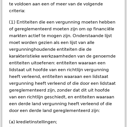
zijn niet gegarandeerd. Beleggers verliezen mogelijk hun
te voldoen aan een of meer van de volgende
oorspronkelijke inleg.
criteria:
Het fonds belegt voor een groot deel in effecten die
(1) Entiteiten die een vergunning moeten hebben
genoteerd zijn in een vreemde valuta; schommelingen van de
betreffende valutakoersen zullen invloed hebben op de
of gereglementeerd moeten zijn om op financiële
waarde van de belegging. Vergeleken met meer gevestigde
markten actief te mogen zijn. Onderstaande lijst
economieën kan de waarde van beleggingen in opkomende
moet worden gezien als een lijst van alle
markten in ontwikkeling worden beïnvloed door een grotere
vergunninghoudende entiteiten die de
volatiliteit als gevolg van verschillen in algemeen aanvaarde
karakteristieke werkzaamheden van de genoemde
principes van administratieve verantwoording of door
economische of politieke instabiliteit. Het fonds kan beleggen
entiteiten uitoefenen: entiteiten waaraan een
in aandelen van kleinere ondernemingen die zich minder
lidstaat uit hoofde van een richtlijn vergunning
voorspelbaar kunnen ontwikkelen en minder liquide kunnen
heeft verleend, entiteiten waaraan een lidstaat
zijn dan aandelen van grotere ondernemingen. Het fonds
vergunning heeft verleend of die door een lidstaat
belegt in een beperkt aantal marktsectoren. Vergeleken met
gereglementeerd zijn, zonder dat dit uit hoofde
beleggingen die het beleggingsrisico spreiden door in
meerdere sectoren te beleggen kunnen de schommelingen
van een richtlijn geschiedt, en entiteiten waaraan
van de aandelenkoers een groter effect hebben op de
een derde land vergunning heeft verleend of die
algehele waarde van dit fonds.
door een derde land gereglementeerd zijn:
Alle aandelenklassen met valutahedging van dit fonds
gebruiken derivaten om valutarisico's af te dekken. Het
(a) kredietinstellingen;
gebruik van derivaten voor een aandelenklasse kan een