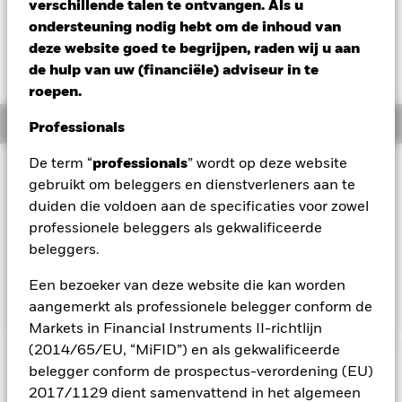
USD -0,27 (-0,88%)
verschillende talen te ontvangen. Als u
ondersteuning nodig hebt om de inhoud van
deze website goed te begrijpen, raden wij u aan
de hulp van uw (financiële) adviseur in te
roepen.
Overzicht
Professionals
De term “
professionals
” wordt op deze website
Beleggingsdoel
gebruikt om beleggers en dienstverleners aan te
Het Fonds streeft naar een maximaal rendement op uw
duiden die voldoen aan de specificaties voor zowel
belegging via een combinatie van kapitaalgroei en
professionele beleggers als gekwalificeerde
opbrengsten uit de activa van het Fonds. Het Fonds belegt
beleggers.
ten minste 70% van zijn totale activa in aandelen van
bedrijven die voornamelijk economisch actief zijn in de
Een bezoeker van deze website die kan worden
exploratie, ontwikkeling, productie en distributie van energie.
aangemerkt als professionele belegger conform de
Markets in Financial Instruments II-richtlijn
(2014/65/EU, “MiFID”) en als gekwalificeerde
BELANGRIJKE GEGEVENS: Kapitaalrisico.
belegger conform de prospectus-verordening (EU)
De waarde en
het rendement van beleggingen kunnen dalen en stijgen, en
2017/1129 dient samenvattend in het algemeen