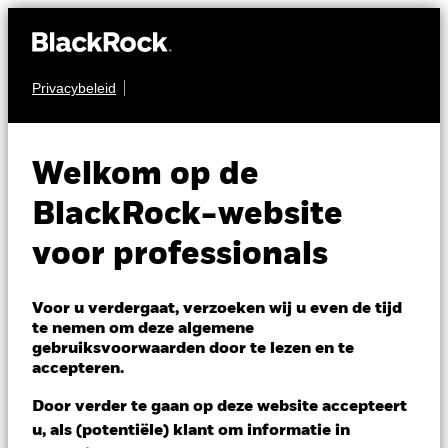
Privacybeleid
AANDELEN
BGF World Energy
Welkom op de
Fund
BlackRock-website
voor professionals
Voor u verdergaat, verzoeken wij u even de tijd
te nemen om deze algemene
gebruiksvoorwaarden door te lezen en te
NAV per 07/aug/2026
accepteren.
USD 30,39
Variatie 52wk: 22,36 - 32,24
Door verder te gaan op deze website accepteert
Verandering NAV 1 dag per 07/aug/2026
Morningstar Rating
u, als (potentiële) klant om informatie in