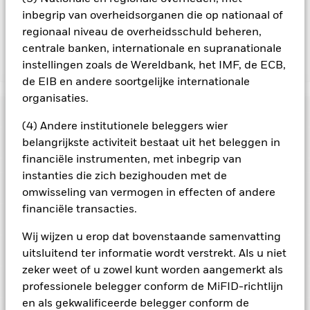
exploitatiekosten van het Fonds niet verhoogt, is deze niet in
inbegrip van overheidsorganen die op nationaal of
de lopende kosten opgenomen.
regionaal niveau de overheidsschuld beheren,
centrale banken, internationale en supranationale
instellingen zoals de Wereldbank, het IMF, de ECB,
Toon minder
de EIB en andere soortgelijke internationale
BGF World Gold Fund
organisaties.
Risicometer
(4) Andere institutionele beleggers wier
Performance
belangrijkste activiteit bestaat uit het beleggen in
financiële instrumenten, met inbegrip van
instanties die zich bezighouden met de
Grafiek
Kerngegevens
Het beleggingsrisico is geconcentreerd in specifieke
omwisseling van vermogen in effecten of andere
sectoren, landen, valuta's of bedrijven. Dit betekent dat het
financiële transacties.
Fonds gevoeliger is voor lokale economische, markt-,
Volledige grafiek bekijken
Portefeuille kenmerken
politieke, duurzaamheids- of regelgevingsgebeurtenissen.
Fondsomvang
USD 10.127.175.051
De waarde van aandelen en aandelengerelateerde effecten
Wij wijzen u erop dat bovenstaande samenvatting
per 06/aug/2026
Rendement
kan worden beïnvloed door dagelijkse schommelingen op de
Ratings
uitsluitend ter informatie wordt verstrekt. Als u niet
aandelenmarkten. Tot de andere factoren die van invloed zijn,
Aantal posities
46
Introductie fonds
30/dec/1994
behoren politiek en economisch nieuws, bedrijfsresultaten en
zeker weet of u zowel kunt worden aangemerkt als
per 30/jun/2026
belangrijke gebeurtenissen in de bedrijven.
Posities
Beleggingen in
Basisvaluta
USD
Morningstar-rating
professionele belegger conform de MiFID-richtlijn
mijnbouweffecten zijn onderhevig aan sectorspecifieke
Bèta 3 jr.
0,88
risico's, waaronder milieu- of duurzaamheidskwesties,
en als gekwalificeerde belegger conform de
Beperkende benchmark 1
FTSE Gold Mines Index (Price
per 31/jul/2026