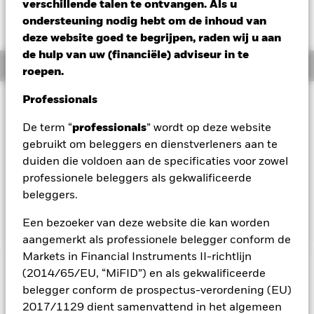
verschillende talen te ontvangen. Als u
ondersteuning nodig hebt om de inhoud van
deze website goed te begrijpen, raden wij u aan
de hulp van uw (financiële) adviseur in te
Overzicht
roepen.
Professionals
Beleggingsdoel
Het Fonds streeft naar een maximaal rendement op uw
De term “
professionals
” wordt op deze website
belegging via een combinatie van kapitaalgroei en
gebruikt om beleggers en dienstverleners aan te
opbrengsten uit de activa van het Fonds. Het Fonds belegt
duiden die voldoen aan de specificaties voor zowel
ten minste 70% van zijn totale activa in aandelen van
professionele beleggers als gekwalificeerde
bedrijven die voornamelijk economisch actief zijn in
goudwinning. Het Fonds heeft geen fysiek goud of metaal in
beleggers.
bezit.
Een bezoeker van deze website die kan worden
aangemerkt als professionele belegger conform de
Markets in Financial Instruments II-richtlijn
BELANGRIJKE GEGEVENS: Kapitaalrisico.
(2014/65/EU, “MiFID”) en als gekwalificeerde
De waarde en
het rendement van beleggingen kunnen dalen en stijgen, en
belegger conform de prospectus-verordening (EU)
zijn niet gegarandeerd. Beleggers verliezen mogelijk hun
2017/1129 dient samenvattend in het algemeen