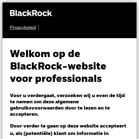
Privacybeleid
AANDELEN
BGF World Gold Fund
Welkom op de
BlackRock-website
voor professionals
NAV per 06/aug/2026
Voor u verdergaat, verzoeken wij u even de tijd
USD 115,28
te nemen om deze algemene
gebruiksvoorwaarden door te lezen en te
Variatie 52wk: 74,09 - 153,55
accepteren.
Verandering NAV 1 dag per 06/aug/2026
Morningstar Rating
USD 1,57 (1,38%)
Door verder te gaan op deze website accepteert
u, als (potentiële) klant om informatie in