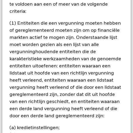
oorspronkelijke inleg.
te voldoen aan een of meer van de volgende
Het fonds belegt voor een groot deel in effecten die
criteria:
genoteerd zijn in een vreemde valuta; schommelingen van de
betreffende valutakoersen zullen invloed hebben op de
(1) Entiteiten die een vergunning moeten hebben
waarde van de belegging. Vergeleken met meer gevestigde
of gereglementeerd moeten zijn om op financiële
economieën kan de waarde van beleggingen in opkomende
markten actief te mogen zijn. Onderstaande lijst
markten in ontwikkeling worden beïnvloed door een grotere
moet worden gezien als een lijst van alle
volatiliteit als gevolg van verschillen in algemeen aanvaarde
vergunninghoudende entiteiten die de
principes van administratieve verantwoording of door
economische of politieke instabiliteit. Het fonds kan beleggen
karakteristieke werkzaamheden van de genoemde
in aandelen van kleinere ondernemingen die zich minder
entiteiten uitoefenen: entiteiten waaraan een
voorspelbaar kunnen ontwikkelen en minder liquide kunnen
lidstaat uit hoofde van een richtlijn vergunning
zijn dan aandelen van grotere ondernemingen. Het fonds kan
heeft verleend, entiteiten waaraan een lidstaat
beleggen in mijnbouwaandelen die doorgaans onderhevig
vergunning heeft verleend of die door een lidstaat
zijn aan bovengemiddelde volatiliteit vergeleken met andere
beleggingen. Trends die zich kunnen voordoen op de
gereglementeerd zijn, zonder dat dit uit hoofde
algemene aandelenmarkt hoeven niet te worden
van een richtlijn geschiedt, en entiteiten waaraan
weerspiegeld in mijnbouwaandelen. Het fonds belegt in een
een derde land vergunning heeft verleend of die
beperkt aantal marktsectoren. Vergeleken met beleggingen
door een derde land gereglementeerd zijn:
die het beleggingsrisico spreiden door in meerdere sectoren
te beleggen kunnen de schommelingen van de
(a) kredietinstellingen;
aandelenkoers een groter effect hebben op de algehele