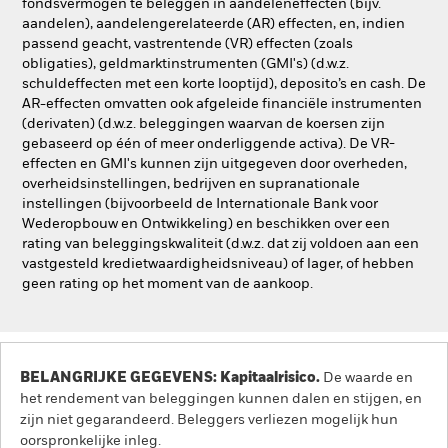
fondsvermogen te beleggen in aandeleneffecten (bijv.
aandelen), aandelengerelateerde (AR) effecten, en, indien
passend geacht, vastrentende (VR) effecten (zoals
obligaties), geldmarktinstrumenten (GMI's) (d.w.z.
schuldeffecten met een korte looptijd), deposito’s en cash. De
AR-effecten omvatten ook afgeleide financiële instrumenten
(derivaten) (d.w.z. beleggingen waarvan de koersen zijn
gebaseerd op één of meer onderliggende activa). De VR-
effecten en GMI's kunnen zijn uitgegeven door overheden,
overheidsinstellingen, bedrijven en supranationale
instellingen (bijvoorbeeld de Internationale Bank voor
Wederopbouw en Ontwikkeling) en beschikken over een
rating van beleggingskwaliteit (d.w.z. dat zij voldoen aan een
vastgesteld kredietwaardigheidsniveau) of lager, of hebben
geen rating op het moment van de aankoop.
BELANGRIJKE GEGEVENS: Kapitaalrisico.
De waarde en
het rendement van beleggingen kunnen dalen en stijgen, en
zijn niet gegarandeerd. Beleggers verliezen mogelijk hun
oorspronkelijke inleg.