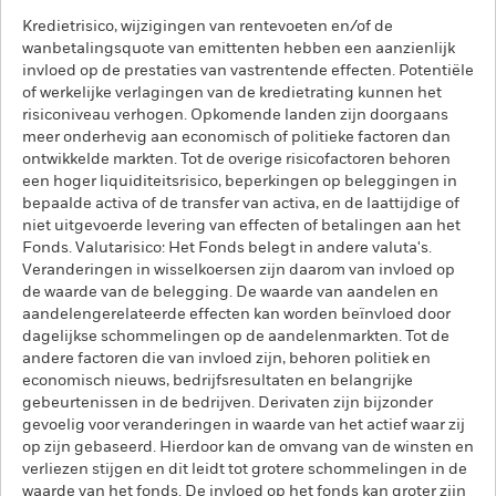
Kredietrisico, wijzigingen van rentevoeten en/of de
wanbetalingsquote van emittenten hebben een aanzienlijk
invloed op de prestaties van vastrentende effecten. Potentiële
of werkelijke verlagingen van de kredietrating kunnen het
risiconiveau verhogen. Opkomende landen zijn doorgaans
meer onderhevig aan economisch of politieke factoren dan
ontwikkelde markten. Tot de overige risicofactoren behoren
een hoger liquiditeitsrisico, beperkingen op beleggingen in
bepaalde activa of de transfer van activa, en de laattijdige of
niet uitgevoerde levering van effecten of betalingen aan het
Fonds. Valutarisico: Het Fonds belegt in andere valuta's.
Veranderingen in wisselkoersen zijn daarom van invloed op
de waarde van de belegging. De waarde van aandelen en
aandelengerelateerde effecten kan worden beïnvloed door
dagelijkse schommelingen op de aandelenmarkten. Tot de
andere factoren die van invloed zijn, behoren politiek en
economisch nieuws, bedrijfsresultaten en belangrijke
gebeurtenissen in de bedrijven. Derivaten zijn bijzonder
gevoelig voor veranderingen in waarde van het actief waar zij
op zijn gebaseerd. Hierdoor kan de omvang van de winsten en
verliezen stijgen en dit leidt tot grotere schommelingen in de
waarde van het fonds. De invloed op het fonds kan groter zijn