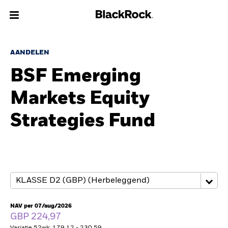
Over Ons
AANDELEN
BSF Emerging
Producten
Markets Equity
Thema's
Strategies Fund
Inzichten
Beleggingsinformatie
Particulieren
NAV per 07/aug/2026
Nederland
GBP 224,97
Change location