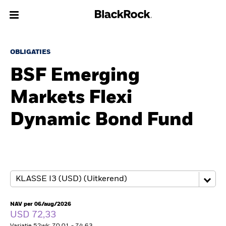
Over Ons
OBLIGATIES
BSF Emerging
Producten
Markets Flexi
Thema's
Dynamic Bond Fund
Inzichten
Beleggingsinformatie
Particulieren
NAV per 06/aug/2026
Nederland
USD 72,33
Change location