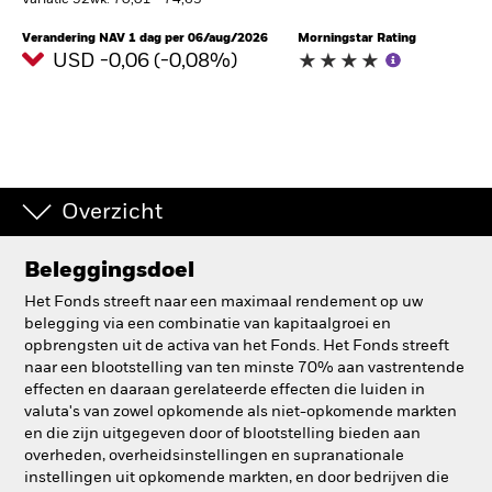
Variatie 52wk: 70,01 - 74,63
BlackRock
Verandering NAV 1 dag per 06/aug/2026
Morningstar Rating
USD -0,06 (-0,08%)
iShares
Aladdin
Ons bedrijf
Overzicht
Beleggingsdoel
Het Fonds streeft naar een maximaal rendement op uw
belegging via een combinatie van kapitaalgroei en
opbrengsten uit de activa van het Fonds. Het Fonds streeft
naar een blootstelling van ten minste 70% aan vastrentende
effecten en daaraan gerelateerde effecten die luiden in
valuta's van zowel opkomende als niet-opkomende markten
en die zijn uitgegeven door of blootstelling bieden aan
overheden, overheidsinstellingen en supranationale
instellingen uit opkomende markten, en door bedrijven die