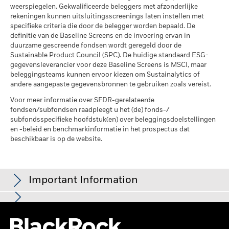
werd beheerd
weerspiegelen. Gekwalificeerde beleggers met afzonderlijke
De prestaties worden weergegeven op basis van de netto-
rekeningen kunnen uitsluitingsscreenings laten instellen met
inventariswaarde (NIW), waarbij de bruto-inkomsten, indien
specifieke criteria die door de belegger worden bepaald. De
van toepassing, worden herbelegd. Het rendement van uw
definitie van de Baseline Screens en de invoering ervan in
belegging kan stijgen of dalen als gevolg van
duurzame gescreende fondsen wordt geregeld door de
Sustainable Product Council (SPC). De huidige standaard ESG-
valutaschommelingen als uw belegging wordt gedaan in een
gegevensleverancier voor deze Baseline Screens is MSCI, maar
andere valuta dan die gebruikt in de berekening van de
beleggingsteams kunnen ervoor kiezen om Sustainalytics of
prestaties in het verleden. Bron: Blackrock
andere aangepaste gegevensbronnen te gebruiken zoals vereist.
Voor meer informatie over SFDR-gerelateerde
fondsen/subfondsen raadpleegt u het (de) fonds-/
subfondsspecifieke hoofdstuk(en) over beleggingsdoelstellingen
en -beleid en benchmarkinformatie in het prospectus dat
beschikbaar is op de website.
Important Information
Voor fondsen met een beleggingsdoelstelling waarin ESG-criteria
In de Europese Economische Ruimte (EER)
wordt dit document
zijn opgenomen, kunnen er bedrijfsgebeurtenissen of andere
uitgegeven door BlackRock (Netherlands) B.V., waaraan