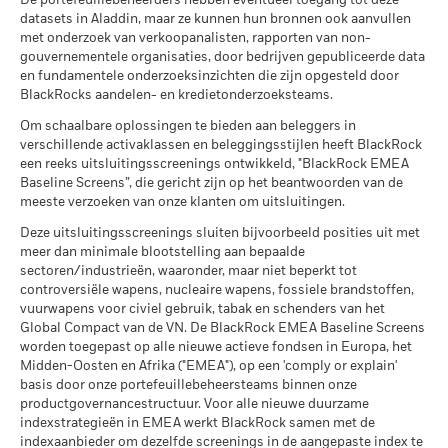
per
De portefeuillebeheerders hebben eventueel toegang tot deze
*Vóór 15/dec/2021 gebruikte het Fonds een andere
datasets in Aladdin, maar ze kunnen hun bronnen ook aanvullen
Transactiefrequentie
Alle documenten
Dagelijks, forward pricing
benchmark die in de benchmarkgegevens wordt
Scenario's
met onderzoek van verkoopanalisten, rapporten van non-
basis
weerspiegeld.
gouvernementele organisaties, door bedrijven gepubliceerde data
SEDOL
BDB6NV9
Er is geen minimaal gegarandeerd rendement
Minimum
en fundamentele onderzoeksinzichten die zijn opgesteld door
BlackRocks aandelen- en kredietonderzoeksteams.
2016
2017
2018
2019
2020
20
Wat u kunt terugkrijgen na aftrek van kost
Stressscenario
Om schaalbare oplossingen te bieden aan beleggers in
Gemiddeld rendement per jaar
Totaalrendement
verschillende activaklassen en beleggingsstijlen heeft BlackRock
-1,8
3,4
-1,3
0,0
-3,5
(%) EUR
een reeks uitsluitingsscreenings ontwikkeld, "BlackRock EMEA
Wat u kunt terugkrijgen na aftrek van kost
Ongunstig
Baseline Screens”, die gericht zijn op het beantwoorden van de
Gemiddeld rendement per jaar
Vergelijkende
meeste verzoeken van onze klanten om uitsluitingen.
benchmark 1
0,7
1,1
2,1
2,6
1,1
(%) USD
Wat u kunt terugkrijgen na aftrek van kost
Deze uitsluitingsscreenings sluiten bijvoorbeeld posities uit met
Gematigd
Gemiddeld rendement per jaar
meer dan minimale blootstelling aan bepaalde
sectoren/industrieën, waaronder, maar niet beperkt tot
Het rendement is weergegeven na aftrek van de lopende
Wat u kunt terugkrijgen na aftrek van kost
controversiële wapens, nucleaire wapens, fossiele brandstoffen,
kosten. Instap-/uitstapvergoedingen worden niet in
Gunstig
Gemiddeld rendement per jaar
vuurwapens voor civiel gebruik, tabak en schenders van het
aanmerking genomen bij de berekening.
Global Compact van de VN. De BlackRock EMEA Baseline Screens
Het stressscenario laat zien wat u zou kunnen terugkrijgen in
De getoonde cijfers hebben betrekking op de prestaties in het
worden toegepast op alle nieuwe actieve fondsen in Europa, het
extreme marktomstandigheden.
Midden-Oosten en Afrika ("EMEA"), op een 'comply or explain'
verleden.
In het verleden behaalde resultaten vormen geen
basis door onze portefeuillebeheersteams binnen onze
betrouwbare indicator voor toekomstige resultaten. Markten
productgovernancestructuur. Voor alle nieuwe duurzame
kunnen zich in de toekomst heel anders ontwikkelen. Het kan
indexstrategieën in EMEA werkt BlackRock samen met de
u helpen om te beoordelen hoe het fonds in het verleden
indexaanbieder om dezelfde screenings in de aangepaste index te