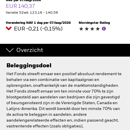
NAV per 07/aug/2026
EUR 140,37
BlackRock
Variatie 52wk: 123,16 - 140,58
iShares
Verandering NAV 1 dag per 07/aug/2026
Morningstar Rating
EUR -0,21 (-0,15%)
Aladdin
Overzicht
Ons bedrijf
Beleggingsdoel
Het Fonds streeft ernaar een positief absoluut rendement te
behalen via een combinatie van kapitaalgroei en
opbrengsten, onafhankelijk van de marktomstandigheden.
Het Fonds streeft ernaar om ten minste voor 70% te zijn
blootgesteld aan aandelen van bedrijven die zijn gevestigd
of beursgenoteerd zijn in de Verenigde Staten, Canada en
Latijns-Amerika. Dit wordt bereikt door ten minste 70% van
de activa te beleggen in aandelen, andere
aandelengerelateerde effecten en, indien passend geacht,
vastrentende effecten (zoals obligaties),