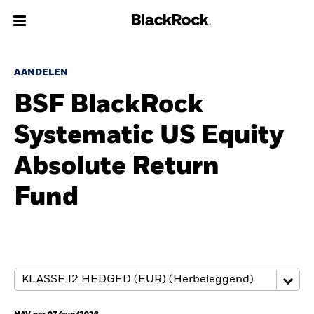
Over Ons
AANDELEN
BSF BlackRock
Producten
Systematic US Equity
Thema's
Absolute Return
Inzichten
Fund
Beleggingsinformatie
Particulieren
Nederland
Change location