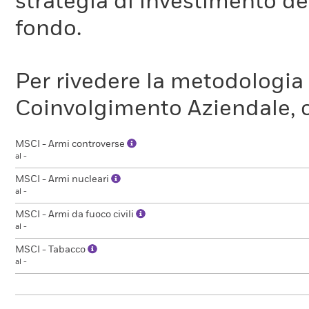
subirebbero un aumento c
strategia di investimento de
fondo.
Si noti che il calcolo rigua
Per rivedere la metodologia
spiegazione sintetica dell
Coinvolgimento Aziendale, c
MSCI per il suo parametro
MSCI - Armi controverse
al -
Poiché il parametro ITR vi
MSCI - Armi nucleari
al -
considerando il potenziale
MSCI - Armi da fuoco civili
fondo di ridurre le sue emi
al -
soggetto a limitazioni. Pe
MSCI - Tabacco
al -
parametro ITR di MSCI per 
intervalli di temperatura. 