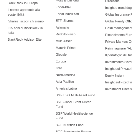
normativi del fondo. Ques
Mostra tutti fondi
Directions
BlackRock in Europa
Fondi Attivi
Insight e trend degli
informazioni non sono d
Il nostro approccio alla
Fondi Indicizzati
sostenibilità
Global Insurance 
ETF iShares
raccomandazione a inves
iShares: scopri chi siamo
Global Family Offi
Azionario
I 25 anni di BlackRock in
Cash managemen
un'indicazione di correla
Italia
Reddito Fisso
Rinascimento Eur
BlackRock Advisor Elite
Multi-Asset
Private Markets O
fondo e la performance f
Materie Prime
Reimmaginare l'Al
Globale
Il portafoglio del fu
fondo.
Europa
Investimento Siste
Italia
Insight sui Private
Nord America
Equity Insight
Asia Pacifico
Insight sul Fixed 
America Latina
Investment Directi
BGF ESG Multi-Asset Fund
BSF Global Event Driven
Fund
BGF World Healthscience
Fund
BGF Nutrition Fund
BGF Sustainable Energy