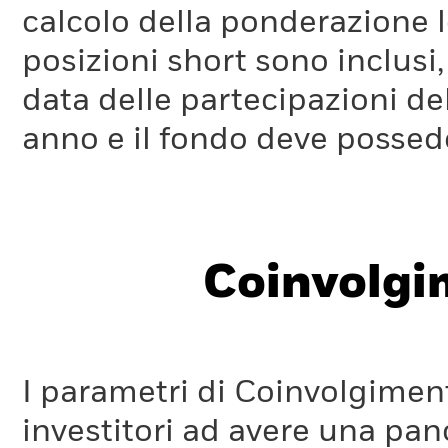
calcolo della ponderazione lo
Che cos'è il parametro I
posizioni short sono inclusi,
Il parametro ITR è utilizza
data delle partecipazioni de
allineamento all'obiettivo
anno e il fondo deve possede
Parigi da parte di una socie
percorsi di decarbonizzazi
dal Network of Central Ba
Coinvolgi
the Financial System (NGF
regionali o settoriali e st
nette pari a zero per il 205
I parametri di Coinvolgimen
settoriali GFANZ (Glasgow F
investitori ad avere una pan