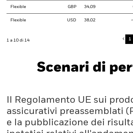
Flexible
GBP
34,09
Flexible
USD
38,02
Pre
1
1 a 10 di 14
Scenari di pe
Il Regolamento UE sui prodot
assicurativi preassemblati (
e la pubblicazione dei risul