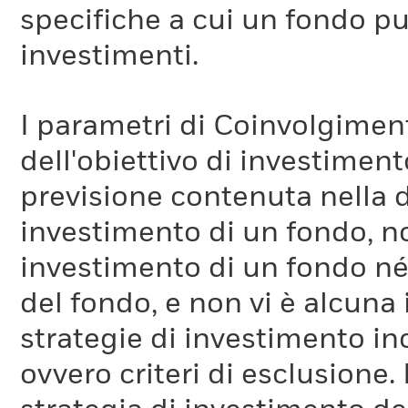
serviamo di questo elemen
specifiche a cui un fondo pu
ambito. Questo modello IT
investimenti.
implementato da MSCI in 
I parametri di Coinvolgimen
Come viene calcolato il 
dell'obiettivo di investiment
Il parametro ITR viene cal
previsione contenuta nella 
intensità di emissioni dell
investimento di un fondo, no
del fondo e il potenziale di
investimento di un fondo né 
proprie emissioni. Se le e
del fondo, e non vi è alcuna
seguissero lo stesso trend 
strategie di investimento in
all'interno del portafoglio
ovvero criteri di esclusione. 