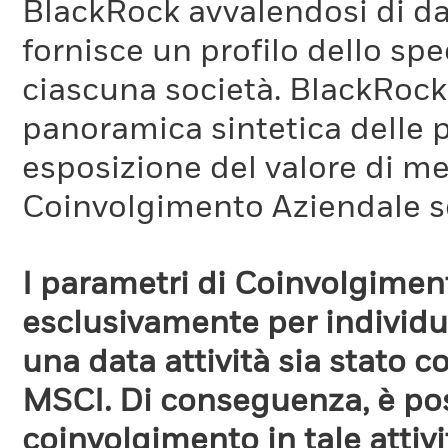
BlackRock avvalendosi di d
fornisce un profilo dello sp
ciascuna società. BlackRock 
panoramica sintetica delle p
esposizione del valore di me
Quali sono le ipotesi e i 
Coinvolgimento Aziendale s
ITR?
Questo parametro prevision
I parametri di Coinvolgimen
un modello che dipende da 
esclusivamente per individua
limiti nell'introduzione di
una data attività sia stato 
notare che un parametro I
MSCI. Di conseguenza, è poss
significativo tra i fornitori
coinvolgimento in tale attiv