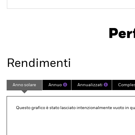
iShares Developed World Screened Index Fund
(IE)
Per
Overview
Rendimento
Sc
Rendimenti
Anno solare
Annuo
Annualizzati
Comples
Questo grafico è stato lasciato intenzionalmente vuoto in quan