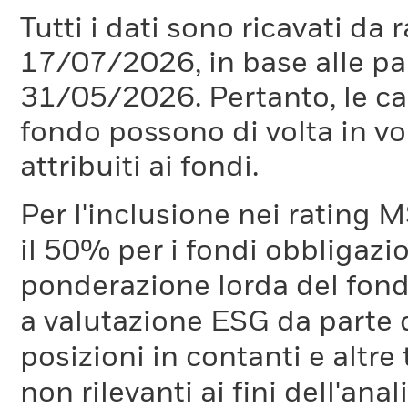
come viene calcolato e qua
Tutti i dati sono ricavati da 
questo parametro previsi
17/07/2026, in base alle pa
Il cambiamento climatico è
31/05/2026. Pertanto, le car
storia dell'umanità e avrà 
fondo possono di volta in vo
investitori. Per affrontare
attribuiti ai fondi.
principali Paesi al mondo 
Per l'inclusione nei rating M
Parigi. L'obiettivo di temp
il 50% per i fondi obbligazi
limitare il riscaldamento g
ponderazione lorda del fondo
rispetto ai livelli preindust
a valutazione ESG da parte
ci aiuterà a evitare gli im
posizioni in contanti e altre
climatico.
non rilevanti ai fini dell'a