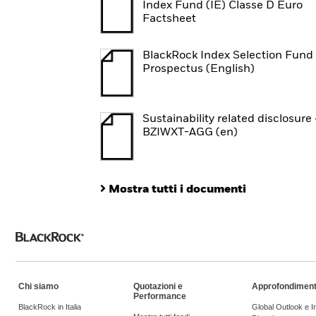
decarbonizzazione dichiar
Index Fund (IE) Classe D Euro
Factsheet
garanzia che tali stime 
BlackRock Index Selection Fund 
ITR non è una stima in t
Prospectus (English)
tempo, pertanto è sogget
riflettere sempre una sti
Sustainability related disclosure 
BZIWXT-AGG (en)
Il parametro ITR non è u
Mostra tutti i documenti
performance o del rischio
devono fare affidamento
nell'adottare una decisi
devono fare riferimento 
Chi siamo
Quotazioni e
Approfondiment
Performance
BlackRock in Italia
Global Outlook e 