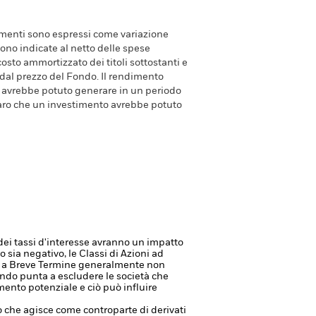
dimenti sono espressi come variazione
ono indicate al netto delle spese
costo ammortizzato dei titoli sottostanti e
 dal prezzo del Fondo. Il rendimento
avrebbe potuto generare in un periodo
aro che un investimento avrebbe potuto
dei tassi d'interesse avranno un impatto
 sia negativo, le Classi di Azioni ad
o a Breve Termine generalmente non
ondo punta a escludere le società che
mento potenziale e ciò può influire
à o che agisce come controparte di derivati