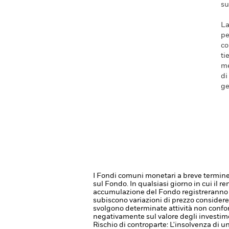
su
La
pe
co
ti
me
di
ge
I Fondi comuni monetari a breve termine 
sul Fondo.
In qualsiasi giorno in cui il 
accumulazione del Fondo registreranno
subiscono variazioni di prezzo considerev
svolgono determinate attività non conform
negativamente sul valore degli investime
Rischio di controparte: L'insolvenza di un