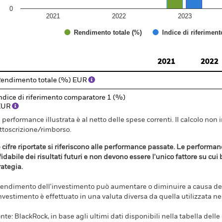
0
2021
2022
2023
Rendimento totale (%)
Indice di riferimen
d of interactive chart.
2021
2022
endimento totale (%) EUR
ndice di riferimento comparatore 1 (%)
EUR
 performance illustrata è al netto delle spese correnti. Il calcolo non 
ttoscrizione/rimborso.
 cifre riportate si riferiscono alle performance passate. Le perform
fidabile dei risultati futuri e non devono essere l'unico fattore su cui
rategia.
 rendimento dell'investimento può aumentare o diminuire a causa dell
investimento è effettuato in una valuta diversa da quella utilizzata n
nte: BlackRock, in base agli ultimi dati disponibili nella tabella dell