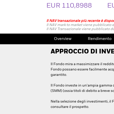
EUR 110,8988
E
Il NAV transazionale più recente è dispon
Il NAV mark to market viene pubblicato d
Il NAV Transazionale viene pubblicato do
Overview
Rendimento
APPROCCIO DI INV
Il Fondo mira a massimizzare il reddito
Fondo possano essere facilmente acqui
garantito.
Il Fondo investe in un'ampia gamma di 
(SMM) (ossia titoli di debito a breve s
Nella selezione degli investimenti, il F
consultare il prospetto.