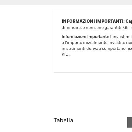
INFORMAZIONI IMPORTANTI: Capit
diminuire, e non sono garantiti. Gli 
Informazioni Importanti:
L'investimen
e l'importo inizialmente investito no
in strumenti derivati comportano risc
KID.
BlackRock ICS Euro Liquid
Overview
Rendimento
Tabella