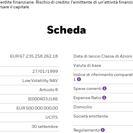
erdite finanziarie.
Rischio di credito: l'emittente di un’attività fin
are il capitale.
Scheda
EUR 67.235.258.262,18
Data di lancio Classe di Azioni
Valuta di base
27/01/1999
Indice di riferimento comparat
1
Low Volatility NAV
Spese correnti
Articolo 8
Expense Ratio
IE000X03J1K6
Domicilio
EUR 500.000.000,00
Società emittente
UCITS
30 settembre
Regolamento