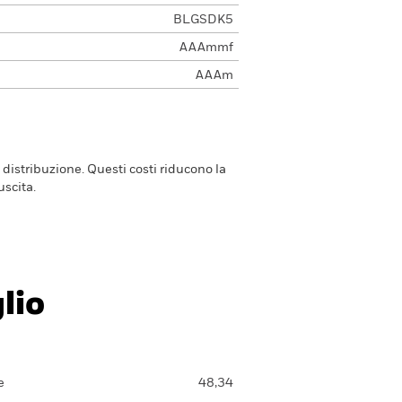
BLGSDK5
AAAmmf
AAAm
 distribuzione. Questi costi riducono la
scita.
lio
e
48,34