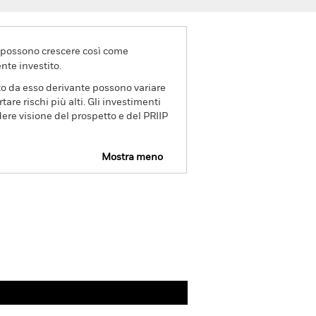
va possono crescere così come
nte investito.
ito da esso derivante possono variare
re rischi più alti. Gli investimenti
dere visione del prospetto e del PRIIP
Mostra meno
Disclosure
PRIIP KID
Scarica
Gestori
Letteratura