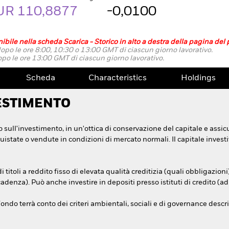
UR 110,8877
-0,0100
ibile nella scheda Scarica - Storico in alto a destra della pagina del 
opo le ore 8:00, 10:30 o 13:00 GMT di ciascun giorno lavorativo.
po le ore 13:00 GMT di ciascun giorno lavorativo.
Scheda
Characteristics
Holdings
ESTIMENTO
 sull'investimento, in un'ottica di conservazione del capitale e assicu
state o vendute in condizioni di mercato normali. Il capitale invest
titoli a reddito fisso di elevata qualità creditizia (quali obbligazio
cadenza). Può anche investire in depositi presso istituti di credito (ad
ondo terrà conto dei criteri ambientali, sociali e di governance descritt