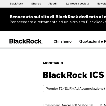
BlackRock
iShares
Aladdin
La nostra società
Newsle
Benvenuto sul sito di BlackRock dedicato ai c
Per accedere direttamente ad un altro sito BlackRock
Chi siamo
Quotazioni e 
MONETARIO
BlackRock ICS 
Transactional NAV as of 07/08/2026
MTM 