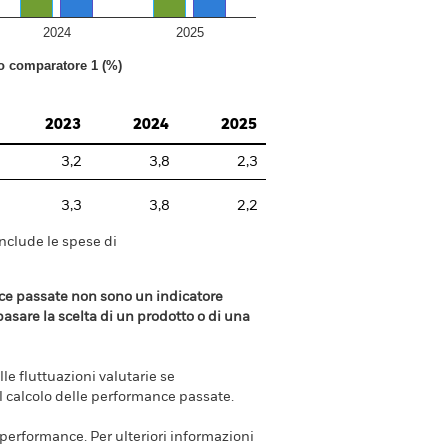
2024
2025
to comparatore 1 (%)
2023
2024
2025
3,2
3,8
2,3
3,3
3,8
2,2
include le spese di
ance passate non sono un indicatore
 basare la scelta di un prodotto o di una
e fluttuazioni valutarie se
el calcolo delle performance passate.
e performance. Per ulteriori informazioni