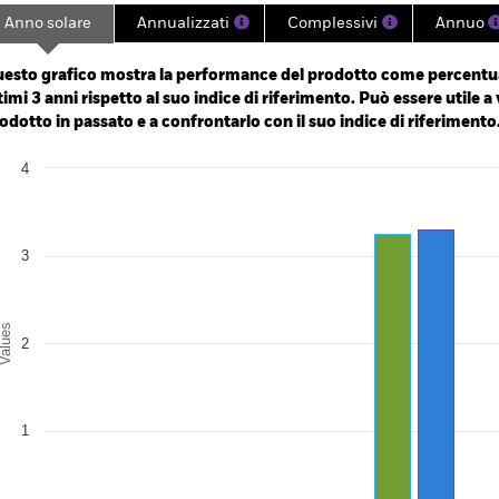
Anno solare
Annualizzati
Complessivi
Annuo
ge: 2022-01-24 00:00:00 to 2026-08-07 00:00:00.
e: 90 to 120.
esto grafico mostra la performance del prodotto come percentua
timi 3 anni rispetto al suo indice di riferimento. Può essere utile a 
odotto in passato e a confrontarlo con il suo indice di riferimento
art
4
r chart with 2 data series.
e chart has 1 X axis displaying categories.
e chart has 1 Y axis displaying Values. Range: 0 to 4.
3
alues
2
1