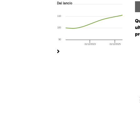
Dal lancio
Dal lancio
Line chart with 237 data points.
The chart has 1 X axis displaying Time. Ran
110
The chart has 1 Y axis displaying values. Rang
Qu
ul
100
pr
90
31/12/2023
31/12/2025
Ch
End of interactive chart.
Ba
Th
Th
V