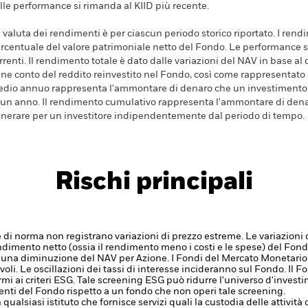
lle performance si rimanda al KIID più recente.
 valuta dei rendimenti è per ciascun periodo storico riportato. I ren
rcentuale del valore patrimoniale netto del Fondo. Le performance s
rrenti. Il rendimento totale è dato dalle variazioni del NAV in base al 
ene conto del reddito reinvestito nel Fondo, così come rappresentato
dio annuo rappresenta l'ammontare di denaro che un investimento 
 un anno. Il rendimento cumulativo rappresenta l'ammontare di den
nerare per un investitore indipendentemente dal periodo di tempo.
Rischi principali
di norma non registrano variazioni di prezzo estreme. Le variazioni 
rendimento netto (ossia il rendimento meno i costi e le spese) del Fondo
 una diminuzione del NAV per Azione.
I Fondi del Mercato Monetari
oli. Le oscillazioni dei tassi di interesse incideranno sul Fondo.
Il F
i ai criteri ESG. Tale screening ESG può ridurre l'universo d'investi
nti del Fondo rispetto a un fondo che non operi tale screening.
 qualsiasi istituto che fornisce servizi quali la custodia delle attivit