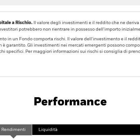
ale a Rischio.
Il valore degli investimenti e il reddito che ne deri
investitori potrebbero non rientrare in possesso dell'importo inizialme
to in un Fondo comporta rischi. Il valore dell'investimento e il redd
n è garantito. Gli investimenti nei mercati emergenti possono comporta
hi specifici. Per maggiori informazioni sui rischi si consiglia di pren
Prospetto
SFDR Web 
ity Fund
Performance
Scheda
Characteristics
Holdings
Rendimenti
Liquidità