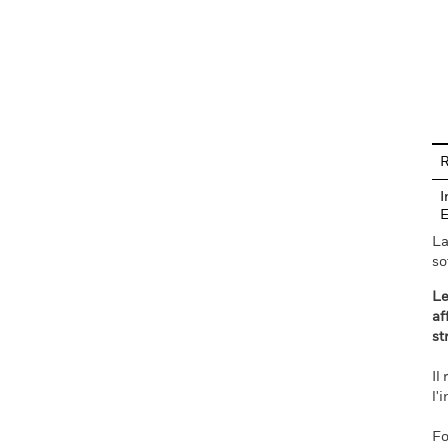
En
R
I
La
so
Le
af
st
Il
l'
Fo