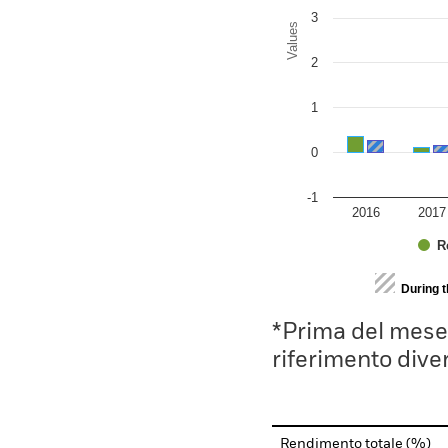
3
Values
2
1
0
-1
2016
2017
R
End of interactive chart.
During 
*Prima del mese 
riferimento divers
Rendimento totale (%)