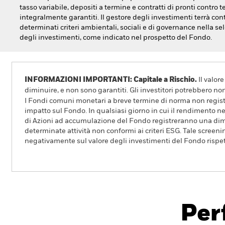
tasso variabile, depositi a termine e contratti di pronti contro 
integralmente garantiti. Il gestore degli investimenti terrà con
determinati criteri ambientali, sociali e di governance nella se
degli investimenti, come indicato nel prospetto del Fondo.
INFORMAZIONI IMPORTANTI: Capitale a Rischio.
Il valor
diminuire, e non sono garantiti. Gli investitori potrebbero no
I Fondi comuni monetari a breve termine di norma non registr
impatto sul Fondo. In qualsiasi giorno in cui il rendimento ne
di Azioni ad accumulazione del Fondo registreranno una dimi
determinate attività non conformi ai criteri ESG. Tale screeni
negativamente sul valore degli investimenti del Fondo rispet
BlackRock ICS Sterling Liquidity Fund
Per
Overview
Rendimento
Scheda