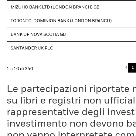
MIZUHO BANK LTD (LONDON BRANCH) GB
TORONTO-DOMINION BANK (LONDON BRANCH)
BANK OF NOVA SCOTIA GB
SANTANDER UK PLC
Pre
1
1 a 10 di 340
Le partecipazioni riportate 
su libri e registri non uffic
rappresentative degli investi
investimento non devono bas
non vanno interpretate come