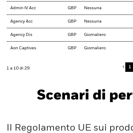
Admin IV Acc
GBP
Nessuna
Agency Acc
GBP
Nessuna
Agency Dis
GBP
Giornaliero
Aon Captives
GBP
Giornaliero
Pre
1
1 a 10 di 29
Scenari di pe
Il Regolamento UE sui prodot