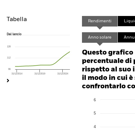
Tabella
Rendimenti
Liqui
Dal lancio
Dal lancio
Anno solare
Annua
Line chart with 145 data points.
The chart has 1 X axis displaying Time. Range: 2014-08-01 00:00:00 to
128
The chart has 1 Y axis displaying values. Range: 96 to 144.
Questo grafico
112
percentuale di 
rispetto al suo 
96
31/12/2014
31/12/2019
31/12/2024
End of interactive chart.
il modo in cui è
confrontarlo con
Chart
6
Bar chart with 2 data series
The chart has 1 X axis disp
The chart has 1 Y axis disp
5
4