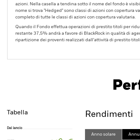
azioni. Nella casella a tendina sotto il nome del fondo è visibil
nome si trova "Hedged" sono classi di azioni con copertura val
completo di tutte le classi di azioni con copertura valutaria.
Quando il Fondo effettua operazioni di prestito titoli per ridurr
restante 37,5% andrà a favore di BlackRock in qualità di agent
ripartizione dei proventi realizzati dall’attività di prestito tito
BGF Global High Yield Bond Fund
Per
Overview
Rendimento
Sc
Tabella
Rendimenti
Dal lancio
Dal lancio
Line chart with 94 data points.
Anno solare
Annua
The chart has 1 X axis displaying Time. Range: 2003-04-01 00:00:00 to