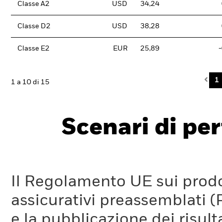
Classe A2
USD
34,24
Classe D2
USD
38,28
Classe E2
EUR
25,89
Pre
1
1 a 10 di 15
Scenari di pe
Il Regolamento UE sui prodot
assicurativi preassemblati (
e la pubblicazione dei risul