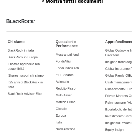
Mostra tutti i documenti
Chi siamo
Quotazioni e
Approfondiment
Performance
BlackRock in Italia
Global Outlook e 
Mostra tutti fondi
Directions
BlackRock in Europa
Fondi Attivi
Insight e trend degli
Il nostro approccio alla
Fondi Indicizzati
sostenibilità
Global Insurance 
ETF iShares
iShares: scopri chi siamo
Global Family Offi
Azionario
I 25 anni di BlackRock in
Cash managemen
Italia
Reddito Fisso
Rinascimento Eur
BlackRock Advisor Elite
Multi-Asset
Private Markets O
Materie Prime
Reimmaginare l'Al
Globale
Il portafoglio del fu
Europa
Investimento Siste
Italia
Insight sui Private
Nord America
Equity Insight