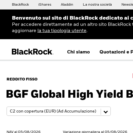
BlackRock
iShares
Aladdin
La nostra società
Newsle
Benvenuto sul sito di BlackRock dedicato ai c
Per accedere direttamente ad un altro sito BlackRock 
aggiornare
la tua tipologia utente
.
Chi siamo
Quotazioni e 
REDDITO FISSO
BGF Global High Yield 
NAV al 05/08/2026
Variazione giornaliera al 05/08/2026