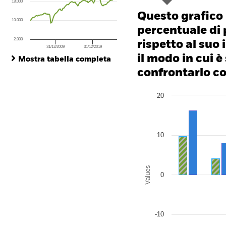
18.000
The chart has 1 Y axis displaying values. Range: -80 to 160.
Questo grafico
10.000
percentuale di 
2.000
rispetto al suo 
31/12/2009
31/12/2019
End of interactive chart.
il modo in cui è
Mostra tabella completa
confrontarlo con
Chart
20
Bar chart with 2 data series
The chart has 1 X axis disp
The chart has 1 Y axis disp
10
Values
0
-10