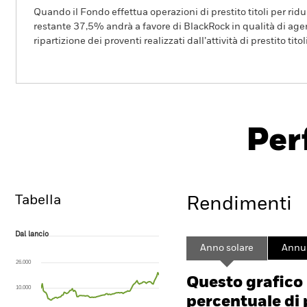
Quando il Fondo effettua operazioni di prestito titoli per ridurr
restante 37,5% andrà a favore di BlackRock in qualità di agent
ripartizione dei proventi realizzati dall’attività di prestito tito
BGF Sustainable Energy Fund
Per
Overview
Rendimento
Sc
Tabella
Rendimenti
Dal lancio
Dal lancio
Line chart with 103 data points.
Anno solare
Annua
The chart has 1 X axis displaying Time. Range: 2001-01-01 00:00:00 to
26.000
The chart has 1 Y axis displaying values. Range: -160 to 320.
Questo grafico
10.000
percentuale di 