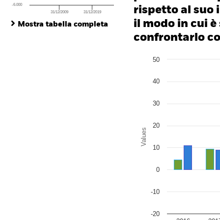
-6.000
rispetto al suo 
31/12/2009
31/12/2019
End of interactive chart.
il modo in cui è
Mostra tabella completa
confrontarlo con
Chart
50
Bar chart with 2 data series
The chart has 1 X axis disp
The chart has 1 Y axis disp
40
30
20
Values
10
0
-10
-20