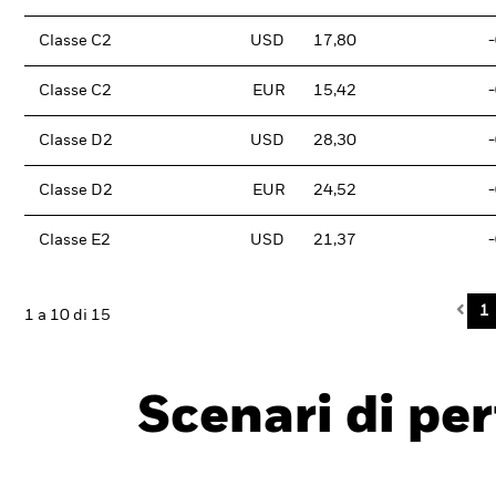
Classe C2
USD
17,80
Classe C2
EUR
15,42
Classe D2
USD
28,30
Classe D2
EUR
24,52
Classe E2
USD
21,37
Pre
1
1 a 10 di 15
Scenari di pe