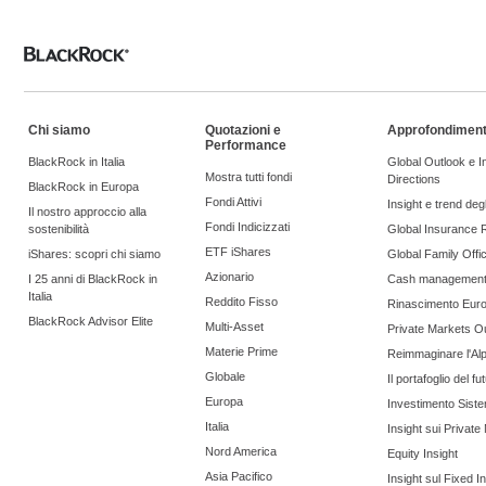
Chi siamo
Quotazioni e
Approfondiment
Performance
BlackRock in Italia
Global Outlook e 
Mostra tutti fondi
Directions
BlackRock in Europa
Fondi Attivi
Insight e trend degli
Il nostro approccio alla
Fondi Indicizzati
sostenibilità
Global Insurance 
ETF iShares
iShares: scopri chi siamo
Global Family Offi
Azionario
I 25 anni di BlackRock in
Cash managemen
Italia
Reddito Fisso
Rinascimento Eur
BlackRock Advisor Elite
Multi-Asset
Private Markets O
Materie Prime
Reimmaginare l'Al
Globale
Il portafoglio del fu
Europa
Investimento Siste
Italia
Insight sui Private
Nord America
Equity Insight
Asia Pacifico
Insight sul Fixed 