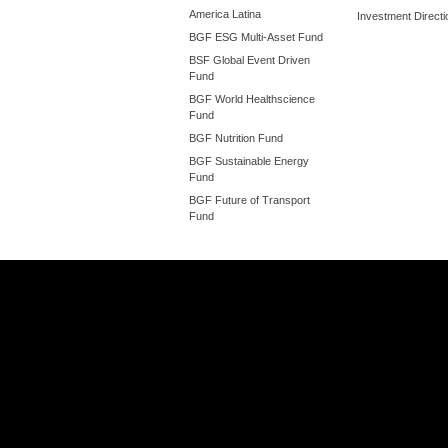
America Latina
Investment Directi
BGF ESG Multi-Asset Fund
BSF Global Event Driven
Fund
BGF World Healthscience
Fund
BGF Nutrition Fund
BGF Sustainable Energy
Fund
BGF Future of Transport
Fund