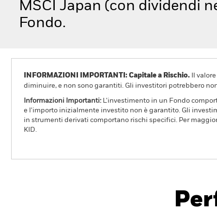
MSCI Japan (con dividendi nett
Fondo.
INFORMAZIONI IMPORTANTI: Capitale a Rischio.
Il valor
diminuire, e non sono garantiti. Gli investitori potrebbero no
Informazioni Importanti:
L'investimento in un Fondo comporta r
e l'importo inizialmente investito non è garantito. Gli invest
in strumenti derivati comportano rischi specifici. Per maggior
KID.
iShares Japan Index Fund (IE)
Per
Overview
Rendimento
Sc