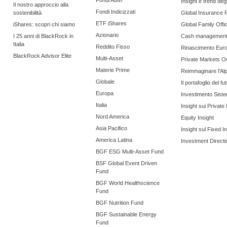
Fondi Attivi
Insight e trend degli
Il nostro approccio alla
Fondi Indicizzati
sostenibilità
Global Insurance 
ETF iShares
iShares: scopri chi siamo
Global Family Offi
Azionario
I 25 anni di BlackRock in
Cash managemen
Italia
Reddito Fisso
Rinascimento Eur
BlackRock Advisor Elite
Multi-Asset
Private Markets O
Materie Prime
Reimmaginare l'Al
Globale
Il portafoglio del fu
Europa
Investimento Siste
Italia
Insight sui Private
Nord America
Equity Insight
Asia Pacifico
Insight sul Fixed 
America Latina
Investment Directi
BGF ESG Multi-Asset Fund
BSF Global Event Driven
Fund
BGF World Healthscience
Fund
BGF Nutrition Fund
BGF Sustainable Energy
Fund