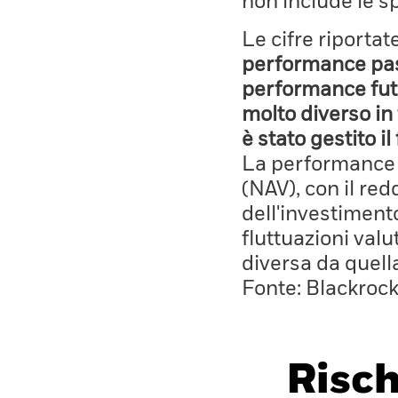
non include le s
Le cifre riporta
performance pass
performance fut
molto diverso in 
è stato gestito i
La performance è
(NAV), con il red
dell'investiment
fluttuazioni valu
diversa da quell
Fonte: Blackroc
Risch