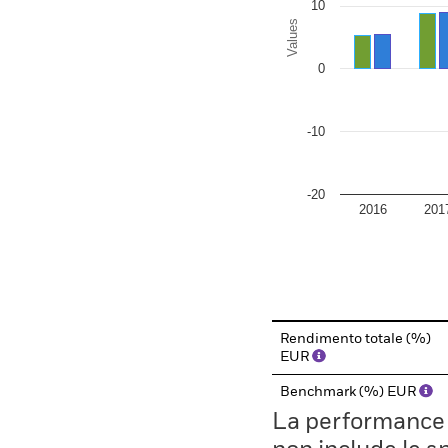
10
Values
0
-10
-20
2016
201
End of interactive chart.
Rendimento totale (%)
EUR
Benchmark (%) EUR
La performance il