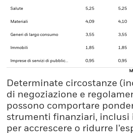
Salute
5,25
5,25
Materiali
4,09
4,10
Generi di largo consumo
3,55
3,55
Immobili
1,85
1,85
Imprese di servizi di pubblica utilità
0,95
0,95
Mo
Determinate circostanze (inc
di negoziazione e regolament
possono comportare ponderaz
strumenti finanziari, inclusi
per accrescere o ridurre l’e