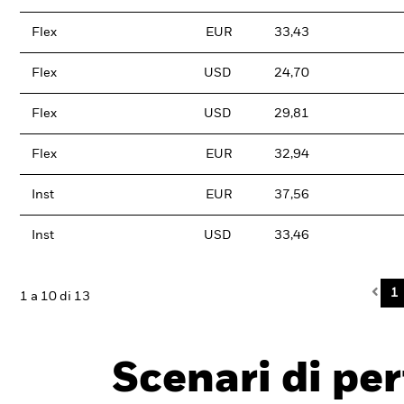
Flex
EUR
33,43
Flex
USD
24,70
Flex
USD
29,81
Flex
EUR
32,94
Inst
EUR
37,56
Inst
USD
33,46
Pre
1
1 a 10 di 13
Scenari di pe