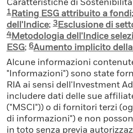
Caratteristiche di Sostenibilit
1
Rating ESG attribuito a fondi
3
dell'Indice
;
Esclusione di setto
4
Metodologia dell'Indice selez
6
ESG
;
Aumento implicito dell
Alcune informazioni contenut
"Informazioni") sono state fo
RIA ai sensi dell'Investment A
includere dati delle sue affiliat
("MSCI")) o di fornitori terzi 
di informazioni") e non possono
in toto senza previa autorizza