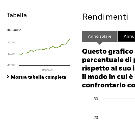
Tabella
Rendimenti
Dal lancio
Dal lancio
Line chart with 59 data points.
Anno solare
Annu
The chart has 1 X axis displaying Time. Range: 2012-01-01 00:00:00 to
30.000
The chart has 1 Y axis displaying values. Range: -200 to 400.
Questo grafico
10.000
percentuale di 
-10.000
rispetto al suo 
31/12/2019
End of interactive chart.
il modo in cui è
Mostra tabella completa
confrontarlo con
Chart
30
Bar chart with 2 data series
The chart has 1 X axis disp
The chart has 1 Y axis disp
20