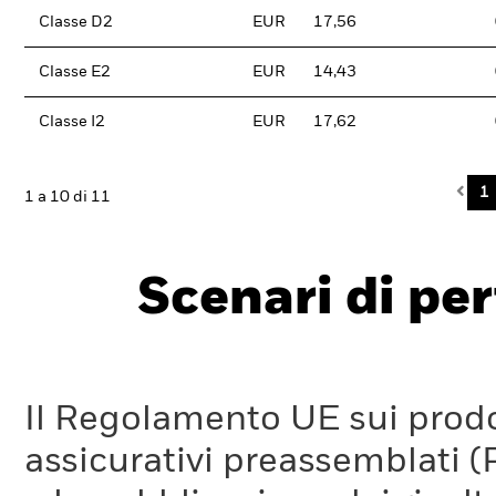
Classe D2
EUR
17,56
Classe E2
EUR
14,43
Classe I2
EUR
17,62
Pre
1
1 a 10 di 11
Scenari di pe
Il Regolamento UE sui prodot
assicurativi preassemblati (