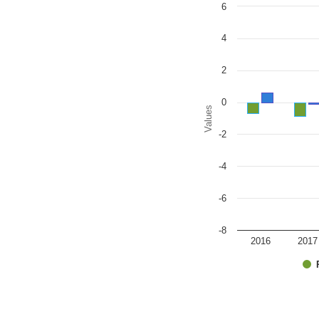
Chart
6
Bar chart with 2 data series
The chart has 1 X axis disp
The chart has 1 Y axis disp
4
2
0
Values
-2
-4
-6
-8
2016
2017
End of interactive chart.