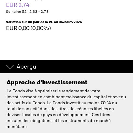
EUR 2,74
Semaine 52 : 2,63 - 2,78
Intermédiaires financiers
Variation sur un jour de la VL au 06/août/2026
EUR 0,00 (0,00%)
France
Change location
BlackRock
Aperçu
iShares
Approche d'investissement
Aladdin
Le Fonds vise à optimiser le rendement de votre
Notre société
investissement en combinant croissance du capital et revenu
des actifs du Fonds. Le Fonds investit au moins 70 % du
total de son actif dans des titres de créances libellés en
devises locales de pays en développement. Ces titres
incluent les obligations et les instruments du marché
monétaire.