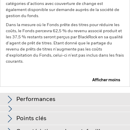
catégories d'actions avec couverture de change est
également disponible sur demande auprès de la société de
gestion du fonds.
Dans la mesure où le Fonds prête des titres pour réduire les
coûts, le Fonds percevra 62,5 % du revenu associé produit et
les 37,5 % restants seront perçus par BlackRock en sa qualité
d'agent de prêt de titres. Etant donné que le partage du
revenu de prêts de titres n'augmente pas les coûts
d'exploitation du Fonds, celui-ci n'est pas inclus dans les frais
courants.
Afficher moins
BGF Emerging Markets Local Currency Bond Fund
Performances
Graphique
Points clés
Le risque de crédit, les fluctuations des taux d'intérêt et/ou
les défauts de l'émetteur auront un impact significatif sur la
performance des titres de créance. Les titres de créance de