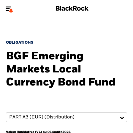
Bienvenue sur le site BlackRock pour les investisseurs
professionnels.
Pour accéder directement à un autre site BlackRock, veuillez mettre à
jour
votre type d'utilisateur
.
OBLIGATIONS
BGF Emerging
Nous connaître
Markets Local
Produits
Currency Bond Fund
Thèmes
ETF iShares
Analyses
Education
Valeur liquidative (VL) au 06/août/2026