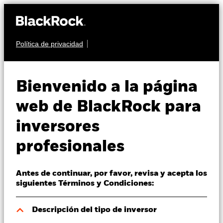
Política de privacidad
Quiénes somos
MULTIACTIVO
BGF Dynamic High
Productos
Bienvenido a la página
Income Fund
Perspectivas
web de BlackRock para
inversores
Visión de mercado
profesionales
Educación
Antes de continuar, por favor, revisa y acepta los
Profesionales
Valor liquidativo a 07 ago 2026
siguientes Términos y Condiciones:
ZAR 103,19
52 Semanas: 95,93 - 103,30
España
Descripción del tipo de inversor
Change location
Variación del valor liquidativo a 07 ago 2026