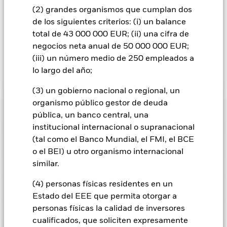
los ingresos asociadas que se generen, y el 37,5% restante se
(2) grandes organismos que cumplan dos
recibirá por BlackRock en calidad de agente de préstamo de
de los siguientes criterios: (i) un balance
valores. Debido a que el reparto de los ingresos por préstamos
de valores no incrementa los costes de funcionamiento del
total de 43 000 000 EUR; (ii) una cifra de
Fondo, esto ha quedado excluido de los gastos corrientes.
negocios neta anual de 50 000 000 EUR;
(iii) un número medio de 250 empleados a
lo largo del año;
Mostrar menos
(3) un gobierno nacional o regional, un
BGF Dynamic High Income Fund
organismo público gestor de deuda
Rentabilidad
pública, un banco central, una
institucional internacional o supranacional
Gráfico de rendimiento
(tal como el Banco Mundial, el FMI, el BCE
Datos clave
El riesgo de crédito, los cambios en los tipos de interés y/o los
o el BEI) u otro organismo internacional
impagos de los emisores tendrán un impacto significativo en
la rentabilidad de los títulos de renta fija. Las rebajas de la
similar.
Ver gráfico completo
Características del Fondo
calificación de solvencia potenciales o reales pueden
Activos netos del Fondo
USD 3.083.367.816
incrementar el nivel de riesgo.
El valor de los títulos de renta
a 07 ago 2026
(4) personas físicas residentes en un
variable y los títulos relacionados con la renta variable se
Indicador de riesgo
puede ver afectado por los movimientos diarios del mercado
Número de posiciones
2662
Estado del EEE que permita otorgar a
Fecha de lanzamiento del
06 feb 2018
bursátil. Entre otros factores que influyen están los
a 30 jun 2026
fondo
personas físicas la calidad de inversores
Distribución
acontecimientos políticos, las noticias económicas, beneficios
Posiciones
empresariales y los hechos societarios de importancia.
Los
cualificados, que soliciten expresamente
Desviación típica (3 años)
-
Divisa base
USD
derivados pueden ser muy sensibles a las variaciones del