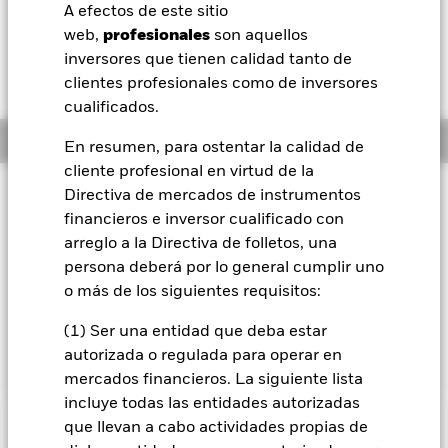
ZAR 0,13 (0,13%)
A efectos de este sitio
BlackRock
web,
profesionales
son aquellos
inversores que tienen calidad tanto de
iShares
clientes profesionales como de inversores
cualificados.
Aladdin
Información general
En resumen, para ostentar la calidad de
cliente profesional en virtud de la
Nuestra compañía
Filosofía de inversión
Directiva de mercados de instrumentos
financieros e inversor cualificado con
El Fondo trata de generar altos rendimientos de su inversión.
El Fondo invierte a escala mundial en toda la gama de
arreglo a la Directiva de folletos, una
valores en los que puede invertir un OICVM, incluyendo
persona deberá por lo general cumplir uno
valores de renta variable (como acciones), valores de renta
o más de los siguientes requisitos:
fija (RF) (como los bonos), fondos, efectivo, depósitos e
instrumentos del mercado monetario (es decir, títulos de
(1) Ser una entidad que deba estar
deuda con vencimientos a corto plazo).
autorizada o regulada para operar en
mercados financieros. La siguiente lista
incluye todas las entidades autorizadas
que llevan a cabo actividades propias de
INFORMACIÓN IMPORTANTE: Capital en Riesgo.
El valor