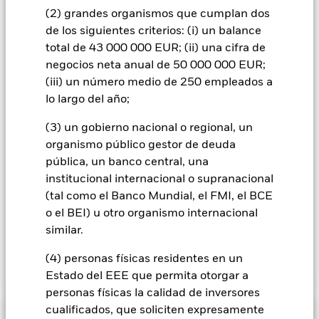
contagio a otras clases de acciones. En el menú desplegable
(2) grandes organismos que cumplan dos
que figura justo debajo del nombre del fondo, podrá ver un
de los siguientes criterios: (i) un balance
listado de todas las clases de acciones del fondo: las clases de
total de 43 000 000 EUR; (ii) una cifra de
acciones con cobertura de divisas se identifican mediante la
negocios neta anual de 50 000 000 EUR;
palabra «Hedged» en su nombre. Además, el listado
completo de todas las clases de acciones con cobertura de
(iii) un número medio de 250 empleados a
divisas está disponible mediante solicitud a la sociedad
lo largo del año;
gestora del fondo.
(3) un gobierno nacional o regional, un
En la medida en que el Fondo opere en préstamos de valores
organismo público gestor de deuda
para reducir los gastos, el propio Fondo percibirá el 62,5% de
pública, un banco central, una
los ingresos asociadas que se generen, y el 37,5% restante se
recibirá por BlackRock en calidad de agente de préstamo de
institucional internacional o supranacional
valores. Debido a que el reparto de los ingresos por préstamos
(tal como el Banco Mundial, el FMI, el BCE
de valores no incrementa los costes de funcionamiento del
o el BEI) u otro organismo internacional
Fondo, esto ha quedado excluido de los gastos corrientes.
similar.
(4) personas físicas residentes en un
Mostrar menos
Estado del EEE que permita otorgar a
BSF BlackRock Systematic Global Equity Absolute
personas físicas la calidad de inversores
Return Fund
cualificados, que soliciten expresamente
Rentabilidad