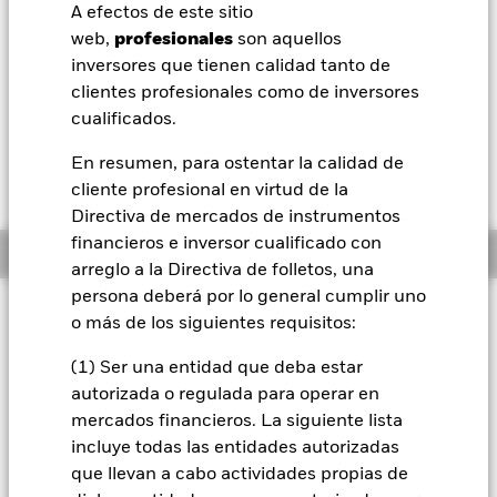
Valor liquidativo a 06 ago 2026
A efectos de este sitio
GBP 120,32
BlackRock
web,
profesionales
son aquellos
52 Semanas: 101,57 - 122,61
inversores que tienen calidad tanto de
iShares
Variación del valor liquidativo a 06 ago 2026
clientes profesionales como de inversores
GBP -0,29 (-0,24%)
cualificados.
Aladdin
En resumen, para ostentar la calidad de
cliente profesional en virtud de la
Nuestra compañía
Directiva de mercados de instrumentos
financieros e inversor cualificado con
Información general
arreglo a la Directiva de folletos, una
persona deberá por lo general cumplir uno
Filosofía de inversión
o más de los siguientes requisitos:
El Fondo trata de obtener una rentabilidad absoluta positiva
a través de una combinación de crecimiento del capital y
(1) Ser una entidad que deba estar
rendimientos de sus inversiones al margen de las
autorizada o regulada para operar en
condiciones del mercado. El Fondo trata de obtener al menos
mercados financieros. La siguiente lista
el 70% de la exposición de su inversión en valores de renta
incluye todas las entidades autorizadas
variable (como por ejemplo acciones) de empresas
que llevan a cabo actividades propias de
domiciliadas o cuya actividad principal se desarrolle en