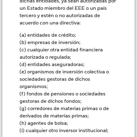
países desarrollados de todo el mundo. Esto se logra
dichas entidades, ya sean autorizadas por
invirtiendo al menos el 70% de sus activos en valores de
un Estado miembro del EEE o un país
renta variable, otros valores relacionados con acciones y,
tercero y estén o no autorizadas de
cuando resulte oportuno, valores de renta fija (RF) (como
acuerdo con una directiva:
bonos), instrumentos del mercado monetario (IMM) (es decir,
títulos de deuda con vencimientos a corto plazo), depósitos y
(a) entidades de crédito;
efectivo.
(b) empresas de inversión;
(c) cualquier otra entidad financiera
autorizada o regulada;
(d) entidades aseguradoras;
INFORMACIÓN IMPORTANTE: Capital en Riesgo.
El valor
(e) organismos de inversión colectiva o
de las inversiones y los ingresos derivados de ellas pueden
subir o bajar, y no están garantizados. Es posible que los
sociedades gestoras de dichos
inversores no recuperen la cantidad invertida originalmente.
organismos;
(f) fondos de pensiones o sociedades
Todas las clases de acciones con cobertura de divisas de este
gestoras de dichos fondos;
fondo utilizan derivados para cubrir el riesgo de divisas. El
uso de derivados para una clase de acciones podría conllevar
(g) corredores de materias primas o de
un posible riesgo de contagio (también denominado «spill-
derivados de materias primas;
over») a otras clases de acciones del fondo. La sociedad
(h) agentes de bolsa;
gestora del fondo se asegurará de que se dispone de los
(i) cualquier otro inversor institucional;
procedimientos adecuados para minimizar el riesgo de