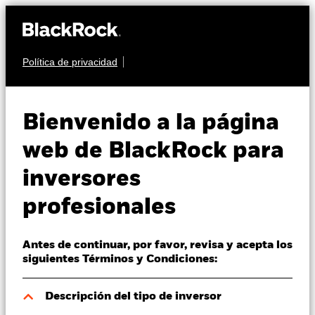
Política de privacidad
Quiénes somos
RENTA VARIABLE
BSF BlackRock
Productos
Bienvenido a la página
Systematic Global
Perspectivas
web de BlackRock para
Equity Absolute
inversores
Visión de mercado
Return Fund
profesionales
Educación
Antes de continuar, por favor, revisa y acepta los
Profesionales
siguientes Términos y Condiciones:
España
Descripción del tipo de inversor
Change location