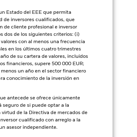
n un Estado del EEE que permita
ad de inversores cualificados, que
 de cliente profesional e inversor
dos de los siguientes criterios: (i)
USD 4.405.421.088
 valores con al menos una frecuencia
es en los últimos cuatro trimestres
do
12 feb 2020
amaño de su cartera de valores, incluidos
tos financieros, supere 500 000 EUR;
USD
al menos un año en el sector financiero
BBG Global Aggregate Corporate
ra conocimiento de la inversión en
Index (USD)
Artículo 8 - ESG Caracteristicas
que antecede se ofrece únicamente
0,14%
á seguro de si puede optar a la
IE00BJN4RF59
n virtud de la Directiva de mercados de
GBP 100.000,00
inversor cualificado con arreglo a la
n un asesor independiente.
Distribución
UCITS