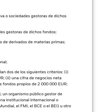
), con reinversión de los ingresos
mentar o disminuir como resultado de
a divisa distinta de la utilizada para el
iva o sociedades gestoras de dichos
des gestoras de dichos fondos;
o de derivados de materias primas;
onal;
gnificativo en la rentabilidad de los
vel de riesgo.
El riesgo de inversión se
quier hecho localizado, ya sea económico,
 dos de los siguientes criterios: (i)
s que participen en determinadas
; (ii) una cifra de negocios neta
n y afectar negativamente al valor de las
os fondos propios de 2 000 000 EUR;
 o como contraparte de contratos
de crédito: El emisor de un valor
l, un organismo público gestor de
 de capital.
Riesgo de liquidez: Una
ondo venda o compre las inversiones con
na institucional internacional o
ndial, el FMI, el BCE o el BEI) u otro