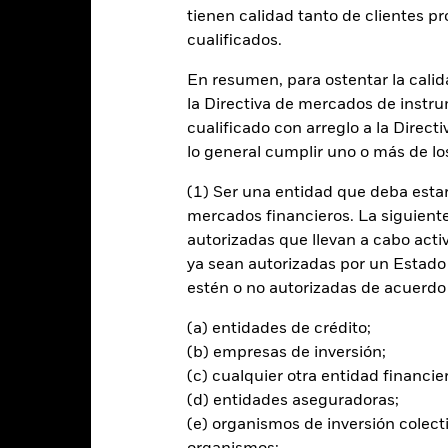
tienen calidad tanto de clientes p
cualificados.
entabilidad
Datos clave
Gestores del fondo
En resumen, para ostentar la calida
n
la Directiva de mercados de instru
cualificado con arreglo a la Direct
nar una rentabilidad de su inversión que refleje la rentabilidad de
lo general cumplir uno o más de los
(1) Ser una entidad que deba estar
enta fija (RF) (como bonos) que componen el Índice, aplicando al mis
mercados financieros. La siguiente 
orporativo («ESG»), tal como se indica en el folleto.
autorizadas que llevan a cabo acti
ya sean autorizadas por un Estado
alores de RF con calificación de grado de inversión, de tipo fijo y va
estén o no autorizadas de acuerdo 
es corporativos de los sectores industrial, de servicios públicos y fi
ón bursátil y que se reajusta mensualmente.
(a) entidades de crédito;
(b) empresas de inversión;
(c) cualquier otra entidad financie
(d) entidades aseguradoras;
al en Riesgo.
El valor de las inversiones y los ingresos derivados d
(e) organismos de inversión colect
os inversores no recuperen la cantidad invertida originalmente.