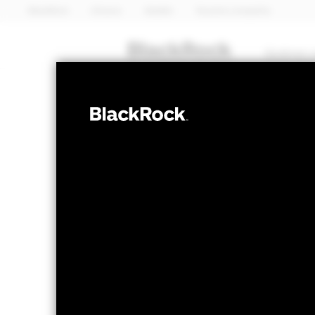
BlackRock
iShares
Aladdin
Nuestra compañía
Quiénes 
RENTA FIJA
iShares Screen
Index Fund (IE
Valor liquidativo a 06 ago 2026
Variación 
GBP 8,46
GB
52 Semanas: 8,43 - 8,82