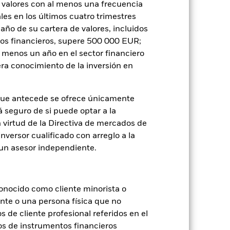
Holdings
Literatura
 valores con al menos una frecuencia
es en los últimos cuatro trimestres
amaño de su cartera de valores, incluidos
tos financieros, supere 500 000 EUR;
al menos un año en el sector financiero
ra conocimiento de la inversión en
je de pérdidas o ganancias anuales en
a evaluar cómo se ha gestionado el
que antecede se ofrece únicamente
á seguro de si puede optar a la
n virtud de la Directiva de mercados de
inversor cualificado con arreglo a la
n un asesor independiente.
onocido como cliente minorista o
ente o una persona física que no
s de cliente profesional referidos en el
os de instrumentos financieros