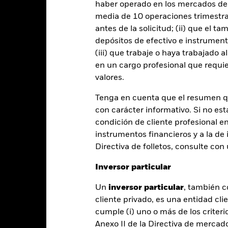
entabilidad
Datos clave
Gestores del fondo
haber operado en los mercados de
media de 10 operaciones trimestral
entabilidad
antes de la solicitud; (ii) que el t
depósitos de efectivo e instrumen
(iii) que trabaje o haya trabajado 
Año natural
Anual
Anualizada
Acumulada
ge: 2020-01-31 00:00:00 to 2026-07-31 00:00:00.
en un cargo profesional que requie
: -32 to 16.
valores.
te gráfico muestra la rentabilidad del producto como el porcenta
s 5 últimos años frente a su índice de referencia. Puede ayudarle 
Tenga en cuenta que el resumen 
oducto en el pasado y compararlo con su índice de referencia.
con carácter informativo. Si no est
art
15
condición de cliente profesional e
r chart with 2 data series.
e chart has 1 X axis displaying categories.
instrumentos financieros y a la de 
e chart has 1 Y axis displaying Values. Range: -20 to 15.
10
Directiva de folletos, consulte co
5
Inversor particular
Un
inversor particular
, también c
0
alues
cliente privado, es una entidad cli
-5
cumple (i) uno o más de los criterio
Anexo II de la Directiva de mercad