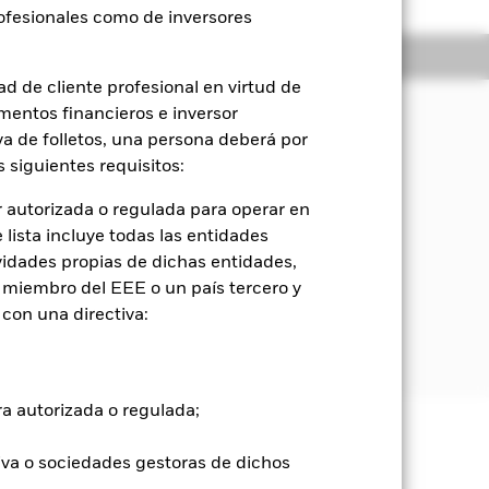
rofesionales como de inversores
Holdings
Literatura
d de cliente profesional en virtud de
mentos financieros e inversor
iva de folletos, una persona deberá por
l Bloomberg Global Aggregate Corporate
 siguientes requisitos:
 autorizada o regulada para operar en
mo tiempo una política
lista incluye todas las entidades
vidades propias de dichas entidades,
 miembro del EEE o un país tercero y
riable, con al menos un año hasta su
con una directiva:
nanciero de todo el mundo. El Índice es
ra autorizada o regulada;
e ellas pueden subir o bajar, y no
iva o sociedades gestoras de dichos