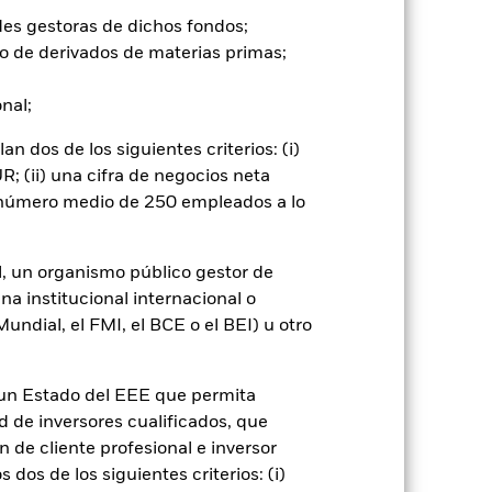
un impacto significativo en el
des gestoras de dichos fondos;
les pueden incrementar el nivel de
o de derivados de materias primas;
a que el Fondo es más sensible a
ir a las empresas que participen en
onal;
ealizar una evaluación ética
l Fondo se sitúa en la categoría 3,
 dos de los siguientes criterios: (i)
filtro.
; (ii) una cifra de negocios neta
go de divisas. El uso de derivados
n número medio de 250 empleados a lo
er») a otras clases de acciones del
ara minimizar el riesgo de contagio
er un listado de todas las clases de
 «Hedged» en su nombre. Además, el
l, un organismo público gestor de
itud a la sociedad gestora del fondo.
na institucional internacional o
ndial, el FMI, el BCE o el BEI) u otro
Mostrar menos
n un Estado del EEE que permita
spectus
SFDR Web Disclosure
ad de inversores cualificados, que
 de cliente profesional e inversor
dos de los siguientes criterios: (i)