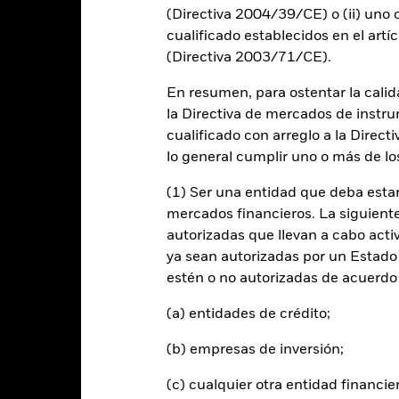
-10
(Directiva 2004/39/CE) o (ii) uno o
cualificado establecidos en el artíc
-15
(Directiva 2003/71/CE).
-20
En resumen, para ostentar la calida
2016
2017
2018
2019
2020
2021
la Directiva de mercados de instru
Índice de Re
Rentabilidad total (%)
cualificado con arreglo a la Direct
lo general cumplir uno o más de los
d of interactive chart.
2016
2017
2018
2019
2020
(1) Ser una entidad que deba estar
mercados financieros. La siguiente 
entabilidad total (%)
autorizadas que llevan a cabo acti
GBP
ya sean autorizadas por un Estado
ndice de Referencia (%)
estén o no autorizadas de acuerdo 
USD
 rentabilidad se indica tras deducir los gastos corrientes. Las even
(a) entidades de crédito;
edan excluidas del cálculo.
(b) empresas de inversión;
s cifras mostradas hacen referencia a rentabilidades pasadas.
La re
able de la rentabilidad futura. Los mercados podrían evolucionar de 
(c) cualquier otra entidad financie
ede ayudarle a evaluar cómo se ha gestionado el fondo en el pasad