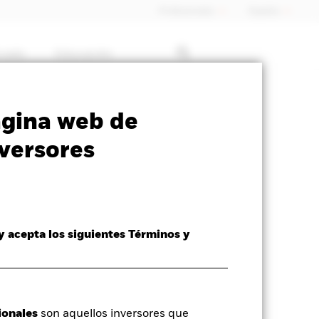
Profesionales
España
rcado
Educación
SFDR Web Disclosure
Download
ágina web de
d
versores
 y acepta los siguientes Términos y
ionales
son aquellos inversores que