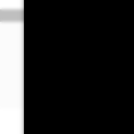
Información general
R
Filosofía de inversió
El Fondo tiene por objetivo proporcio
Index (el Índice).
El Fondo invierte en los valores de r
medioambiental, social y de gobierno c
El Índice mide la rentabilidad de los v
vencimiento final, emitidos por emisor
un índice ponderado por capitalizaci
INFORMACIÓN IMPORTANTE: Capit
están garantizados. Es posible que l