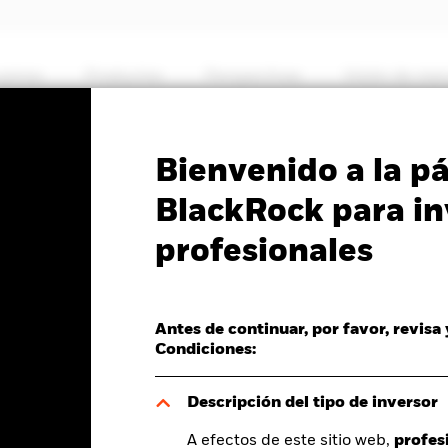
somos
Productos
Perspectivas
Visión de me
PRIIP KID
Ficha informativa
Prospectus
Bienvenido a la p
ed Global Corporate Bon
BlackRock para in
profesionales
)
Antes de continuar, por favor, revisa
Condiciones:
del valor liquidativo a 06 ago 2026
P -0,02 (-0,24%)
Descripción del tipo de inversor
A efectos de este sitio web,
profes