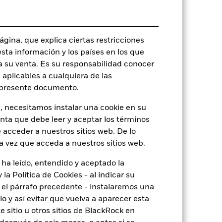
Global Corporate Bond - GBP
Hedged
Monetario diaria
gina, que explica ciertas restricciones
esta información y los países en los que
BJN4RF5
a su venta. Es su responsabilidad conocer
 aplicables a cualquiera de las
l presente documento.
o
, necesitamos instalar una cookie en su
enta que debe leer y aceptar los términos
 acceder a nuestros sitios web. De lo
de
4,13
a vez que acceda a nuestros sitios web.
 ha leído, entendido y aceptado la
0,744
la Política de Cookies - al indicar su
el párrafo precedente - instalaremos una
5,85
 y así evitar que vuelva a aparecer esta
 sitio u otros sitios de BlackRock en