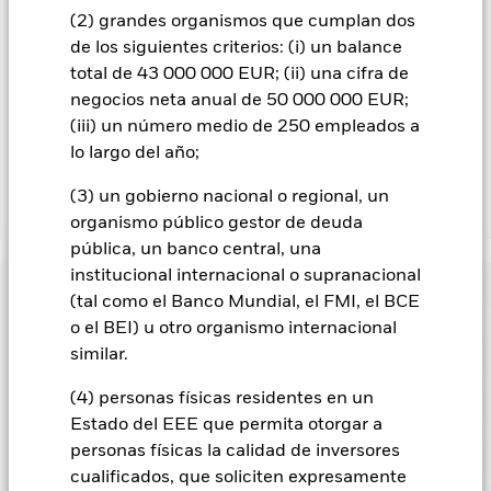
En la medida en que el Fondo opere en préstamos de valores
(2) grandes organismos que cumplan dos
para reducir los gastos, el propio Fondo percibirá el 62,5% de
de los siguientes criterios: (i) un balance
los ingresos asociadas que se generen, y el 37,5% restante se
total de 43 000 000 EUR; (ii) una cifra de
recibirá por BlackRock en calidad de agente de préstamo de
valores. Debido a que el reparto de los ingresos por préstamos
negocios neta anual de 50 000 000 EUR;
de valores no incrementa los costes de funcionamiento del
(iii) un número medio de 250 empleados a
Fondo, esto ha quedado excluido de los gastos corrientes.
lo largo del año;
(3) un gobierno nacional o regional, un
Mostrar menos
organismo público gestor de deuda
pública, un banco central, una
BGF Global Corporate Bond Fund
institucional internacional o supranacional
Rentabilidad
(tal como el Banco Mundial, el FMI, el BCE
o el BEI) u otro organismo internacional
Gráfico de rendimiento
similar.
Datos clave
Los cambios en los tipos de interés, el riesgo de crédito y/o los
impagos de los emisores tendrán un impacto significativo en
(4) personas físicas residentes en un
la rentabilidad de los títulos de renta fija. Los valores
Ver gráfico completo
Características del Fondo
calificados sin categoría de inversión pueden ser más
Activos netos del Fondo
USD 1.469.336.167
Estado del EEE que permita otorgar a
sensibles a estos riesgos que los valores de renta fija con
a 06 ago 2026
personas físicas la calidad de inversores
mejor calificación. Las rebajas de la calificación de solvencia
Indicador de riesgo
potenciales o reales pueden incrementar el nivel de riesgo.
Número de posiciones
278
cualificados, que soliciten expresamente
Fecha de lanzamiento del
19 oct 2007
Los derivados pueden ser muy sensibles a las variaciones del
a 30 jun 2026