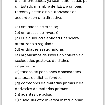
dichas entidades, ya sean autorizadas por
un Estado miembro del EEE o un país
INFORMACIÓN IMPORTANTE: Capital en Riesgo.
El valor
tercero y estén o no autorizadas de
de las inversiones y los ingresos derivados de ellas pueden
acuerdo con una directiva:
subir o bajar, y no están garantizados. Es posible que los
inversores no recuperen la cantidad invertida originalmente.
(a) entidades de crédito;
Todas las clases de acciones con cobertura de divisas de este
(b) empresas de inversión;
fondo utilizan derivados para cubrir el riesgo de divisas. El
(c) cualquier otra entidad financiera
uso de derivados para una clase de acciones podría conllevar
autorizada o regulada;
un posible riesgo de contagio (también denominado «spill-
(d) entidades aseguradoras;
over») a otras clases de acciones del fondo. La sociedad
gestora del fondo se asegurará de que se dispone de los
(e) organismos de inversión colectiva o
procedimientos adecuados para minimizar el riesgo de
sociedades gestoras de dichos
contagio a otras clases de acciones. En el menú desplegable
organismos;
que figura justo debajo del nombre del fondo, podrá ver un
(f) fondos de pensiones o sociedades
listado de todas las clases de acciones del fondo: las clases de
gestoras de dichos fondos;
acciones con cobertura de divisas se identifican mediante la
(g) corredores de materias primas o de
palabra «Hedged» en su nombre. Además, el listado
derivados de materias primas;
completo de todas las clases de acciones con cobertura de
divisas está disponible mediante solicitud a la sociedad
(h) agentes de bolsa;
gestora del fondo.
(i) cualquier otro inversor institucional;