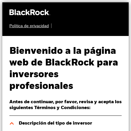
Política de privacidad
Quiénes somos
RENTA FIJA
BGF Global Corporate
Productos
Bienvenido a la página
Bond Fund
Perspectivas
web de BlackRock para
inversores
Visión de mercado
profesionales
Educación
Antes de continuar, por favor, revisa y acepta los
Profesionales
Valor liquidativo a 06 ago 2026
siguientes Términos y Condiciones:
GBP 9,29
52 Semanas: 9,22 - 9,61
España
Descripción del tipo de inversor
Change location
Variación del valor liquidativo a 06 ago 2026