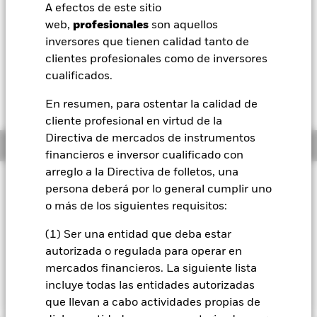
GBP 0,01 (0,11%)
A efectos de este sitio
BlackRock
web,
profesionales
son aquellos
Morningstar Rating
inversores que tienen calidad tanto de
iShares
clientes profesionales como de inversores
cualificados.
Aladdin
En resumen, para ostentar la calidad de
cliente profesional en virtud de la
Nuestra compañía
Directiva de mercados de instrumentos
Información general
financieros e inversor cualificado con
arreglo a la Directiva de folletos, una
Filosofía de inversión
persona deberá por lo general cumplir uno
El Fondo Global Corporate Bond busca de maximizar los
o más de los siguientes requisitos:
beneficios totales. El Fondo invierte, como mínimo, un 70 %
de sus activos totales en valores de renta fija privada con
(1) Ser una entidad que deba estar
clasificación crediticia emitidos por empresas de todo el
autorizada o regulada para operar en
mundo. La exposición a las divisas se gestiona de forma
mercados financieros. La siguiente lista
flexible.
incluye todas las entidades autorizadas
que llevan a cabo actividades propias de