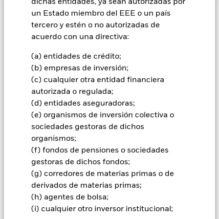
dichas entidades, ya sean autorizadas por
un Estado miembro del EEE o un país
INFORMACIÓN IMPORTANTE: Capital en Riesgo.
El valor
tercero y estén o no autorizadas de
de las inversiones y los ingresos derivados de ellas pueden
acuerdo con una directiva:
subir o bajar, y no están garantizados. Es posible que los
inversores no recuperen la cantidad invertida originalmente.
(a) entidades de crédito;
Todas las clases de acciones con cobertura de divisas de este
(b) empresas de inversión;
fondo utilizan derivados para cubrir el riesgo de divisas. El
(c) cualquier otra entidad financiera
uso de derivados para una clase de acciones podría conllevar
autorizada o regulada;
un posible riesgo de contagio (también denominado «spill-
(d) entidades aseguradoras;
over») a otras clases de acciones del fondo. La sociedad
gestora del fondo se asegurará de que se dispone de los
(e) organismos de inversión colectiva o
procedimientos adecuados para minimizar el riesgo de
sociedades gestoras de dichos
contagio a otras clases de acciones. En el menú desplegable
organismos;
que figura justo debajo del nombre del fondo, podrá ver un
(f) fondos de pensiones o sociedades
listado de todas las clases de acciones del fondo: las clases de
gestoras de dichos fondos;
acciones con cobertura de divisas se identifican mediante la
(g) corredores de materias primas o de
palabra «Hedged» en su nombre. Además, el listado
derivados de materias primas;
completo de todas las clases de acciones con cobertura de
divisas está disponible mediante solicitud a la sociedad
(h) agentes de bolsa;
gestora del fondo.
(i) cualquier otro inversor institucional;