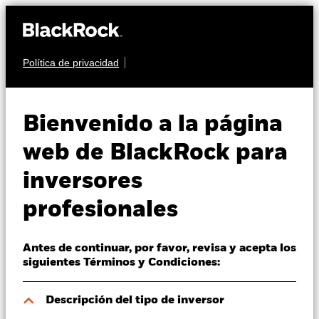
Política de privacidad
Quiénes somos
RENTA FIJA
iShares UK Credit
Productos
Bienvenido a la página
Bond Index Fund (IE)
Perspectivas
web de BlackRock para
inversores
Visión de mercado
profesionales
Educación
Antes de continuar, por favor, revisa y acepta los
Profesionales
Valor liquidativo a 05 ago 2026
siguientes Términos y Condiciones:
GBP 11,28
52 Semanas: 10,79 - 11,37
España
Descripción del tipo de inversor
Change location
Variación del valor liquidativo a 05 ago 2026