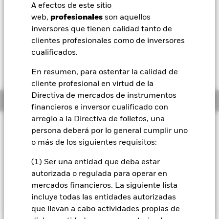
GBP 0,02 (0,18%)
A efectos de este sitio
BlackRock
web,
profesionales
son aquellos
Morningstar Rating
inversores que tienen calidad tanto de
iShares
clientes profesionales como de inversores
cualificados.
Aladdin
En resumen, para ostentar la calidad de
cliente profesional en virtud de la
Nuestra compañía
Directiva de mercados de instrumentos
Información general
financieros e inversor cualificado con
arreglo a la Directiva de folletos, una
Filosofía de inversión
persona deberá por lo general cumplir uno
El Fondo BlackRock UK Credit Bond Index Fund pretende
o más de los siguientes requisitos:
generar una rentabilidad total a través de una combinación
de revalorización del capital y rendimientos de los activos del
(1) Ser una entidad que deba estar
Fondo, reflejando la rentabilidad total del mercado de
autorizada o regulada para operar en
obligaciones denominado en libras esterlinas, sin incluir los
mercados financieros. La siguiente lista
«gilts» del Reino Unido.
incluye todas las entidades autorizadas
que llevan a cabo actividades propias de