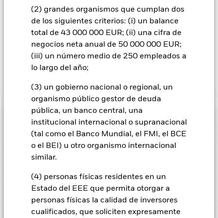
listado de todas las clases de acciones del fondo: las clases de
(2) grandes organismos que cumplan dos
acciones con cobertura de divisas se identifican mediante la
de los siguientes criterios: (i) un balance
palabra «Hedged» en su nombre. Además, el listado
total de 43 000 000 EUR; (ii) una cifra de
completo de todas las clases de acciones con cobertura de
negocios neta anual de 50 000 000 EUR;
divisas está disponible mediante solicitud a la sociedad
gestora del fondo.
(iii) un número medio de 250 empleados a
lo largo del año;
Mostrar menos
(3) un gobierno nacional o regional, un
organismo público gestor de deuda
iShares £ Corp Bond 0-5yr UCITS ETF
pública, un banco central, una
Rentabilidad
institucional internacional o supranacional
(tal como el Banco Mundial, el FMI, el BCE
Gráfico de rendimiento
o el BEI) u otro organismo internacional
Datos clave
El riesgo de crédito, los cambios en los tipos de interés y/o los
similar.
impagos de los emisores tendrán un impacto significativo en
la rentabilidad de los títulos de renta fija. Las rebajas de la
Ver gráfico completo
Características del Fondo
calificación de solvencia potenciales o reales pueden
(4) personas físicas residentes en un
Activos Netos
GBP 1.672.071.236
incrementar el nivel de riesgo.
El riesgo de inversión se
a 06 ago 2026
Estado del EEE que permita otorgar a
concentra en ciertos sectores, países, divisas o empresas. Ello
Localizaciones registrados
significa que el Fondo es más sensible a cualquier hecho
personas físicas la calidad de inversores
Número de posiciones
439
Fecha de lanzamiento de la
30 mar 2011
localizado, ya sea económico, de mercado, político,
a 05 ago 2026
serie
cualificados, que soliciten expresamente
Distribución
relacionado con la sostenibilidad o normativo.
Posiciones