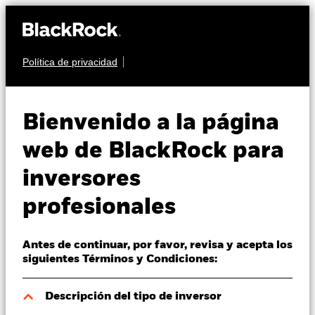
Política de privacidad
Quiénes somos
RENTA FIJA
iShares £ Corp
Productos
Bienvenido a la página
Bond 0-5yr UCITS
IS15
Perspectivas
web de BlackRock para
ETF
inversores
Visión de mercado
profesionales
Educación
Antes de continuar, por favor, revisa y acepta los
Profesionales
siguientes Términos y Condiciones:
Valor liquidativo a 06 ago 2026
España
Descripción del tipo de inversor
GBP 102,52
Change location