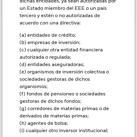
dichas entidades, ya sean autorizadas por
Index.
un Estado miembro del EEE o un país
tercero y estén o no autorizadas de
acuerdo con una directiva:
INFORMACIÓN IMPORTANTE: Capital en Riesgo.
El valor
(a) entidades de crédito;
de las inversiones y los ingresos derivados de ellas pueden
(b) empresas de inversión;
subir o bajar, y no están garantizados. Es posible que los
(c) cualquier otra entidad financiera
inversores no recuperen la cantidad invertida originalmente.
autorizada o regulada;
Información importante:
El valor de su inversión y la renta que
(d) entidades aseguradoras;
usted gana de esa inversión variará, y la cantidad de su
(e) organismos de inversión colectiva o
inversión inicial no puede ser garantizada.
sociedades gestoras de dichos
Todas las clases de acciones con cobertura de divisas de este
organismos;
fondo utilizan derivados para cubrir el riesgo de divisas. El
(f) fondos de pensiones o sociedades
uso de derivados para una clase de acciones podría conllevar
gestoras de dichos fondos;
un posible riesgo de contagio (también denominado «spill-
(g) corredores de materias primas o de
over») a otras clases de acciones del fondo. La sociedad
derivados de materias primas;
gestora del fondo se asegurará de que se dispone de los
procedimientos adecuados para minimizar el riesgo de
(h) agentes de bolsa;
contagio a otras clases de acciones. En el menú desplegable
(i) cualquier otro inversor institucional;
que figura justo debajo del nombre del fondo, podrá ver un