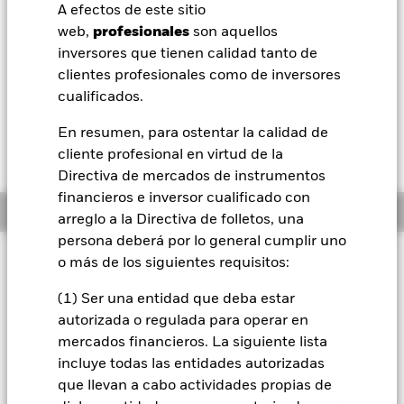
52 Semanas: 99,87 - 104,23
A efectos de este sitio
BlackRock
web,
profesionales
son aquellos
Variación del valor liquidativo a 06 ago 2026
GBP -0,04 (-0,04%)
inversores que tienen calidad tanto de
iShares
clientes profesionales como de inversores
Rentabilidad total medida con valor liquidativo a 05 ago 2026
cualificados.
YTD:
1,63%
Aladdin
En resumen, para ostentar la calidad de
Rendimiento a peor a 05 ago 2026
4,98%
cliente profesional en virtud de la
Nuestra compañía
Directiva de mercados de instrumentos
financieros e inversor cualificado con
Información general
arreglo a la Directiva de folletos, una
persona deberá por lo general cumplir uno
Filosofía de inversión
o más de los siguientes requisitos:
El fondo pretende replicar la rentabilidad de un índice
(1) Ser una entidad que deba estar
compuesto por bonos corporativos con grado de inversión
autorizada o regulada para operar en
denominados en libras esterlinas.
mercados financieros. La siguiente lista
*
Tenga en cuenta que a partir del 1 de octubre de 2015, el
incluye todas las entidades autorizadas
índice de referencia del fondo cambió del Markit iBoxx GBP
que llevan a cabo actividades propias de
Corporates 1-5 Index a el Markit iBoxx GBP Corporates 0-5