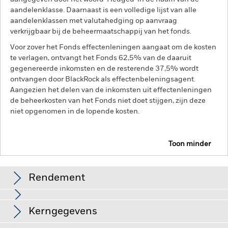
aandelenklasse. Daarnaast is een volledige lijst van alle
aandelenklassen met valutahedging op aanvraag
verkrijgbaar bij de beheermaatschappij van het fonds.
Voor zover het Fonds effectenleningen aangaat om de kosten
te verlagen, ontvangt het Fonds 62,5% van de daaruit
gegenereerde inkomsten en de resterende 37,5% wordt
ontvangen door BlackRock als effectenbeleningsagent.
Aangezien het delen van de inkomsten uit effectenleningen
de beheerkosten van het Fonds niet doet stijgen, zijn deze
niet opgenomen in de lopende kosten.
Toon minder
BGF Continental European Flexible Fund
Rendement
Grafiek
Kerngegevens
De waarde van aandelen en aandelengerelateerde effecten
kan worden beïnvloed door dagelijkse schommelingen op de