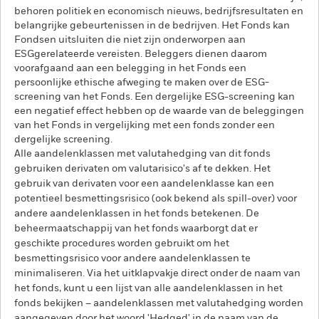
behoren politiek en economisch nieuws, bedrijfsresultaten en
belangrijke gebeurtenissen in de bedrijven. Het Fonds kan
Fondsen uitsluiten die niet zijn onderworpen aan
ESGgerelateerde vereisten. Beleggers dienen daarom
voorafgaand aan een belegging in het Fonds een
persoonlijke ethische afweging te maken over de ESG-
screening van het Fonds. Een dergelijke ESG-screening kan
een negatief effect hebben op de waarde van de beleggingen
van het Fonds in vergelijking met een fonds zonder een
dergelijke screening.
Alle aandelenklassen met valutahedging van dit fonds
gebruiken derivaten om valutarisico's af te dekken. Het
gebruik van derivaten voor een aandelenklasse kan een
potentieel besmettingsrisico (ook bekend als spill-over) voor
andere aandelenklassen in het fonds betekenen. De
beheermaatschappij van het fonds waarborgt dat er
geschikte procedures worden gebruikt om het
besmettingsrisico voor andere aandelenklassen te
minimaliseren. Via het uitklapvakje direct onder de naam van
het fonds, kunt u een lijst van alle aandelenklassen in het
fonds bekijken – aandelenklassen met valutahedging worden
aangegeven door het woord 'Hedged' in de naam van de