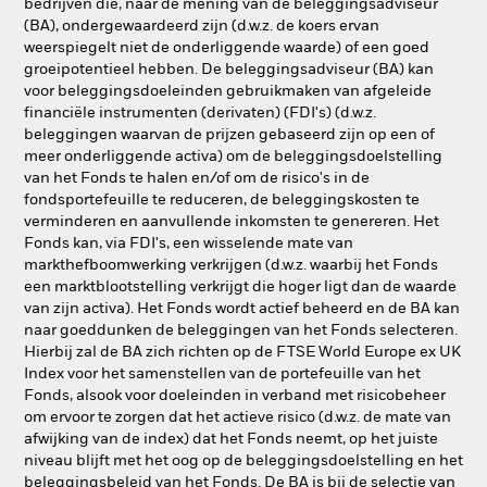
bedrijven die, naar de mening van de beleggingsadviseur
(BA), ondergewaardeerd zijn (d.w.z. de koers ervan
weerspiegelt niet de onderliggende waarde) of een goed
groeipotentieel hebben. De beleggingsadviseur (BA) kan
voor beleggingsdoeleinden gebruikmaken van afgeleide
financiële instrumenten (derivaten) (FDI's) (d.w.z.
beleggingen waarvan de prijzen gebaseerd zijn op een of
meer onderliggende activa) om de beleggingsdoelstelling
van het Fonds te halen en/of om de risico's in de
fondsportefeuille te reduceren, de beleggingskosten te
verminderen en aanvullende inkomsten te genereren. Het
Fonds kan, via FDI's, een wisselende mate van
markthefboomwerking verkrijgen (d.w.z. waarbij het Fonds
een marktblootstelling verkrijgt die hoger ligt dan de waarde
van zijn activa). Het Fonds wordt actief beheerd en de BA kan
naar goeddunken de beleggingen van het Fonds selecteren.
Hierbij zal de BA zich richten op de FTSE World Europe ex UK
Index voor het samenstellen van de portefeuille van het
Fonds, alsook voor doeleinden in verband met risicobeheer
om ervoor te zorgen dat het actieve risico (d.w.z. de mate van
afwijking van de index) dat het Fonds neemt, op het juiste
niveau blijft met het oog op de beleggingsdoelstelling en het
beleggingsbeleid van het Fonds. De BA is bij de selectie van