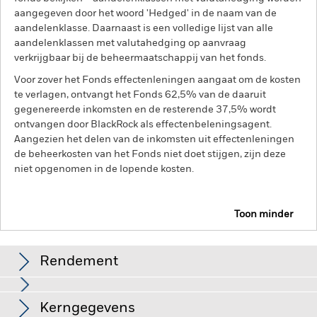
aangegeven door het woord 'Hedged' in de naam van de
aandelenklasse. Daarnaast is een volledige lijst van alle
aandelenklassen met valutahedging op aanvraag
verkrijgbaar bij de beheermaatschappij van het fonds.
Voor zover het Fonds effectenleningen aangaat om de kosten
te verlagen, ontvangt het Fonds 62,5% van de daaruit
gegenereerde inkomsten en de resterende 37,5% wordt
ontvangen door BlackRock als effectenbeleningsagent.
Aangezien het delen van de inkomsten uit effectenleningen
de beheerkosten van het Fonds niet doet stijgen, zijn deze
niet opgenomen in de lopende kosten.
Toon minder
BGF Continental European Flexible Fund
Rendement
Grafiek
Kerngegevens
De waarde van aandelen en aandelengerelateerde effecten