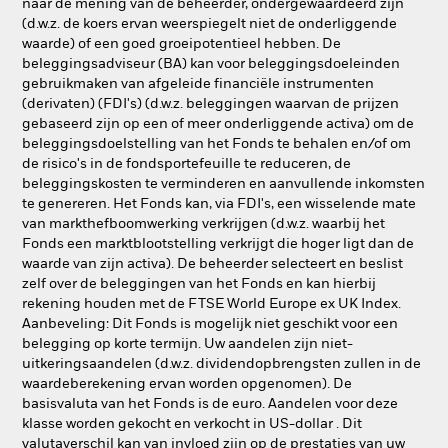
naar de mening van de beheerder, ondergewaardeerd zijn
(d.w.z. de koers ervan weerspiegelt niet de onderliggende
waarde) of een goed groeipotentieel hebben. De
beleggingsadviseur (BA) kan voor beleggingsdoeleinden
gebruikmaken van afgeleide financiële instrumenten
(derivaten) (FDI's) (d.w.z. beleggingen waarvan de prijzen
gebaseerd zijn op een of meer onderliggende activa) om de
beleggingsdoelstelling van het Fonds te behalen en/of om
de risico's in de fondsportefeuille te reduceren, de
beleggingskosten te verminderen en aanvullende inkomsten
te genereren. Het Fonds kan, via FDI's, een wisselende mate
van markthefboomwerking verkrijgen (d.w.z. waarbij het
Fonds een marktblootstelling verkrijgt die hoger ligt dan de
waarde van zijn activa). De beheerder selecteert en beslist
zelf over de beleggingen van het Fonds en kan hierbij
rekening houden met de FTSE World Europe ex UK Index.
Aanbeveling: Dit Fonds is mogelijk niet geschikt voor een
belegging op korte termijn. Uw aandelen zijn niet-
uitkeringsaandelen (d.w.z. dividendopbrengsten zullen in de
waardeberekening ervan worden opgenomen). De
basisvaluta van het Fonds is de euro. Aandelen voor deze
klasse worden gekocht en verkocht in US-dollar . Dit
valutaverschil kan van invloed zijn op de prestaties van uw