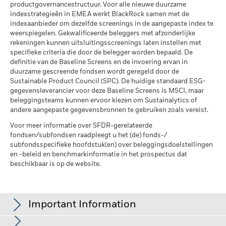
prestaties in het verleden. Bron: Blackrock
productgovernancestructuur. Voor alle nieuwe duurzame
eq/$ miljoen OMZET)
voor klachten over dit fonds contact op te nemen met
indexstrategieën in EMEA werkt BlackRock samen met de
Betrokkenheid van
-
per 17/jul/2026
BlackRock op het nummer 02 402 49 00, of een e-mail te
bedrijfsleven Dekking
indexaanbieder om dezelfde screenings in de aangepaste index te
sturen naar belux@blackrock.com.
Voor uw veiligheid worden
MSCI ESG % Dekking
99,06
weerspiegelen. Gekwalificeerde beleggers met afzonderlijke
per -
telefoongesprekken doorgaans opgenomen.
U kunt ook
per 17/jul/2026
rekeningen kunnen uitsluitingsscreenings laten instellen met
contact opnemen met de Consumer Mediation Service. Meer
Percentage niet-gedekt
-
specifieke criteria die door de belegger worden bepaald. De
Fonds
MSCI ESG-kwaliteitsscore –
45,12
informatie vindt u op
http://www.ombudsfin.be
.
definitie van de Baseline Screens en de invoering ervan in
Percentiel peer
per -
duurzame gescreende fondsen wordt geregeld door de
per 17/jul/2026
Sustainable Product Council (SPC). De huidige standaard ESG-
De blootstellingen van BlackRock inzake betrokkenheid van
gegevensleverancier voor deze Baseline Screens is MSCI, maar
Fondsen in peergroup
410
het bedrijfsleven, zoals hierboven weergegeven voor
beleggingsteams kunnen ervoor kiezen om Sustainalytics of
per 17/jul/2026
Ketelkool en Oliezand, worden berekend en gerapporteerd
andere aangepaste gegevensbronnen te gebruiken zoals vereist.
MSCI Gewogen Gemiddelde
96,48
voor bedrijven die meer dan 5% van hun inkomsten
Koolstofintensiteit % Dekking
Voor meer informatie over SFDR-gerelateerde
genereren uit ketelkool of oliezand zoals bepaald door MSCI
fondsen/subfondsen raadpleegt u het (de) fonds-/
ESG Research. Voor de blootstelling van bedrijven die
per 17/jul/2026
subfondsspecifieke hoofdstuk(en) over beleggingsdoelstellingen
inkomsten genereren uit ketelkool of oliezand (met een
en -beleid en benchmarkinformatie in het prospectus dat
inkomstendrempel van 0%), zoals bepaald door MSCI ESG
Alle data komen van MSCI ESG Fund Ratings per
beschikbaar is op de website.
Research, geldt het volgende: voor ketelkool -% en voor
17/jul/2026, op basis van posities per 31/mrt/2026. De
oliezand -%.
duurzaamheidskenmerken van het fonds kunnen bijgevolg
van tijd tot tijd verschillen van de MSCI ESG Fund Ratings.
Maatstaven inzake de betrokkenheid van het bedrijfsleven
Important Information
worden berekend door BlackRock met behulp van gegevens
Om in MSCI ESG Fund Ratings te worden opgenomen, moet
van MSCI ESG Research die een profiel van de specifieke
65% (of 50% voor obligatiefondsen en geldmarktfondsen)