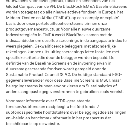
Wereldwijde classificatie van
vuurwapens voor civiel gebruik, tabak en schenders van het
Equity Europe ex UK
extreme marktomstandigheden.
valutaschommelingen als uw belegging wordt gedaan in een
www.blackrock.com/be
, De Tijd,
www.fundinfo.com
. Gelieve
MSCI – Oliezand
0,00%
fondsen door Lipper
Global Compact van de VN. De BlackRock EMEA Baseline Screens
andere valuta dan die gebruikt in de berekening van de
voor klachten over dit fonds contact op te nemen met
per 30/jun/2026
per 17/jul/2026
worden toegepast op alle nieuwe actieve fondsen in Europa, het
prestaties in het verleden. Bron: Blackrock
BlackRock op het nummer 02 402 49 00, of een e-mail te
Midden-Oosten en Afrika ("EMEA"), op een 'comply or explain'
MSCI Gewogen Gemiddelde
69,50
sturen naar belux@blackrock.com.
Voor uw veiligheid worden
basis door onze portefeuillebeheersteams binnen onze
Koolstofintensiteit (ton CO2-
telefoongesprekken doorgaans opgenomen.
U kunt ook
productgovernancestructuur. Voor alle nieuwe duurzame
eq/$ miljoen OMZET)
contact opnemen met de Consumer Mediation Service. Meer
indexstrategieën in EMEA werkt BlackRock samen met de
Betrokkenheid van
99,58%
per 17/jul/2026
informatie vindt u op
http://www.ombudsfin.be
.
bedrijfsleven Dekking
indexaanbieder om dezelfde screenings in de aangepaste index te
MSCI ESG % Dekking
99,06
weerspiegelen. Gekwalificeerde beleggers met afzonderlijke
per 30/jun/2026
per 17/jul/2026
rekeningen kunnen uitsluitingsscreenings laten instellen met
Percentage niet-gedekt
0,30%
specifieke criteria die door de belegger worden bepaald. De
Fonds
MSCI ESG-kwaliteitsscore –
45,12
definitie van de Baseline Screens en de invoering ervan in
Percentiel peer
per 30/jun/2026
duurzame gescreende fondsen wordt geregeld door de
per 17/jul/2026
Sustainable Product Council (SPC). De huidige standaard ESG-
De blootstellingen van BlackRock inzake betrokkenheid van
gegevensleverancier voor deze Baseline Screens is MSCI, maar
Fondsen in peergroup
410
het bedrijfsleven, zoals hierboven weergegeven voor
beleggingsteams kunnen ervoor kiezen om Sustainalytics of
per 17/jul/2026
Ketelkool en Oliezand, worden berekend en gerapporteerd
andere aangepaste gegevensbronnen te gebruiken zoals vereist.
MSCI Gewogen Gemiddelde
96,48
voor bedrijven die meer dan 5% van hun inkomsten
Koolstofintensiteit % Dekking
Voor meer informatie over SFDR-gerelateerde
genereren uit ketelkool of oliezand zoals bepaald door MSCI
fondsen/subfondsen raadpleegt u het (de) fonds-/
ESG Research. Voor de blootstelling van bedrijven die
per 17/jul/2026
subfondsspecifieke hoofdstuk(en) over beleggingsdoelstellingen
inkomsten genereren uit ketelkool of oliezand (met een
en -beleid en benchmarkinformatie in het prospectus dat
inkomstendrempel van 0%), zoals bepaald door MSCI ESG
Alle data komen van MSCI ESG Fund Ratings per
beschikbaar is op de website.
Research, geldt het volgende: voor ketelkool 0,00% en voor
17/jul/2026, op basis van posities per 31/mrt/2026. De
oliezand 0,00%.