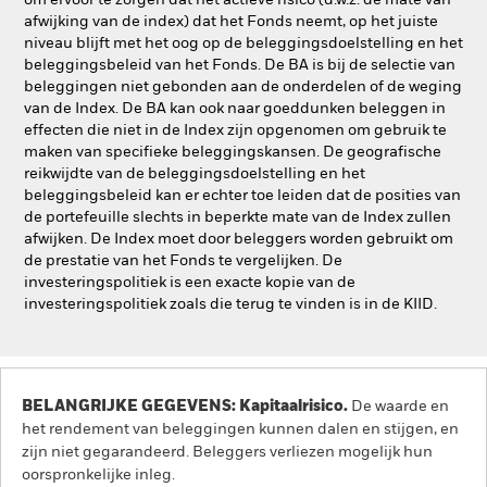
om ervoor te zorgen dat het actieve risico (d.w.z. de mate van
afwijking van de index) dat het Fonds neemt, op het juiste
niveau blijft met het oog op de beleggingsdoelstelling en het
beleggingsbeleid van het Fonds. De BA is bij de selectie van
beleggingen niet gebonden aan de onderdelen of de weging
van de Index. De BA kan ook naar goeddunken beleggen in
effecten die niet in de Index zijn opgenomen om gebruik te
maken van specifieke beleggingskansen. De geografische
reikwijdte van de beleggingsdoelstelling en het
beleggingsbeleid kan er echter toe leiden dat de posities van
de portefeuille slechts in beperkte mate van de Index zullen
afwijken. De Index moet door beleggers worden gebruikt om
de prestatie van het Fonds te vergelijken. De
investeringspolitiek is een exacte kopie van de
investeringspolitiek zoals die terug te vinden is in de KIID.
BELANGRIJKE GEGEVENS: Kapitaalrisico.
De waarde en
het rendement van beleggingen kunnen dalen en stijgen, en
zijn niet gegarandeerd. Beleggers verliezen mogelijk hun
oorspronkelijke inleg.