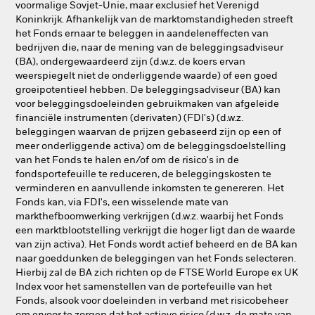
voormalige Sovjet-Unie, maar exclusief het Verenigd
Koninkrijk. Afhankelijk van de marktomstandigheden streeft
het Fonds ernaar te beleggen in aandeleneffecten van
bedrijven die, naar de mening van de beleggingsadviseur
(BA), ondergewaardeerd zijn (d.w.z. de koers ervan
weerspiegelt niet de onderliggende waarde) of een goed
groeipotentieel hebben. De beleggingsadviseur (BA) kan
voor beleggingsdoeleinden gebruikmaken van afgeleide
financiële instrumenten (derivaten) (FDI's) (d.w.z.
beleggingen waarvan de prijzen gebaseerd zijn op een of
meer onderliggende activa) om de beleggingsdoelstelling
van het Fonds te halen en/of om de risico's in de
fondsportefeuille te reduceren, de beleggingskosten te
verminderen en aanvullende inkomsten te genereren. Het
Fonds kan, via FDI's, een wisselende mate van
markthefboomwerking verkrijgen (d.w.z. waarbij het Fonds
een marktblootstelling verkrijgt die hoger ligt dan de waarde
van zijn activa). Het Fonds wordt actief beheerd en de BA kan
naar goeddunken de beleggingen van het Fonds selecteren.
Hierbij zal de BA zich richten op de FTSE World Europe ex UK
Index voor het samenstellen van de portefeuille van het
Fonds, alsook voor doeleinden in verband met risicobeheer