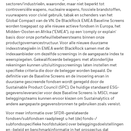
De prestaties worden weergegeven op basis van de netto-
Wereldwijde classificatie van
Equity Global
extreme marktomstandigheden.
die meer dan 10% van hun activa beleggen in om het even
sectoren/industrieën, waaronder, maar niet beperkt tot
inventariswaarde (NIW), waarbij de bruto-inkomsten, indien
MSCI – Oliezand
0,00%
fondsen door Lipper
welk type van schuldvorderingen, bedraagt 30%.
controversiële wapens, nucleaire wapens, fossiele brandstoffen,
per 30/jun/2026
van toepassing, worden herbelegd. Het rendement van uw
per 17/jul/2026
vuurwapens voor civiel gebruik, tabak en schenders van het
belegging kan stijgen of dalen als gevolg van
Global Compact van de VN. De BlackRock EMEA Baseline Screens
Publicatie van de netto-inventariswaarde:
MSCI Gewogen Gemiddelde
156,81
valutaschommelingen als uw belegging wordt gedaan in een
Koolstofintensiteit (ton CO2-
worden toegepast op alle nieuwe actieve fondsen in Europa, het
www.blackrock.com/be
, De Tijd,
www.fundinfo.com
. Gelieve
andere valuta dan die gebruikt in de berekening van de
eq/$ miljoen OMZET)
Midden-Oosten en Afrika ("EMEA"), op een 'comply or explain'
voor klachten over dit fonds contact op te nemen met
Betrokkenheid van
99,48%
per 17/jul/2026
prestaties in het verleden. Bron: Blackrock
basis door onze portefeuillebeheersteams binnen onze
BlackRock op het nummer 02 402 49 00, of een e-mail te
bedrijfsleven Dekking
productgovernancestructuur. Voor alle nieuwe duurzame
sturen naar belux@blackrock.com.
Voor uw veiligheid worden
MSCI ESG % Dekking
93,68
per 30/jun/2026
indexstrategieën in EMEA werkt BlackRock samen met de
telefoongesprekken doorgaans opgenomen.
U kunt ook
per 17/jul/2026
indexaanbieder om dezelfde screenings in de aangepaste index te
Percentage niet-gedekt
0,52%
contact opnemen met de Consumer Mediation Service. Meer
weerspiegelen. Gekwalificeerde beleggers met afzonderlijke
Fonds
MSCI ESG-kwaliteitsscore –
40,81
informatie vindt u op
http://www.ombudsfin.be
.
rekeningen kunnen uitsluitingsscreenings laten instellen met
Percentiel peer
per 30/jun/2026
specifieke criteria die door de belegger worden bepaald. De
per 17/jul/2026
definitie van de Baseline Screens en de invoering ervan in
De blootstellingen van BlackRock inzake betrokkenheid van
Fondsen in peergroup
5.521
duurzame gescreende fondsen wordt geregeld door de
het bedrijfsleven, zoals hierboven weergegeven voor
per 17/jul/2026
Sustainable Product Council (SPC). De huidige standaard ESG-
Ketelkool en Oliezand, worden berekend en gerapporteerd
gegevensleverancier voor deze Baseline Screens is MSCI, maar
MSCI Gewogen Gemiddelde
93,17
voor bedrijven die meer dan 5% van hun inkomsten
beleggingsteams kunnen ervoor kiezen om Sustainalytics of
Koolstofintensiteit % Dekking
genereren uit ketelkool of oliezand zoals bepaald door MSCI
andere aangepaste gegevensbronnen te gebruiken zoals vereist.
ESG Research. Voor de blootstelling van bedrijven die
per 17/jul/2026
Voor meer informatie over SFDR-gerelateerde
inkomsten genereren uit ketelkool of oliezand (met een
fondsen/subfondsen raadpleegt u het (de) fonds-/
inkomstendrempel van 0%), zoals bepaald door MSCI ESG
Alle data komen van MSCI ESG Fund Ratings per
subfondsspecifieke hoofdstuk(en) over beleggingsdoelstellingen
Research, geldt het volgende: voor ketelkool 0,44% en voor
17/jul/2026, op basis van posities per 31/mrt/2026. De
en -beleid en benchmarkinformatie in het prospectus dat