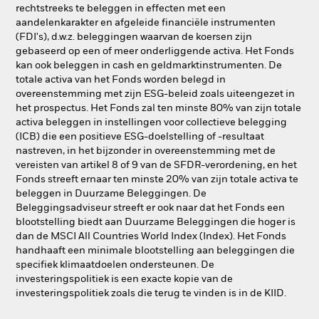
rechtstreeks te beleggen in effecten met een
aandelenkarakter en afgeleide financiële instrumenten
(FDI's), d.w.z. beleggingen waarvan de koersen zijn
gebaseerd op een of meer onderliggende activa. Het Fonds
kan ook beleggen in cash en geldmarktinstrumenten. De
totale activa van het Fonds worden belegd in
overeenstemming met zijn ESG-beleid zoals uiteengezet in
het prospectus. Het Fonds zal ten minste 80% van zijn totale
activa beleggen in instellingen voor collectieve belegging
(ICB) die een positieve ESG-doelstelling of -resultaat
nastreven, in het bijzonder in overeenstemming met de
vereisten van artikel 8 of 9 van de SFDR-verordening, en het
Fonds streeft ernaar ten minste 20% van zijn totale activa te
beleggen in Duurzame Beleggingen. De
Beleggingsadviseur streeft er ook naar dat het Fonds een
blootstelling biedt aan Duurzame Beleggingen die hoger is
dan de MSCI All Countries World Index (Index). Het Fonds
handhaaft een minimale blootstelling aan beleggingen die
specifiek klimaatdoelen ondersteunen. De
investeringspolitiek is een exacte kopie van de
investeringspolitiek zoals die terug te vinden is in de KIID.