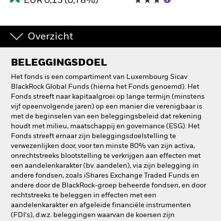
EUR 0,13 (0,78%)
Overzicht
BELEGGINGSDOEL
Het fonds is een compartiment van Luxembourg Sicav
BlackRock Global Funds (hierna het Fonds genoemd). Het
Fonds streeft naar kapitaalgroei op lange termijn (minstens
vijf opeenvolgende jaren) op een manier die verenigbaar is
met de beginselen van een beleggingsbeleid dat rekening
houdt met milieu, maatschappij en governance (ESG). Het
Fonds streeft ernaar zijn beleggingsdoelstelling te
verwezenlijken door, voor ten minste 80% van zijn activa,
onrechtstreeks blootstelling te verkrijgen aan effecten met
een aandelenkarakter (bv. aandelen), via zijn belegging in
andere fondsen, zoals iShares Exchange Traded Funds en
andere door de BlackRock-groep beheerde fondsen, en door
rechtstreeks te beleggen in effecten met een
aandelenkarakter en afgeleide financiële instrumenten
(FDI's), d.w.z. beleggingen waarvan de koersen zijn