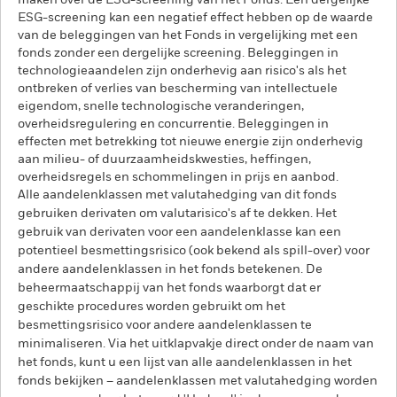
maken over de ESG-screening van het Fonds. Een dergelijke
ESG-screening kan een negatief effect hebben op de waarde
van de beleggingen van het Fonds in vergelijking met een
fonds zonder een dergelijke screening. Beleggingen in
technologieaandelen zijn onderhevig aan risico's als het
ontbreken of verlies van bescherming van intellectuele
eigendom, snelle technologische veranderingen,
overheidsregulering en concurrentie. Beleggingen in
effecten met betrekking tot nieuwe energie zijn onderhevig
aan milieu- of duurzaamheidskwesties, heffingen,
overheidsregels en schommelingen in prijs en aanbod.
Alle aandelenklassen met valutahedging van dit fonds
gebruiken derivaten om valutarisico's af te dekken. Het
gebruik van derivaten voor een aandelenklasse kan een
potentieel besmettingsrisico (ook bekend als spill-over) voor
andere aandelenklassen in het fonds betekenen. De
beheermaatschappij van het fonds waarborgt dat er
geschikte procedures worden gebruikt om het
besmettingsrisico voor andere aandelenklassen te
minimaliseren. Via het uitklapvakje direct onder de naam van
het fonds, kunt u een lijst van alle aandelenklassen in het
fonds bekijken – aandelenklassen met valutahedging worden