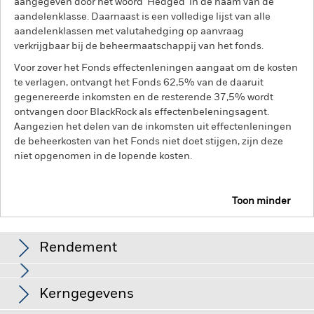
aangegeven door het woord 'Hedged' in de naam van de
aandelenklasse. Daarnaast is een volledige lijst van alle
aandelenklassen met valutahedging op aanvraag
verkrijgbaar bij de beheermaatschappij van het fonds.
Voor zover het Fonds effectenleningen aangaat om de kosten
te verlagen, ontvangt het Fonds 62,5% van de daaruit
gegenereerde inkomsten en de resterende 37,5% wordt
ontvangen door BlackRock als effectenbeleningsagent.
Aangezien het delen van de inkomsten uit effectenleningen
de beheerkosten van het Fonds niet doet stijgen, zijn deze
niet opgenomen in de lopende kosten.
Toon minder
BGF Multi-Theme Equity Fund
Rendement
Grafiek
Kerngegevens
Beleggingen in technologieaandelen zijn onderhevig aan
risico's als het ontbreken of verlies van bescherming van