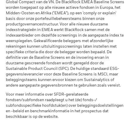
belegging kan stijgen of dalen als gevolg van
Global Compact van de VN. De BlackRock EMEA Baseline Screens
Publicatie van de netto-inventariswaarde:
MSCI Gewogen Gemiddelde
156,81
valutaschommelingen als uw belegging wordt gedaan in een
Koolstofintensiteit (ton CO2-
worden toegepast op alle nieuwe actieve fondsen in Europa, het
www.blackrock.com/be
, De Tijd,
www.fundinfo.com
. Gelieve
andere valuta dan die gebruikt in de berekening van de
eq/$ miljoen OMZET)
Midden-Oosten en Afrika ("EMEA"), op een 'comply or explain'
voor klachten over dit fonds contact op te nemen met
Betrokkenheid van
99,48%
per 17/jul/2026
prestaties in het verleden. Bron: Blackrock
basis door onze portefeuillebeheersteams binnen onze
BlackRock op het nummer 02 402 49 00, of een e-mail te
bedrijfsleven Dekking
productgovernancestructuur. Voor alle nieuwe duurzame
sturen naar belux@blackrock.com.
Voor uw veiligheid worden
MSCI ESG % Dekking
93,68
per 30/jun/2026
indexstrategieën in EMEA werkt BlackRock samen met de
telefoongesprekken doorgaans opgenomen.
U kunt ook
per 17/jul/2026
indexaanbieder om dezelfde screenings in de aangepaste index te
Percentage niet-gedekt
0,52%
contact opnemen met de Consumer Mediation Service. Meer
weerspiegelen. Gekwalificeerde beleggers met afzonderlijke
Fonds
MSCI ESG-kwaliteitsscore –
40,81
informatie vindt u op
http://www.ombudsfin.be
.
rekeningen kunnen uitsluitingsscreenings laten instellen met
Percentiel peer
per 30/jun/2026
specifieke criteria die door de belegger worden bepaald. De
per 17/jul/2026
definitie van de Baseline Screens en de invoering ervan in
De blootstellingen van BlackRock inzake betrokkenheid van
Fondsen in peergroup
5.521
duurzame gescreende fondsen wordt geregeld door de
het bedrijfsleven, zoals hierboven weergegeven voor
per 17/jul/2026
Sustainable Product Council (SPC). De huidige standaard ESG-
Ketelkool en Oliezand, worden berekend en gerapporteerd
gegevensleverancier voor deze Baseline Screens is MSCI, maar
MSCI Gewogen Gemiddelde
93,17
voor bedrijven die meer dan 5% van hun inkomsten
beleggingsteams kunnen ervoor kiezen om Sustainalytics of
Koolstofintensiteit % Dekking
genereren uit ketelkool of oliezand zoals bepaald door MSCI
andere aangepaste gegevensbronnen te gebruiken zoals vereist.
ESG Research. Voor de blootstelling van bedrijven die
per 17/jul/2026
Voor meer informatie over SFDR-gerelateerde
inkomsten genereren uit ketelkool of oliezand (met een
fondsen/subfondsen raadpleegt u het (de) fonds-/
inkomstendrempel van 0%), zoals bepaald door MSCI ESG
Alle data komen van MSCI ESG Fund Ratings per
subfondsspecifieke hoofdstuk(en) over beleggingsdoelstellingen
Research, geldt het volgende: voor ketelkool 0,44% en voor
17/jul/2026, op basis van posities per 31/mrt/2026. De
en -beleid en benchmarkinformatie in het prospectus dat
oliezand 0,03%.
duurzaamheidskenmerken van het fonds kunnen bijgevolg
beschikbaar is op de website.
van tijd tot tijd verschillen van de MSCI ESG Fund Ratings.
Maatstaven inzake de betrokkenheid van het bedrijfsleven
worden berekend door BlackRock met behulp van gegevens