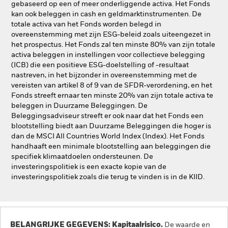
gebaseerd op een of meer onderliggende activa. Het Fonds
kan ook beleggen in cash en geldmarktinstrumenten. De
totale activa van het Fonds worden belegd in
overeenstemming met zijn ESG-beleid zoals uiteengezet in
het prospectus. Het Fonds zal ten minste 80% van zijn totale
activa beleggen in instellingen voor collectieve belegging
(ICB) die een positieve ESG-doelstelling of -resultaat
nastreven, in het bijzonder in overeenstemming met de
vereisten van artikel 8 of 9 van de SFDR-verordening, en het
Fonds streeft ernaar ten minste 20% van zijn totale activa te
beleggen in Duurzame Beleggingen. De
Beleggingsadviseur streeft er ook naar dat het Fonds een
blootstelling biedt aan Duurzame Beleggingen die hoger is
dan de MSCI All Countries World Index (Index). Het Fonds
handhaaft een minimale blootstelling aan beleggingen die
specifiek klimaatdoelen ondersteunen. De
investeringspolitiek is een exacte kopie van de
investeringspolitiek zoals die terug te vinden is in de KIID.
BELANGRIJKE GEGEVENS: Kapitaalrisico.
De waarde en