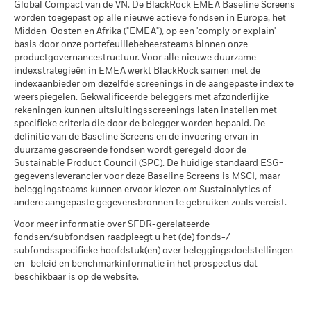
belegging kan stijgen of dalen als gevolg van
Global Compact van de VN. De BlackRock EMEA Baseline Screens
Publicatie van de netto-inventariswaarde:
MSCI Gewogen Gemiddelde
156,81
valutaschommelingen als uw belegging wordt gedaan in een
Koolstofintensiteit (ton CO2-
worden toegepast op alle nieuwe actieve fondsen in Europa, het
www.blackrock.com/be
, De Tijd,
www.fundinfo.com
. Gelieve
andere valuta dan die gebruikt in de berekening van de
eq/$ miljoen OMZET)
Midden-Oosten en Afrika ("EMEA"), op een 'comply or explain'
voor klachten over dit fonds contact op te nemen met
Betrokkenheid van
99,48%
per 17/jul/2026
prestaties in het verleden. Bron: Blackrock
basis door onze portefeuillebeheersteams binnen onze
BlackRock op het nummer 02 402 49 00, of een e-mail te
bedrijfsleven Dekking
productgovernancestructuur. Voor alle nieuwe duurzame
sturen naar belux@blackrock.com.
Voor uw veiligheid worden
MSCI ESG % Dekking
93,68
per 30/jun/2026
indexstrategieën in EMEA werkt BlackRock samen met de
telefoongesprekken doorgaans opgenomen.
U kunt ook
per 17/jul/2026
indexaanbieder om dezelfde screenings in de aangepaste index te
Percentage niet-gedekt
0,52%
contact opnemen met de Consumer Mediation Service. Meer
weerspiegelen. Gekwalificeerde beleggers met afzonderlijke
Fonds
MSCI ESG-kwaliteitsscore –
40,81
informatie vindt u op
http://www.ombudsfin.be
.
rekeningen kunnen uitsluitingsscreenings laten instellen met
Percentiel peer
per 30/jun/2026
specifieke criteria die door de belegger worden bepaald. De
per 17/jul/2026
definitie van de Baseline Screens en de invoering ervan in
De blootstellingen van BlackRock inzake betrokkenheid van
Fondsen in peergroup
5.521
duurzame gescreende fondsen wordt geregeld door de
het bedrijfsleven, zoals hierboven weergegeven voor
per 17/jul/2026
Sustainable Product Council (SPC). De huidige standaard ESG-
Ketelkool en Oliezand, worden berekend en gerapporteerd
gegevensleverancier voor deze Baseline Screens is MSCI, maar
MSCI Gewogen Gemiddelde
93,17
voor bedrijven die meer dan 5% van hun inkomsten
beleggingsteams kunnen ervoor kiezen om Sustainalytics of
Koolstofintensiteit % Dekking
genereren uit ketelkool of oliezand zoals bepaald door MSCI
andere aangepaste gegevensbronnen te gebruiken zoals vereist.
ESG Research. Voor de blootstelling van bedrijven die
per 17/jul/2026
Voor meer informatie over SFDR-gerelateerde
inkomsten genereren uit ketelkool of oliezand (met een
fondsen/subfondsen raadpleegt u het (de) fonds-/
inkomstendrempel van 0%), zoals bepaald door MSCI ESG
Alle data komen van MSCI ESG Fund Ratings per
subfondsspecifieke hoofdstuk(en) over beleggingsdoelstellingen
Research, geldt het volgende: voor ketelkool 0,44% en voor
17/jul/2026, op basis van posities per 31/mrt/2026. De
en -beleid en benchmarkinformatie in het prospectus dat
oliezand 0,03%.
duurzaamheidskenmerken van het fonds kunnen bijgevolg
beschikbaar is op de website.
van tijd tot tijd verschillen van de MSCI ESG Fund Ratings.
Maatstaven inzake de betrokkenheid van het bedrijfsleven
worden berekend door BlackRock met behulp van gegevens