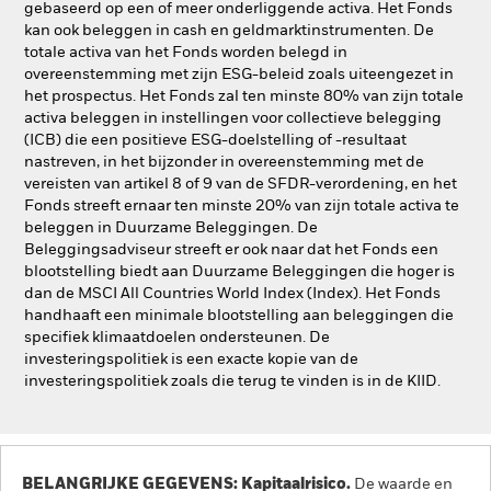
gebaseerd op een of meer onderliggende activa. Het Fonds
kan ook beleggen in cash en geldmarktinstrumenten. De
totale activa van het Fonds worden belegd in
overeenstemming met zijn ESG-beleid zoals uiteengezet in
het prospectus. Het Fonds zal ten minste 80% van zijn totale
activa beleggen in instellingen voor collectieve belegging
(ICB) die een positieve ESG-doelstelling of -resultaat
nastreven, in het bijzonder in overeenstemming met de
vereisten van artikel 8 of 9 van de SFDR-verordening, en het
Fonds streeft ernaar ten minste 20% van zijn totale activa te
beleggen in Duurzame Beleggingen. De
Beleggingsadviseur streeft er ook naar dat het Fonds een
blootstelling biedt aan Duurzame Beleggingen die hoger is
dan de MSCI All Countries World Index (Index). Het Fonds
handhaaft een minimale blootstelling aan beleggingen die
specifiek klimaatdoelen ondersteunen. De
investeringspolitiek is een exacte kopie van de
investeringspolitiek zoals die terug te vinden is in de KIID.
BELANGRIJKE GEGEVENS: Kapitaalrisico.
De waarde en