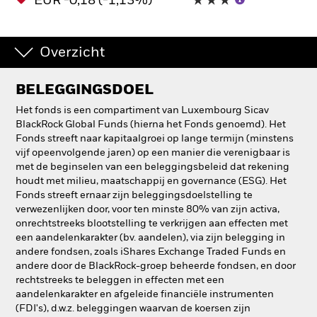
EUR -0,18 (-1,13%)
Overzicht
BELEGGINGSDOEL
Het fonds is een compartiment van Luxembourg Sicav
BlackRock Global Funds (hierna het Fonds genoemd). Het
Fonds streeft naar kapitaalgroei op lange termijn (minstens
vijf opeenvolgende jaren) op een manier die verenigbaar is
met de beginselen van een beleggingsbeleid dat rekening
houdt met milieu, maatschappij en governance (ESG). Het
Fonds streeft ernaar zijn beleggingsdoelstelling te
verwezenlijken door, voor ten minste 80% van zijn activa,
onrechtstreeks blootstelling te verkrijgen aan effecten met
een aandelenkarakter (bv. aandelen), via zijn belegging in
andere fondsen, zoals iShares Exchange Traded Funds en
andere door de BlackRock-groep beheerde fondsen, en door
rechtstreeks te beleggen in effecten met een
aandelenkarakter en afgeleide financiële instrumenten
(FDI's), d.w.z. beleggingen waarvan de koersen zijn