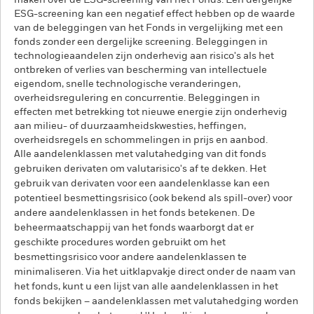
maken over de ESG-screening van het Fonds. Een dergelijke
ESG-screening kan een negatief effect hebben op de waarde
van de beleggingen van het Fonds in vergelijking met een
fonds zonder een dergelijke screening. Beleggingen in
technologieaandelen zijn onderhevig aan risico's als het
ontbreken of verlies van bescherming van intellectuele
eigendom, snelle technologische veranderingen,
overheidsregulering en concurrentie. Beleggingen in
effecten met betrekking tot nieuwe energie zijn onderhevig
aan milieu- of duurzaamheidskwesties, heffingen,
overheidsregels en schommelingen in prijs en aanbod.
Alle aandelenklassen met valutahedging van dit fonds
gebruiken derivaten om valutarisico's af te dekken. Het
gebruik van derivaten voor een aandelenklasse kan een
potentieel besmettingsrisico (ook bekend als spill-over) voor
andere aandelenklassen in het fonds betekenen. De
beheermaatschappij van het fonds waarborgt dat er
geschikte procedures worden gebruikt om het
besmettingsrisico voor andere aandelenklassen te
minimaliseren. Via het uitklapvakje direct onder de naam van
het fonds, kunt u een lijst van alle aandelenklassen in het
fonds bekijken – aandelenklassen met valutahedging worden