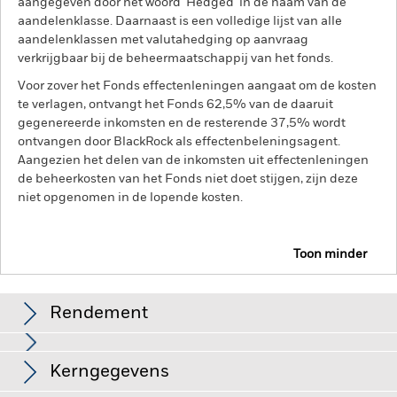
aangegeven door het woord 'Hedged' in de naam van de
aandelenklasse. Daarnaast is een volledige lijst van alle
aandelenklassen met valutahedging op aanvraag
verkrijgbaar bij de beheermaatschappij van het fonds.
Voor zover het Fonds effectenleningen aangaat om de kosten
te verlagen, ontvangt het Fonds 62,5% van de daaruit
gegenereerde inkomsten en de resterende 37,5% wordt
ontvangen door BlackRock als effectenbeleningsagent.
Aangezien het delen van de inkomsten uit effectenleningen
de beheerkosten van het Fonds niet doet stijgen, zijn deze
niet opgenomen in de lopende kosten.
Toon minder
BGF Multi-Theme Equity Fund
Rendement
Grafiek
Kerngegevens
Beleggingen in technologieaandelen zijn onderhevig aan
risico's als het ontbreken of verlies van bescherming van