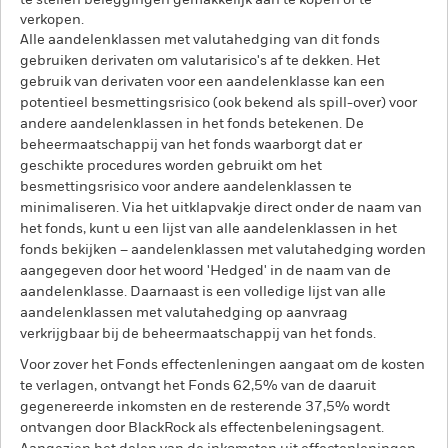
te stellen beleggingen gemakkelijk aan te kopen of te
verkopen.
Alle aandelenklassen met valutahedging van dit fonds
gebruiken derivaten om valutarisico's af te dekken. Het
gebruik van derivaten voor een aandelenklasse kan een
potentieel besmettingsrisico (ook bekend als spill-over) voor
andere aandelenklassen in het fonds betekenen. De
beheermaatschappij van het fonds waarborgt dat er
geschikte procedures worden gebruikt om het
besmettingsrisico voor andere aandelenklassen te
minimaliseren. Via het uitklapvakje direct onder de naam van
het fonds, kunt u een lijst van alle aandelenklassen in het
fonds bekijken – aandelenklassen met valutahedging worden
aangegeven door het woord 'Hedged' in de naam van de
aandelenklasse. Daarnaast is een volledige lijst van alle
aandelenklassen met valutahedging op aanvraag
verkrijgbaar bij de beheermaatschappij van het fonds.
Voor zover het Fonds effectenleningen aangaat om de kosten
te verlagen, ontvangt het Fonds 62,5% van de daaruit
gegenereerde inkomsten en de resterende 37,5% wordt
ontvangen door BlackRock als effectenbeleningsagent.