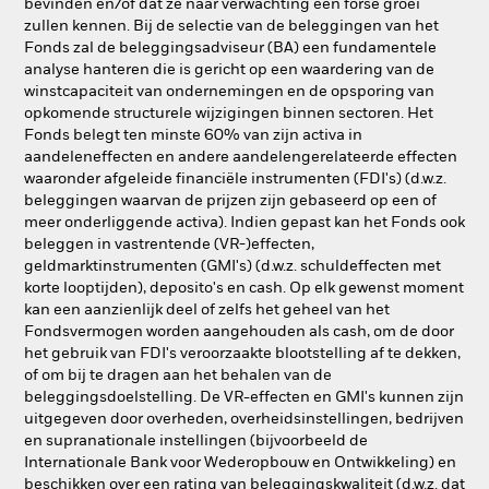
bevinden en/of dat ze naar verwachting een forse groei
zullen kennen. Bij de selectie van de beleggingen van het
Fonds zal de beleggingsadviseur (BA) een fundamentele
analyse hanteren die is gericht op een waardering van de
winstcapaciteit van ondernemingen en de opsporing van
opkomende structurele wijzigingen binnen sectoren. Het
Fonds belegt ten minste 60% van zijn activa in
aandeleneffecten en andere aandelengerelateerde effecten
waaronder afgeleide financiële instrumenten (FDI's) (d.w.z.
beleggingen waarvan de prijzen zijn gebaseerd op een of
meer onderliggende activa). Indien gepast kan het Fonds ook
beleggen in vastrentende (VR-)effecten,
geldmarktinstrumenten (GMI's) (d.w.z. schuldeffecten met
korte looptijden), deposito's en cash. Op elk gewenst moment
kan een aanzienlijk deel of zelfs het geheel van het
Fondsvermogen worden aangehouden als cash, om de door
het gebruik van FDI's veroorzaakte blootstelling af te dekken,
of om bij te dragen aan het behalen van de
beleggingsdoelstelling. De VR-effecten en GMI's kunnen zijn
uitgegeven door overheden, overheidsinstellingen, bedrijven
en supranationale instellingen (bijvoorbeeld de
Internationale Bank voor Wederopbouw en Ontwikkeling) en
beschikken over een rating van beleggingskwaliteit (d.w.z. dat