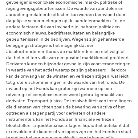
gevoeliger is voor lokale economische, markt-, politieke of
regelgevingsgebeurtenissen. De waarde van aandelen en
aandelengerelateerde effecten kan worden beïnvloed door
dagelijkse schommelingen op de aandelenmarkten. Tot de
andere factoren die van invloed zijn, behoren politiek en
economisch nieuws, bedrijfsresultaten en belangrijke
gebeurtenissen in de bedrijven. Wegens zijn gehanteerde
beleggingsstrategie is het mogelijk dat een
absoluutrendementfonds de markttendensen niet volgt of
dat het niet ten volle van een positief marktklimaat profiteert.
Derivaten kunnen bijzonder gevoelig zijn voor veranderingen
in waarde van het actief waarop ze zijn gebaseerd. Hierdoor
kan de omvang van de winsten en verliezen stijgen, wat leidt
tot grotere schommelingen in de waarde van het fonds. De
invloed op het Fonds kan groter zijn wanneer op een
uitvoerige of complexe manier wordt gebruikgemaakt van
derivaten. Tegenpartijrisico: De insolvabiliteit van instellingen
die diensten verrichten zoals de bewaring van activa of het
optreden als tegenpartij voor derivaten of andere
instrumenten, kan het Fonds aan financiële verliezen
blootstellen. Liquiditeitsrisico: lagere liquiditeit betekent dat
er onvoldoende kopers of verkopers zijn om het Fonds in staat