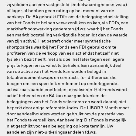
zij voldoen aan een vastgesteld kredietwaardigheidsniveau)
of lager, of hebben geen rating op het moment van de
aankoop. De BA gebruikt FDI's om de beleggingsdoelstelling
van het Fonds te helpen verwezenlijken en kan, via FDI's, een
markthefboomwerking genereren (d.w.z. waarbij het Fonds
een marktblootstelling verkrijgt die hoger ligt dan de waarde
van zijn activa). Het betreft onder meer synthetische
shortposities waarbij het Fonds een FDI gebruikt om te
profiteren van de verkoop van een actief dat het zelf niet
fysiek in bezit heeft, met als doel het later tegen een lagere
prijs te kopen en zo winst te behalen. Een aanzienlijk deel
van de activa van het Fonds kan worden belegd in
totaalrendementswaps en contracts-for-difference, die
beogen om een specifiek rendement op onderliggende
activa zoals aandeleneffecten te realiseren. Het Fonds wordt
actief beheerd en de BA kan naar goeddunken de
beleggingen van het Fonds selecteren en wordt daarbij niet
beperkt door enige referentie-index. De LIBOR 3 Month moet
door aandeelhouders worden gebruikt om de prestatie van
het Fonds te vergelijken. Aanbeveling: Dit Fonds is mogelijk
niet geschikt voor een belegging op korte termijn. Uw
aandelen zijn niet-uitkeringsaandelen (d.w.z.