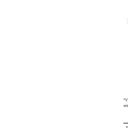
V
En
*V
we