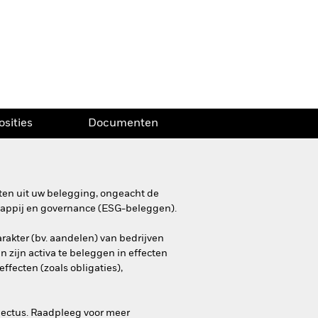
osities
Documenten
ten uit uw belegging, ongeacht de
happij en governance (ESG-beleggen).
akter (bv. aandelen) van bedrijven
n zijn activa te beleggen in effecten
fecten (zoals obligaties),
spectus. Raadpleeg voor meer