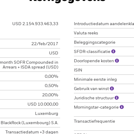
USD 2.154.933.463,33
Introductiedatum aandelenkl
Valuta reeks
Beleggingscategorie
22/feb/2017
SFDR-classificatie
USD
Doorlopende kosten
 month SOFR Compounded in
Arrears + ISDA spread (USD)
ISIN
0,00%
Minimale eerste inleg
0,50%
Gebruik van winst
20,00%
Juridische structuur
USD 10.000,00
Morningstar-categorie
Luxemburg
Transactiefrequentie
BlackRock (Luxembourg) S.A.
Transactiedatum +3 dagen