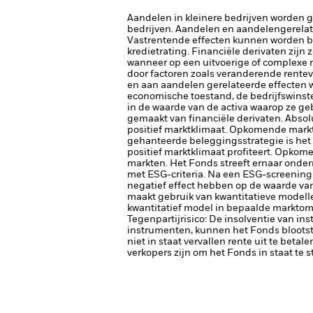
Aandelen in kleinere bedrijven worden 
bedrijven.
Aandelen en aandelengerelat
Vastrentende effecten kunnen worden beï
kredietrating. Financiële derivaten zijn
wanneer op een uitvoerige of complexe 
door factoren zoals veranderende rentev
en aan aandelen gerelateerde effecten 
economische toestand, de bedrijfswinste
in de waarde van de activa waarop ze ge
gemaakt van financiële derivaten.
Absol
positief marktklimaat. Opkomende markt
gehanteerde beleggingsstrategie is het 
positief marktklimaat profiteert. Opko
markten.
Het Fonds streeft ernaar onder
met ESG-criteria. Na een ESG-screening
negatief effect hebben op de waarde van
maakt gebruik van kwantitatieve modell
kwantitatief model in bepaalde marktom
Tegenpartijrisico: De insolventie van ins
instrumenten, kunnen het Fonds blootste
niet in staat vervallen rente uit te betale
verkopers zijn om het Fonds in staat te 