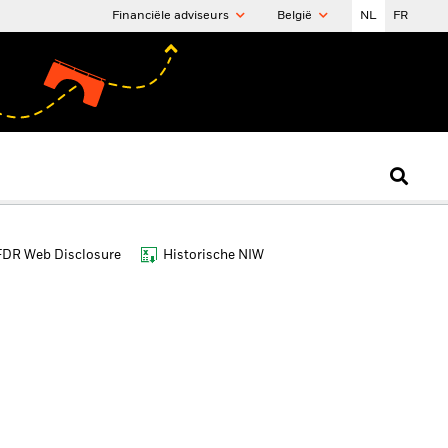
Financiële adviseurs
België
NL
FR
FDR Web Disclosure
Historische NIW