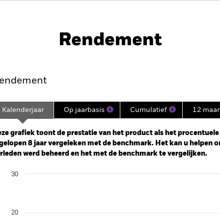
PRIIP KID
Prospectus
acific Equity Absolute
Historische NIW
Rendement
nt
Kerngegevens
Managers
P
endement
Kalenderjaar
Op jaarbasis
Cumulatief
12 maa
ge: 2017-01-01 00:00:00 to 2026-06-30 00:00:00.
e: -100 to 200.
ze grafiek toont de prestatie van het product als het procentuele v
gelopen 8 jaar vergeleken met de benchmark. Het kan u helpen o
rleden werd beheerd en het met de benchmark te vergelijken.
art
30
r chart with 2 data series.
e chart has 1 X axis displaying categories.
e chart has 1 Y axis displaying Values. Range: -10 to 30.
20