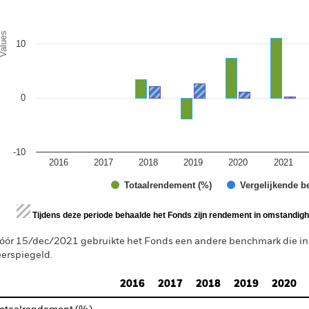
alues
10
0
-10
2016
2017
2018
2019
2020
2021
Totaalrendement (%)
Vergelijkende b
d of interactive chart.
Tijdens deze periode behaalde het Fonds zijn rendement in omstandighe
óór 15/dec/2021 gebruikte het Fonds een andere benchmark die i
erspiegeld.
2016
2017
2018
2019
2020