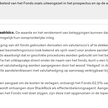
-beleid van het Fonds zoals uiteengezet in het prospectus en op de 
lrisico.
De waarde en het rendement van beleggingen kunnen dalen
ogelijk hun oorspronkelijke inleg.
ing van dit fonds gebruiken derivaten om valutarisico's af te dekke
el besmettingsrisico (ook bekend als spill-over) voor andere aande
s waarborgt dat er geschikte procedures worden gebruikt om het be
a het uitklapvakje direct onder de naam van het fonds, kunt u een li
met valutahedging worden aangegeven door het woord 'Hedged' in d
n alle aandelenklassen met valutahedging op aanvraag verkrijgbaar b
gen aangaat om de kosten te verlagen, ontvangt het Fonds 62,5% v
ordt ontvangen door BlackRock als effectenbeleningsagent. Aangez
n het Fonds niet doet stijgen, zijn deze niet opgenomen in de lope