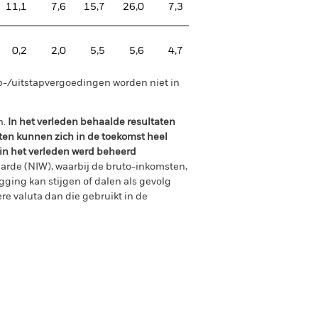
11,1
7,6
15,7
26,0
7,3
0,2
2,0
5,5
5,6
4,7
p-/uitstapvergoedingen worden niet in
n.
In het verleden behaalde resultaten
ten kunnen zich in de toekomst heel
 in het verleden werd beheerd
arde (NIW), waarbij de bruto-inkomsten,
ging kan stijgen of dalen als gevolg
e valuta dan die gebruikt in de