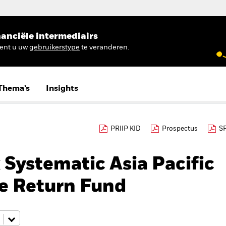
anciële intermediairs
ient u uw
gebruikerstype
te veranderen.
Thema’s
Insights
PRIIP KID
Prospectus
S
Systematic Asia Pacific
te Return Fund