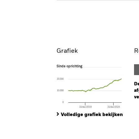
BSF BlackRock Systematic Asia P
Return Fund
Overzicht
Rendeme
Grafiek
R
Sinds oprichting
Sinds oprichting
Line chart with 114 data points.
The chart has 1 X axis displaying Time. Ran
20.000
The chart has 1 Y axis displaying values. Rang
De
af
10.000
ve
0
31/dec/2019
31/dec/2024
Ch
End of interactive chart.
Ba
Volledige grafiek bekijken
Th
Th