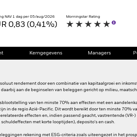
ng NAV 1 dag per 05/aug/2026
Morningstar Rating
R 0,83 (0,41%)
nt
Kerngegevens
Managers
P
absoluut rendement door een combinatie van kapitaalgroei en inkoms
daarbij aan de beginselen van beleggen gericht op milieu, maatsc
sblootstelling van ten minste 70% aan effecten met een aandelenkar
ijn in de regio Azië-Pacific. Dit wordt bereikt door ten minste 70% va
elateerde effecten en, indien passend geacht, vastrentende (VR-) ef
 schuldeffecten met korte looptijden), deposito's en cash.
beleggingen rekening met ESG-criteria zoals uiteengezet in het pro