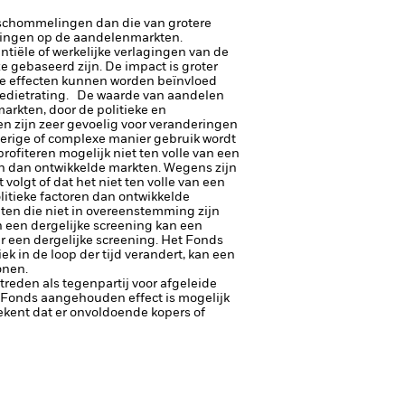
rsschommelingen dan die van grotere
lingen op de aandelenmarkten.
tiële of werkelijke verlagingen van de
e gebaseerd zijn. De impact is groter
e effecten kunnen worden beïnvloed
 kredietrating. De waarde van aandelen
rkten, door de politieke en
en zijn zeer gevoelig voor veranderingen
voerige of complexe manier gebruik wordt
fiteren mogelijk niet ten volle van een
en dan ontwikkelde markten.
Wegens zijn
lgt of dat het niet ten volle van een
itieke factoren dan ontwikkelde
iten die niet in overeenstemming zijn
 een dergelijke screening kan een
r een dergelijke screening.
Het Fonds
in de loop der tijd verandert, kan een
onen.
ptreden als tegenpartij voor afgeleide
et Fonds aangehouden effect is mogelijk
etekent dat er onvoldoende kopers of