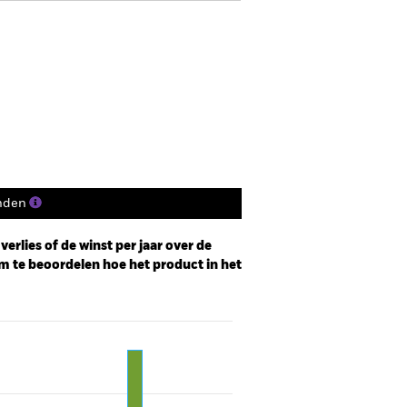
SFDR Web Disclosure
osities
Documenten
nden
erlies of de winst per jaar over de
m te beoordelen hoe het product in het