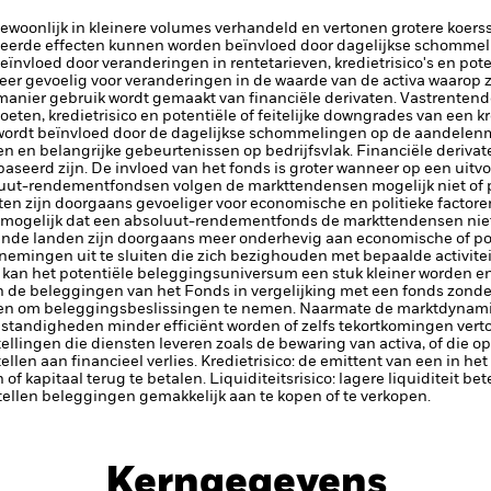
gewoonlijk in kleinere volumes verhandeld en vertonen grotere koe
eerde effecten kunnen worden beïnvloed door dagelijkse schomme
nvloed door veranderingen in rentetarieven, kredietrisico's en poten
 zeer gevoelig voor veranderingen in de waarde van de activa waarop z
manier gebruik wordt gemaakt van financiële derivaten.
Vastrentend
oeten, kredietrisico en potentiële of feitelijke downgrades van een
wordt beïnvloed door de dagelijkse schommelingen op de aandelenma
n en belangrijke gebeurtenissen op bedrijfsvlak. Financiële derivat
baseerd zijn. De invloed van het fonds is groter wanneer op een uit
uut-rendementfondsen volgen de markttendensen mogelijk niet of pro
en zijn doorgaans gevoeliger voor economische en politieke factor
mogelijk dat een absoluut-rendementfonds de markttendensen niet vo
mende landen zijn doorgaans meer onderhevig aan economische of pol
nemingen uit te sluiten die zich bezighouden met bepaalde activite
 kan het potentiële beleggingsuniversum een stuk kleiner worden en
 de beleggingen van het Fonds in vergelijking met een fonds zonde
en om beleggingsbeslissingen te nemen. Naarmate de marktdynamiek 
standigheden minder efficiënt worden of zelfs tekortkomingen vert
tellingen die diensten leveren zoals de bewaring van activa, of die o
llen aan financieel verlies.
Kredietrisico: de emittent van een in h
n of kapitaal terug te betalen.
Liquiditeitsrisico: lagere liquiditeit b
stellen beleggingen gemakkelijk aan te kopen of te verkopen.
Kerngegevens