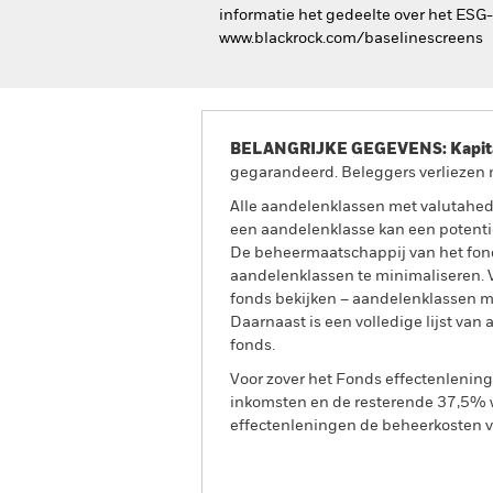
informatie het gedeelte over het ESG
www.blackrock.com/baselinescreens
BELANGRIJKE GEGEVENS: Kapitaa
gegarandeerd. Beleggers verliezen m
Alle aandelenklassen met valutahedg
een aandelenklasse kan een potentie
De beheermaatschappij van het fond
aandelenklassen te minimaliseren. Vi
fonds bekijken – aandelenklassen 
Daarnaast is een volledige lijst va
fonds.
Voor zover het Fonds effectenlenin
inkomsten en de resterende 37,5% w
effectenleningen de beheerkosten va