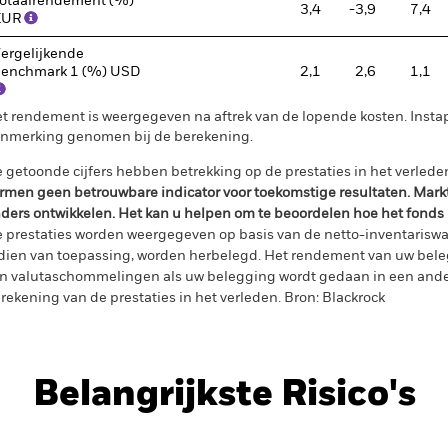
otaalrendement (%)
3,4
-3,9
7,4
EUR
ergelijkende
enchmark 1 (%) USD
2,1
2,6
1,1
t rendement is weergegeven na aftrek van de lopende kosten. Insta
nmerking genomen bij de berekening.
 getoonde cijfers hebben betrekking op de prestaties in het verlede
rmen geen betrouwbare indicator voor toekomstige resultaten. Mark
ders ontwikkelen. Het kan u helpen om te beoordelen hoe het fonds
 prestaties worden weergegeven op basis van de netto-inventariswa
dien van toepassing, worden herbelegd. Het rendement van uw beleg
n valutaschommelingen als uw belegging wordt gedaan in een ander
rekening van de prestaties in het verleden. Bron: Blackrock
Belangrijkste Risico's