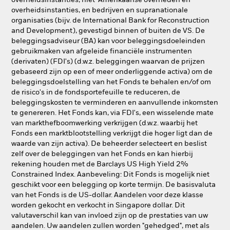
overheidsinstanties, niet-Amerikaanse overheden en
overheidsinstanties, en bedrijven en supranationale
organisaties (bijv. de International Bank for Reconstruction
and Development), gevestigd binnen of buiten de VS. De
beleggingsadviseur (BA) kan voor beleggingsdoeleinden
gebruikmaken van afgeleide financiële instrumenten
(derivaten) (FDI's) (d.w.z. beleggingen waarvan de prijzen
gebaseerd zijn op een of meer onderliggende activa) om de
beleggingsdoelstelling van het Fonds te behalen en/of om
de risico's in de fondsportefeuille te reduceren, de
beleggingskosten te verminderen en aanvullende inkomsten
te genereren. Het Fonds kan, via FDI's, een wisselende mate
van markthefboomwerking verkrijgen (d.w.z. waarbij het
Fonds een marktblootstelling verkrijgt die hoger ligt dan de
waarde van zijn activa). De beheerder selecteert en beslist
zelf over de beleggingen van het Fonds en kan hierbij
rekening houden met de Barclays US High Yield 2%
Constrained Index. Aanbeveling: Dit Fonds is mogelijk niet
geschikt voor een belegging op korte termijn. De basisvaluta
van het Fonds is de US-dollar. Aandelen voor deze klasse
worden gekocht en verkocht in Singapore dollar. Dit
valutaverschil kan van invloed zijn op de prestaties van uw
aandelen. Uw aandelen zullen worden "gehedged", met als