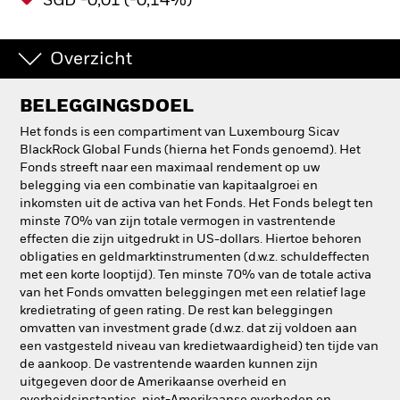
SGD -0,01 (-0,14%)
Overzicht
BELEGGINGSDOEL
Het fonds is een compartiment van Luxembourg Sicav
BlackRock Global Funds (hierna het Fonds genoemd). Het
Fonds streeft naar een maximaal rendement op uw
belegging via een combinatie van kapitaalgroei en
inkomsten uit de activa van het Fonds. Het Fonds belegt ten
minste 70% van zijn totale vermogen in vastrentende
effecten die zijn uitgedrukt in US-dollars. Hiertoe behoren
obligaties en geldmarktinstrumenten (d.w.z. schuldeffecten
met een korte looptijd). Ten minste 70% van de totale activa
van het Fonds omvatten beleggingen met een relatief lage
kredietrating of geen rating. De rest kan beleggingen
omvatten van investment grade (d.w.z. dat zij voldoen aan
een vastgesteld niveau van kredietwaardigheid) ten tijde van
de aankoop. De vastrentende waarden kunnen zijn
uitgegeven door de Amerikaanse overheid en