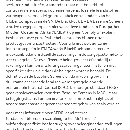
13,5
6,3
-4,3
13,5
4,8
(%) SGD
wederinkoopprijs van kapitalisatie- en distributieaandelen
extreme marktomstandigheden.
sectoren/industrieën, waaronder, maar niet beperkt tot
MSCI – Oliezand
0,00%
die meer dan 10% van hun activa beleggen in om het even
controversiële wapens, nucleaire wapens, fossiele brandstoffen,
per 30/jun/2026
Beperkende
welk type van schuldvorderingen, bedraagt 30%.
vuurwapens voor civiel gebruik, tabak en schenders van het
benchmark 1
17,1
7,5
-2,1
14,3
7,0
Global Compact van de VN. De BlackRock EMEA Baseline Screens
(%) USD
Publicatie van de netto-inventariswaarde:
worden toegepast op alle nieuwe actieve fondsen in Europa, het
www.blackrock.com/be
, De Tijd,
www.fundinfo.com
. Gelieve
Midden-Oosten en Afrika ("EMEA"), op een 'comply or explain'
Het rendement is weergegeven na aftrek van de lopende
Betrokkenheid van
41,48%
voor klachten over dit fonds contact op te nemen met
basis door onze portefeuillebeheersteams binnen onze
kosten. Instap-/uitstapvergoedingen worden niet in
bedrijfsleven Dekking
BlackRock op het nummer 02 402 49 00, of een e-mail te
productgovernancestructuur. Voor alle nieuwe duurzame
aanmerking genomen bij de berekening.
per 30/jun/2026
indexstrategieën in EMEA werkt BlackRock samen met de
sturen naar belux@blackrock.com.
Voor uw veiligheid worden
indexaanbieder om dezelfde screenings in de aangepaste index te
telefoongesprekken doorgaans opgenomen.
U kunt ook
Percentage niet-gedekt
58,81%
De getoonde cijfers hebben betrekking op de prestaties in het
weerspiegelen. Gekwalificeerde beleggers met afzonderlijke
contact opnemen met de Consumer Mediation Service. Meer
Fonds
verleden.
In het verleden behaalde resultaten vormen geen
rekeningen kunnen uitsluitingsscreenings laten instellen met
informatie vindt u op
per 30/jun/2026
http://www.ombudsfin.be
.
betrouwbare indicator voor toekomstige resultaten. Markten
specifieke criteria die door de belegger worden bepaald. De
kunnen zich in de toekomst heel anders ontwikkelen. Het kan
definitie van de Baseline Screens en de invoering ervan in
De blootstellingen van BlackRock inzake betrokkenheid van
u helpen om te beoordelen hoe het fonds in het verleden
duurzame gescreende fondsen wordt geregeld door de
het bedrijfsleven, zoals hierboven weergegeven voor
Sustainable Product Council (SPC). De huidige standaard ESG-
werd beheerd
Ketelkool en Oliezand, worden berekend en gerapporteerd
gegevensleverancier voor deze Baseline Screens is MSCI, maar
De prestaties worden weergegeven op basis van de netto-
voor bedrijven die meer dan 5% van hun inkomsten
beleggingsteams kunnen ervoor kiezen om Sustainalytics of
inventariswaarde (NIW), waarbij de bruto-inkomsten, indien
genereren uit ketelkool of oliezand zoals bepaald door MSCI
andere aangepaste gegevensbronnen te gebruiken zoals vereist.
van toepassing, worden herbelegd. Het rendement van uw
ESG Research. Voor de blootstelling van bedrijven die
belegging kan stijgen of dalen als gevolg van
Voor meer informatie over SFDR-gerelateerde
inkomsten genereren uit ketelkool of oliezand (met een
valutaschommelingen als uw belegging wordt gedaan in een
fondsen/subfondsen raadpleegt u het (de) fonds-/
inkomstendrempel van 0%), zoals bepaald door MSCI ESG
subfondsspecifieke hoofdstuk(en) over beleggingsdoelstellingen
andere valuta dan die gebruikt in de berekening van de
Research, geldt het volgende: voor ketelkool 0,00% en voor
en -beleid en benchmarkinformatie in het prospectus dat