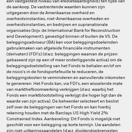
een vastgesteld niveau van kredietwaardigheid) ten tijde van
de aankoop. De vastrentende waarden kunnen zijn
uitgegeven door de Amerikaanse overheid en
overheidsinstanties, niet-Amerikaanse overheden en
overheidsinstanties, en bedrijven en supranationale
organisaties (bijv. de International Bank for Reconstruction
and Development), gevestigd binnen of buiten de VS. De
beleggingsadviseur (BA) kan voor beleggingsdoeleinden
gebruikmaken van afgeleide financiële instrumenten
(derivaten) (FDI's) (d.w.z. beleggingen waarvan de prijzen
gebaseerd zijn op een of meer onderliggende activa) om de
beleggingsdoelstelling van het Fonds te behalen en/of om
de risico's in de fondsportefeuille te reduceren, de
beleggingskosten te verminderen en aanvullende inkomsten
te genereren. Het Fonds kan, via FDI's, een wisselende mate
van markthefboomwerking verkrijgen (d.w.z. waarbij het
Fonds een marktblootstelling verkrijgt die hoger ligt dan de
waarde van zijn activa). De beheerder selecteert en beslist
zelf over de beleggingen van het Fonds en kan hierbij
rekening houden met de Barclays US High Yield 2%
Constrained Index. Aanbeveling: Dit Fonds is mogelijk niet
geschikt voor een belegging op korte termijn. Uw aandelen
zijn niet-uitkeringsaandelen (d.w.z. dividendopbrengsten