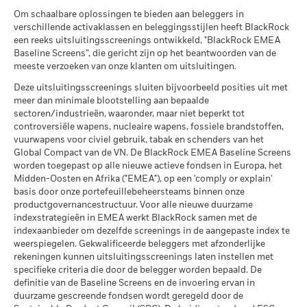
MSCI – Tabak
0,00%
(kapitalisatieaandelen) bedraagt 1,32% (max. EUR 4.000).
kunnen zich in de toekomst heel anders ontwikkelen. Het kan
Om schaalbare oplossingen te bieden aan beleggers in
per 30/jun/2026
Ontvangen dividenden van distributieaandelen zijn
Wat u kunt terugkrijgen na aftrek van kost
u helpen om te beoordelen hoe het fonds in het verleden
verschillende activaklassen en beleggingsstijlen heeft BlackRock
Gematigd
Gemiddeld rendement per jaar
onderworpen aan de Belgische roerende voorheffing van
MSCI – Overtreders van
0,00%
een reeks uitsluitingsscreenings ontwikkeld, "BlackRock EMEA
werd beheerd
Global Compact van de VN
30%. De Belgische roerende voorheffing die toegepast wordt
Baseline Screens”, die gericht zijn op het beantwoorden van de
Alle documenten
De prestaties worden weergegeven op basis van de netto-
per 30/jun/2026
Wat u kunt terugkrijgen na aftrek van kost
op de rente-inkomsten die inbegrepen zijn in de
meeste verzoeken van onze klanten om uitsluitingen.
Gunstig
inventariswaarde (NIW), waarbij de bruto-inkomsten, indien
Gemiddeld rendement per jaar
wederinkoopprijs van kapitalisatie- en distributieaandelen
MSCI – Ketelkool
0,00%
van toepassing, worden herbelegd. Het rendement van uw
Deze uitsluitingsscreenings sluiten bijvoorbeeld posities uit met
die meer dan 10% van hun activa beleggen in om het even
Het stressscenario laat zien wat u zou kunnen terugkrijgen in
per 30/jun/2026
belegging kan stijgen of dalen als gevolg van
meer dan minimale blootstelling aan bepaalde
welk type van schuldvorderingen, bedraagt 30%.
extreme marktomstandigheden.
valutaschommelingen als uw belegging wordt gedaan in een
sectoren/industrieën, waaronder, maar niet beperkt tot
MSCI – Oliezand
0,00%
controversiële wapens, nucleaire wapens, fossiele brandstoffen,
andere valuta dan die gebruikt in de berekening van de
per 30/jun/2026
Publicatie van de netto-inventariswaarde:
vuurwapens voor civiel gebruik, tabak en schenders van het
prestaties in het verleden. Bron: Blackrock
www.blackrock.com/be
, De Tijd,
www.fundinfo.com
. Gelieve
Global Compact van de VN. De BlackRock EMEA Baseline Screens
voor klachten over dit fonds contact op te nemen met
worden toegepast op alle nieuwe actieve fondsen in Europa, het
BlackRock op het nummer 02 402 49 00, of een e-mail te
Midden-Oosten en Afrika ("EMEA"), op een 'comply or explain'
sturen naar belux@blackrock.com.
Voor uw veiligheid worden
Betrokkenheid van
41,48%
basis door onze portefeuillebeheersteams binnen onze
bedrijfsleven Dekking
telefoongesprekken doorgaans opgenomen.
U kunt ook
productgovernancestructuur. Voor alle nieuwe duurzame
per 30/jun/2026
contact opnemen met de Consumer Mediation Service. Meer
indexstrategieën in EMEA werkt BlackRock samen met de
informatie vindt u op
http://www.ombudsfin.be
.
indexaanbieder om dezelfde screenings in de aangepaste index te
Percentage niet-gedekt
58,81%
weerspiegelen. Gekwalificeerde beleggers met afzonderlijke
Fonds
rekeningen kunnen uitsluitingsscreenings laten instellen met
per 30/jun/2026
specifieke criteria die door de belegger worden bepaald. De
definitie van de Baseline Screens en de invoering ervan in
De blootstellingen van BlackRock inzake betrokkenheid van
duurzame gescreende fondsen wordt geregeld door de
het bedrijfsleven, zoals hierboven weergegeven voor