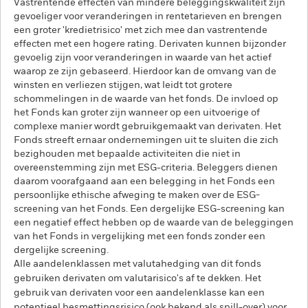
Vastrentende effecten van mindere beleggingskwaliteit zijn
gevoeliger voor veranderingen in rentetarieven en brengen
een groter 'kredietrisico' met zich mee dan vastrentende
effecten met een hogere rating. Derivaten kunnen bijzonder
gevoelig zijn voor veranderingen in waarde van het actief
waarop ze zijn gebaseerd. Hierdoor kan de omvang van de
winsten en verliezen stijgen, wat leidt tot grotere
schommelingen in de waarde van het fonds. De invloed op
het Fonds kan groter zijn wanneer op een uitvoerige of
complexe manier wordt gebruikgemaakt van derivaten. Het
Fonds streeft ernaar ondernemingen uit te sluiten die zich
bezighouden met bepaalde activiteiten die niet in
overeenstemming zijn met ESG-criteria. Beleggers dienen
daarom voorafgaand aan een belegging in het Fonds een
persoonlijke ethische afweging te maken over de ESG-
screening van het Fonds. Een dergelijke ESG-screening kan
een negatief effect hebben op de waarde van de beleggingen
van het Fonds in vergelijking met een fonds zonder een
dergelijke screening.
Alle aandelenklassen met valutahedging van dit fonds
gebruiken derivaten om valutarisico's af te dekken. Het
gebruik van derivaten voor een aandelenklasse kan een
potentieel besmettingsrisico (ook bekend als spill-over) voor