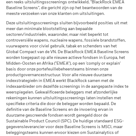
Gemiddeld rendement per jaar
onderworpen aan de Belgische roerende voorheffing van
MSCI – Overtreders van
0,00%
2016
2017
2018
2019
2020
20
een reeks uitsluitingsscreenings ontwikkeld, "BlackRock EMEA
Global Compact van de VN
30%. De Belgische roerende voorheffing die toegepast wordt
Baseline Screens”, die gericht zijn op het beantwoorden van de
Alle documenten
per 30/jun/2026
Wat u kunt terugkrijgen na aftrek van kost
op de rente-inkomsten die inbegrepen zijn in de
Totaalrendement
meeste verzoeken van onze klanten om uitsluitingen.
Gunstig
13,1
7,2
-3,4
14,2
5,8
Gemiddeld rendement per jaar
(%) USD
wederinkoopprijs van kapitalisatie- en distributieaandelen
MSCI – Ketelkool
0,00%
Deze uitsluitingsscreenings sluiten bijvoorbeeld posities uit met
die meer dan 10% van hun activa beleggen in om het even
Het stressscenario laat zien wat u zou kunnen terugkrijgen in
per 30/jun/2026
meer dan minimale blootstelling aan bepaalde
Beperkende
welk type van schuldvorderingen, bedraagt 30%.
extreme marktomstandigheden.
sectoren/industrieën, waaronder, maar niet beperkt tot
benchmark 1
17,1
7,5
-2,1
14,3
7,0
MSCI – Oliezand
0,00%
(%) USD
controversiële wapens, nucleaire wapens, fossiele brandstoffen,
per 30/jun/2026
Publicatie van de netto-inventariswaarde:
vuurwapens voor civiel gebruik, tabak en schenders van het
www.blackrock.com/be
, De Tijd,
www.fundinfo.com
. Gelieve
Global Compact van de VN. De BlackRock EMEA Baseline Screens
Het rendement is weergegeven na aftrek van de lopende
voor klachten over dit fonds contact op te nemen met
worden toegepast op alle nieuwe actieve fondsen in Europa, het
kosten. Instap-/uitstapvergoedingen worden niet in
BlackRock op het nummer 02 402 49 00, of een e-mail te
Midden-Oosten en Afrika ("EMEA"), op een 'comply or explain'
aanmerking genomen bij de berekening.
sturen naar belux@blackrock.com.
Voor uw veiligheid worden
Betrokkenheid van
41,48%
basis door onze portefeuillebeheersteams binnen onze
bedrijfsleven Dekking
telefoongesprekken doorgaans opgenomen.
U kunt ook
productgovernancestructuur. Voor alle nieuwe duurzame
De getoonde cijfers hebben betrekking op de prestaties in het
per 30/jun/2026
contact opnemen met de Consumer Mediation Service. Meer
indexstrategieën in EMEA werkt BlackRock samen met de
verleden.
In het verleden behaalde resultaten vormen geen
informatie vindt u op
http://www.ombudsfin.be
.
indexaanbieder om dezelfde screenings in de aangepaste index te
Percentage niet-gedekt
58,81%
betrouwbare indicator voor toekomstige resultaten. Markten
weerspiegelen. Gekwalificeerde beleggers met afzonderlijke
Fonds
kunnen zich in de toekomst heel anders ontwikkelen. Het kan
rekeningen kunnen uitsluitingsscreenings laten instellen met
per 30/jun/2026
u helpen om te beoordelen hoe het fonds in het verleden
specifieke criteria die door de belegger worden bepaald. De
werd beheerd
definitie van de Baseline Screens en de invoering ervan in
De blootstellingen van BlackRock inzake betrokkenheid van
De prestaties worden weergegeven op basis van de netto-
duurzame gescreende fondsen wordt geregeld door de
het bedrijfsleven, zoals hierboven weergegeven voor
inventariswaarde (NIW), waarbij de bruto-inkomsten, indien
Sustainable Product Council (SPC). De huidige standaard ESG-
Ketelkool en Oliezand, worden berekend en gerapporteerd
van toepassing, worden herbelegd. Het rendement van uw
gegevensleverancier voor deze Baseline Screens is MSCI, maar
voor bedrijven die meer dan 5% van hun inkomsten
beleggingsteams kunnen ervoor kiezen om Sustainalytics of
belegging kan stijgen of dalen als gevolg van