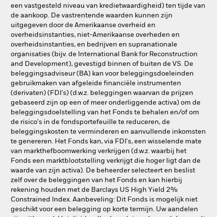
een vastgesteld niveau van kredietwaardigheid) ten tijde van
de aankoop. De vastrentende waarden kunnen zijn
uitgegeven door de Amerikaanse overheid en
overheidsinstanties, niet-Amerikaanse overheden en
overheidsinstanties, en bedrijven en supranationale
organisaties (bijv. de International Bank for Reconstruction
and Development), gevestigd binnen of buiten de VS. De
beleggingsadviseur (BA) kan voor beleggingsdoeleinden
gebruikmaken van afgeleide financiële instrumenten
(derivaten) (FDI's) (d.w.z. beleggingen waarvan de prijzen
gebaseerd zijn op een of meer onderliggende activa) om de
beleggingsdoelstelling van het Fonds te behalen en/of om
de risico's in de fondsportefeuille te reduceren, de
beleggingskosten te verminderen en aanvullende inkomsten
te genereren. Het Fonds kan, via FDI's, een wisselende mate
van markthefboomwerking verkrijgen (d.w.z. waarbij het
Fonds een marktblootstelling verkrijgt die hoger ligt dan de
waarde van zijn activa). De beheerder selecteert en beslist
zelf over de beleggingen van het Fonds en kan hierbij
rekening houden met de Barclays US High Yield 2%
Constrained Index. Aanbeveling: Dit Fonds is mogelijk niet
geschikt voor een belegging op korte termijn. Uw aandelen