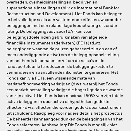
overheden, overheidsinstellingen, bedrijven en
supranationale instellingen (bijv. de International Bank for
Reconstruction and Development). Het Fonds kan beleggen
in het volledige scala aan vastrentende effecten, waaronder
beleggingen met een relatief lage kredietrating of zonder
rating. De beleggingsadviseur (BA) kan voor
beleggingsdoeleinden gebruikmaken van afgeleide
financiële instrumenten (derivaten) (FDI's) (d.w.z.
beleggingen waarvan de prijzen gebaseerd zijn op een of
meer onderliggende activa) om de beleggingsdoelstelling
van het Fonds te behalen en/of om de risico's in de
fondsportefeuille te reduceren, de beleggingskosten te
verminderen en aanvullende inkomsten te genereren. Het
Fonds kan, via FDI's, een wisselende mate van
markthefboomwerking verkrijgen (d.w.z. waarbij het Fonds
een marktblootstelling verkrijgt die hoger ligt dan de waarde
van zijn activa). Het Fonds kan maximaal 50% van zijn totale
activa beleggen in door activa of hypotheken gedekte
effecten (d.w.z. effecten die worden gedekt door kasstromen
uit schulden). Raadpleeg voor nadere details het prospectus.
De beheerder kannaar goeddunken de beleggingen van het
Fonds selecteren. Aanbeveling: Dit Fonds is mogelijk niet