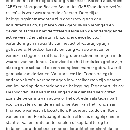
effecten met een hogere rating. Voor Asset Backed Securities
(ABS) en Mortgage Backed Securities (MBS) gelden dezelfde
risico’s als voor vastrentende effecten. Dergelijke
beleggingsinstrumenten zijn onderhevig aan een
liquiditeitsrisico, zij maken vaak gebruik van leningen en
geven misschien niet de totale waarde van de onderliggende
activa weer. Derivaten zijn bijzonder gevoelig voor
veranderingen in waarde van het actief waar zij op zijn
gebaseerd. Hierdoor kan de omvang van de winsten en
verliezen stijgen en dit leidt tot grotere schommelingen in de
waarde van het fonds. De invloed op het fonds kan groter zijn
als op grote schaal of op een complexe manier gebruik wordt
gemaakt van derivaten. Valutarisico: Het Fonds belegt in
andere valuta's. Veranderingen in wisselkoersen zijn daarom
van invloed op de waarde van de belegging. Tegenpartijrisico:
De insolvabiliteit van instellingen die diensten verrichten
zoals de bewaring van activa of het optreden als tegenpartij
voor derivaten of andere instrumenten, kan het Fonds aan
financiële verliezen blootstellen. Kredietrisico: de emittent
van een in het Fonds aangehouden effect is mogelijk niet in
staat vervallen rente uit te betalen of kapitaal terug te
betalen. Liquiditeitsrisico: lagere liquiditeit betekent dat er