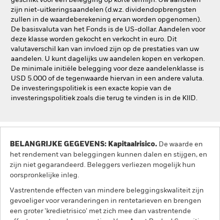
geschikt voor een belegging op korte termijn. Uw aandelen
zijn niet-uitkeringsaandelen (d.w.z. dividendopbrengsten
zullen in de waardeberekening ervan worden opgenomen).
De basisvaluta van het Fonds is de US-dollar. Aandelen voor
deze klasse worden gekocht en verkocht in euro. Dit
valutaverschil kan van invloed zijn op de prestaties van uw
aandelen. U kunt dagelijks uw aandelen kopen en verkopen.
De minimale initiële belegging voor deze aandelenklasse is
USD 5.000 of de tegenwaarde hiervan in een andere valuta.
De investeringspolitiek is een exacte kopie van de
investeringspolitiek zoals die terug te vinden is in de KIID.
BELANGRIJKE GEGEVENS: Kapitaalrisico.
De waarde en
het rendement van beleggingen kunnen dalen en stijgen, en
zijn niet gegarandeerd. Beleggers verliezen mogelijk hun
oorspronkelijke inleg.
Vastrentende effecten van mindere beleggingskwaliteit zijn
gevoeliger voor veranderingen in rentetarieven en brengen
een groter 'kredietrisico' met zich mee dan vastrentende