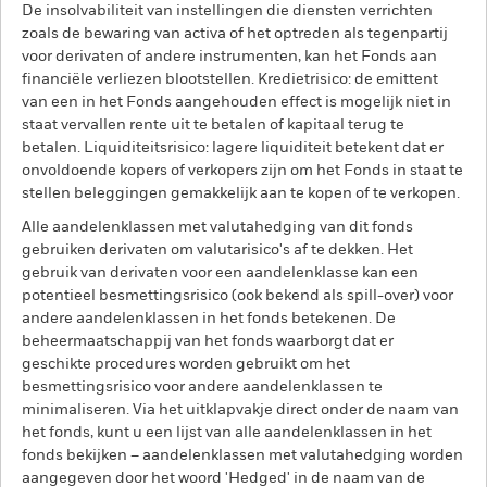
De insolvabiliteit van instellingen die diensten verrichten
zoals de bewaring van activa of het optreden als tegenpartij
voor derivaten of andere instrumenten, kan het Fonds aan
financiële verliezen blootstellen. Kredietrisico: de emittent
van een in het Fonds aangehouden effect is mogelijk niet in
staat vervallen rente uit te betalen of kapitaal terug te
betalen. Liquiditeitsrisico: lagere liquiditeit betekent dat er
onvoldoende kopers of verkopers zijn om het Fonds in staat te
stellen beleggingen gemakkelijk aan te kopen of te verkopen.
Alle aandelenklassen met valutahedging van dit fonds
gebruiken derivaten om valutarisico's af te dekken. Het
gebruik van derivaten voor een aandelenklasse kan een
potentieel besmettingsrisico (ook bekend als spill-over) voor
andere aandelenklassen in het fonds betekenen. De
beheermaatschappij van het fonds waarborgt dat er
geschikte procedures worden gebruikt om het
besmettingsrisico voor andere aandelenklassen te
minimaliseren. Via het uitklapvakje direct onder de naam van
het fonds, kunt u een lijst van alle aandelenklassen in het
fonds bekijken – aandelenklassen met valutahedging worden
aangegeven door het woord 'Hedged' in de naam van de