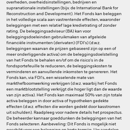
overheden, overheidsinstellingen, bedrijven en
supranationale instellingen (bijv. de International Bank for
Reconstruction and Development). Het Fonds kan beleggen
in het volledige scala aan vastrentende effecten, waaronder
beleggingen met een relatief lage kredietrating of zonder
rating. De beleggingsadviseur (BA) kan voor
beleggingsdoeleinden gebruikmaken van afgeleide
financiële instrumenten (derivaten) (FDI's) (d.w.z.
beleggingen waarvan de prijzen gebaseerd zijn op een of
meer onderliggende activa) om de beleggingsdoelstelling
van het Fonds te behalen en/of om de risico's in de
fondsportefeuille te reduceren, de beleggingskosten te
verminderen en aanvullende inkomsten te genereren. Het
Fonds kan, via FDI's, een wisselende mate van
markthefboomwerking verkrijgen (d.w.z. waarbij het Fonds
een marktblootstelling verkrijgt die hoger ligt dan de waarde
van zijn activa). Het Fonds kan maximaal 50% van zijn totale
activa beleggen in door activa of hypotheken gedekte
effecten (d.w.z. effecten die worden gedekt door kasstromen
uit schulden). Raadpleeg voor nadere details het prospectus.
De beheerder kannaar goeddunken de beleggingen van het
Fonds selecteren. Aanbeveling: Dit Fonds is mogelijk niet