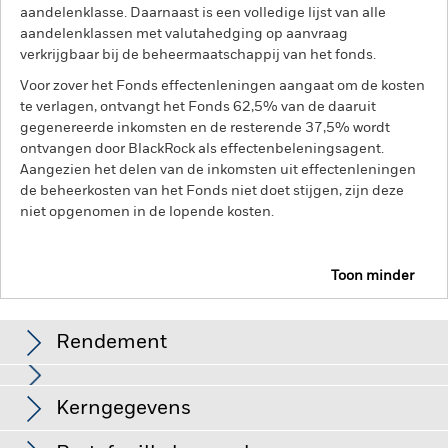
aandelenklasse. Daarnaast is een volledige lijst van alle
aandelenklassen met valutahedging op aanvraag
verkrijgbaar bij de beheermaatschappij van het fonds.
Voor zover het Fonds effectenleningen aangaat om de kosten
te verlagen, ontvangt het Fonds 62,5% van de daaruit
gegenereerde inkomsten en de resterende 37,5% wordt
ontvangen door BlackRock als effectenbeleningsagent.
Aangezien het delen van de inkomsten uit effectenleningen
de beheerkosten van het Fonds niet doet stijgen, zijn deze
niet opgenomen in de lopende kosten.
Toon minder
BGF Fixed Income Global Opportunities Fund
Rendement
Grafiek
Kerngegevens
Vastrentende effecten met een rating lager dan
beleggingskwaliteit zijn gevoeliger voor veranderingen in
rentetarieven en brengen een groter 'kredietrisico' met zich