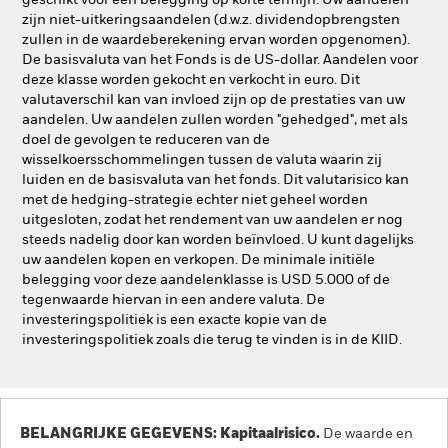
geschikt voor een belegging op korte termijn. Uw aandelen
zijn niet-uitkeringsaandelen (d.w.z. dividendopbrengsten
zullen in de waardeberekening ervan worden opgenomen).
De basisvaluta van het Fonds is de US-dollar. Aandelen voor
deze klasse worden gekocht en verkocht in euro. Dit
valutaverschil kan van invloed zijn op de prestaties van uw
aandelen. Uw aandelen zullen worden "gehedged", met als
doel de gevolgen te reduceren van de
wisselkoersschommelingen tussen de valuta waarin zij
luiden en de basisvaluta van het fonds. Dit valutarisico kan
met de hedging-strategie echter niet geheel worden
uitgesloten, zodat het rendement van uw aandelen er nog
steeds nadelig door kan worden beïnvloed. U kunt dagelijks
uw aandelen kopen en verkopen. De minimale initiële
belegging voor deze aandelenklasse is USD 5.000 of de
tegenwaarde hiervan in een andere valuta. De
investeringspolitiek is een exacte kopie van de
investeringspolitiek zoals die terug te vinden is in de KIID.
BELANGRIJKE GEGEVENS: Kapitaalrisico.
De waarde en