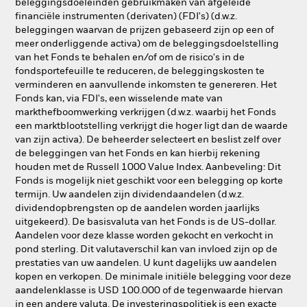
beleggingsdoeleinden gebruikmaken van afgeleide
financiële instrumenten (derivaten) (FDI's) (d.w.z.
beleggingen waarvan de prijzen gebaseerd zijn op een of
meer onderliggende activa) om de beleggingsdoelstelling
van het Fonds te behalen en/of om de risico's in de
fondsportefeuille te reduceren, de beleggingskosten te
verminderen en aanvullende inkomsten te genereren. Het
Fonds kan, via FDI's, een wisselende mate van
markthefboomwerking verkrijgen (d.w.z. waarbij het Fonds
een marktblootstelling verkrijgt die hoger ligt dan de waarde
van zijn activa). De beheerder selecteert en beslist zelf over
de beleggingen van het Fonds en kan hierbij rekening
houden met de Russell 1000 Value Index. Aanbeveling: Dit
Fonds is mogelijk niet geschikt voor een belegging op korte
termijn. Uw aandelen zijn dividendaandelen (d.w.z.
dividendopbrengsten op de aandelen worden jaarlijks
uitgekeerd). De basisvaluta van het Fonds is de US-dollar.
Aandelen voor deze klasse worden gekocht en verkocht in
pond sterling. Dit valutaverschil kan van invloed zijn op de
prestaties van uw aandelen. U kunt dagelijks uw aandelen
kopen en verkopen. De minimale initiële belegging voor deze
aandelenklasse is USD 100.000 of de tegenwaarde hiervan
in een andere valuta. De investeringspolitiek is een exacte