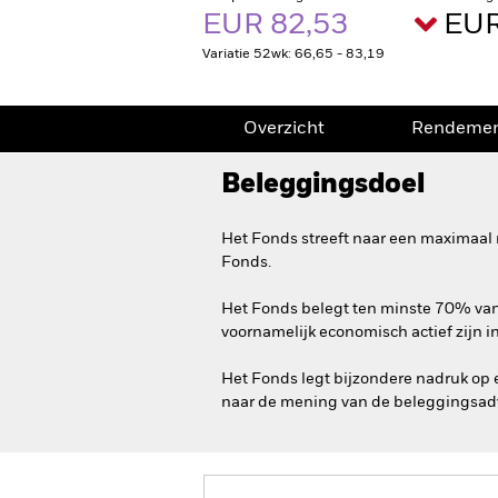
EUR 82,53
EUR
Variatie 52wk: 66,65 - 83,19
Overzicht
Rendeme
Beleggingsdoel
Het Fonds streeft naar een maximaal 
Fonds.
Het Fonds belegt ten minste 70% van z
voornamelijk economisch actief zijn i
Het Fonds legt bijzondere nadruk op 
naar de mening van de beleggingsadv