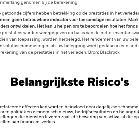
nmerking genomen bij de berekening.
 getoonde cijfers hebben betrekking op de prestaties in het verlede
rmen geen betrouwbare indicator voor toekomstige resultaten. Mark
ders ontwikkelen. Het kan u helpen om te beoordelen hoe het fonds
 prestaties worden weergegeven op basis van de netto-inventariswa
dien van toepassing, worden herbelegd. Het rendement van uw beleg
n valutaschommelingen als uw belegging wordt gedaan in een ander
rekening van de prestaties in het verleden. Bron: Blackrock
Belangrijkste Risico's
elateerde effecten kan worden beïnvloed door dagelijkse schomme
horen politiek en economisch nieuws, bedrijfsresultaten en belangrij
tellingen die diensten leveren zoals de bewaring van activa, of die o
llen aan financieel verlies.