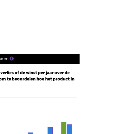
Prospectus
Historische NIW
osities
Documenten
nden
erlies of de winst per jaar over de
om te beoordelen hoe het product in