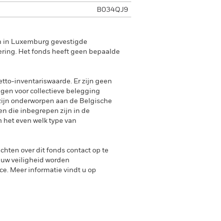
B034QJ9
en in Luxemburg gevestigde
ering. Het fonds heeft geen bepaalde
tto-inventariswaarde. Er zijn geen
ngen voor collectieve belegging
zijn onderworpen aan de Belgische
n die inbegrepen zijn in de
 het even welk type van
achten over dit fonds contact op te
 uw veiligheid worden
. Meer informatie vindt u op