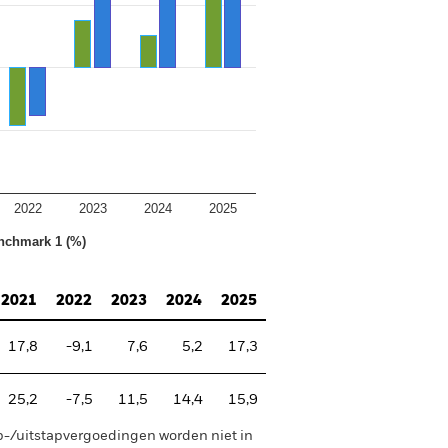
2022
2023
2024
2025
nchmark 1 (%)
2021
2022
2023
2024
2025
17,8
-9,1
7,6
5,2
17,3
25,2
-7,5
11,5
14,4
15,9
p-/uitstapvergoedingen worden niet in