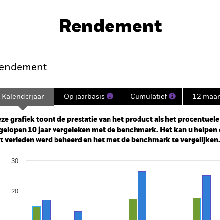
PRIIP KID
Rendement
nt
Kerngegevens
Managers
P
endement
Kalenderjaar
Op jaarbasis
Cumulatief
12 maa
ge: 2004-10-01 00:00:00 to 2026-07-31 00:00:00.
e: -160 to 320.
ze grafiek toont de prestatie van het product als het procentuele v
gelopen 10 jaar vergeleken met de benchmark. Het kan u helpen 
t verleden werd beheerd en het met de benchmark te vergelijken.
art
30
r chart with 2 data series.
e chart has 1 X axis displaying categories.
e chart has 1 Y axis displaying Values. Range: -20 to 30.
20