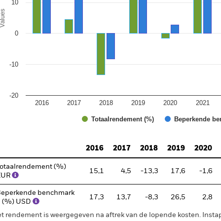
10
alues
0
-10
-20
2016
2017
2018
2019
2020
2021
Totaalrendement (%)
Beperkende be
d of interactive chart.
2016
2017
2018
2019
2020
otaalrendement (%)
15,1
4,5
-13,3
17,6
-1,6
EUR
eperkende benchmark
17,3
13,7
-8,3
26,5
2,8
1 (%) USD
t rendement is weergegeven na aftrek van de lopende kosten. Insta