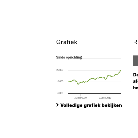
BGF US Basic Value Fund
Overzicht
Rendeme
Grafiek
R
Sinds oprichting
Sinds oprichting
Line chart with 88 data points.
The chart has 1 X axis displaying Time. Ran
26.000
The chart has 1 Y axis displaying values. Rang
De
af
10.000
he
-6.000
31/dec/2009
31/dec/2019
Ch
End of interactive chart.
Ba
Volledige grafiek bekijken
Th
Th