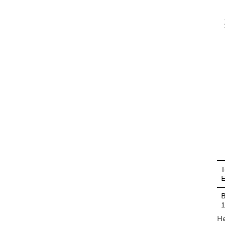
V
En
T
B
He