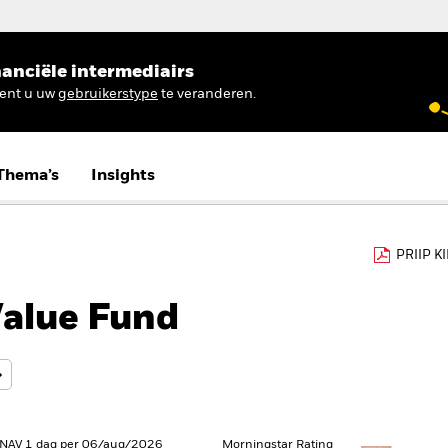
anciële intermediairs
ient u uw
gebruikerstype
te veranderen.
Thema’s
Insights
PRIIP K
Value Fund
 NAV 1 dag per 06/aug/2026
Morningstar Rating