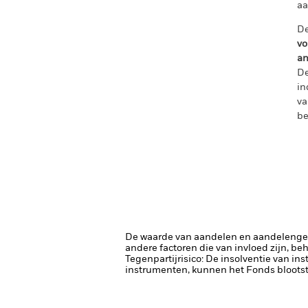
aa
De
vo
an
De
in
va
be
De waarde van aandelen en aandelenger
andere factoren die van invloed zijn, be
Tegenpartijrisico: De insolventie van ins
instrumenten, kunnen het Fonds blootste