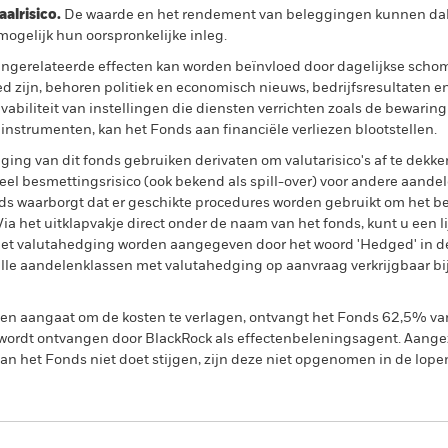
lrisico.
De waarde en het rendement van beleggingen kunnen dalen
ogelijk hun oorspronkelijke inleg.
ngerelateerde effecten kan worden beïnvloed door dagelijkse sch
ed zijn, behoren politiek en economisch nieuws, bedrijfsresultaten 
lvabiliteit van instellingen die diensten verrichten zoals de bewaring
 instrumenten, kan het Fonds aan financiële verliezen blootstellen.
ing van dit fonds gebruiken derivaten om valutarisico's af te dekke
el besmettingsrisico (ook bekend als spill-over) voor andere aande
s waarborgt dat er geschikte procedures worden gebruikt om het be
a het uitklapvakje direct onder de naam van het fonds, kunt u een li
met valutahedging worden aangegeven door het woord 'Hedged' in d
n alle aandelenklassen met valutahedging op aanvraag verkrijgbaar b
gen aangaat om de kosten te verlagen, ontvangt het Fonds 62,5% v
ordt ontvangen door BlackRock als effectenbeleningsagent. Aangez
n het Fonds niet doet stijgen, zijn deze niet opgenomen in de lope