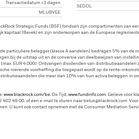
Transactiedatum +3 dagen
SEDOL
MLUBVEE
ackRock Strategic Funds (BSF) fondsen zijn compartimenten van e
k kapitaal (Bevek) en zijn onderworpen aan de Europese reglement
de particuliere belegger (klasse A aandelen) bedragen 5% van de ne
ngen bij de uitstap uit en de conversie van deelbewijzen van instelli
 (max. EUR 4.000). Ontvangen dividenden van distributieaandelen 
sche roerende voorheffing die toegepast wordt op de rente-inkomste
distributieaandelen die meer dan 10% van hun activa beleggen in om
e:
www.blackrock.com/be
, De Tijd,
www.fundinfo.com
. Gelieve voor kl
402 49 00, of een e-mail te sturen naar belux@blackrock.com.
Voor
men.
U kunt ook contact opnemen met de Consumer Mediation Service