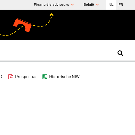
Financiële adviseurs
België
NL
FR
ID
Prospectus
Historische NIW