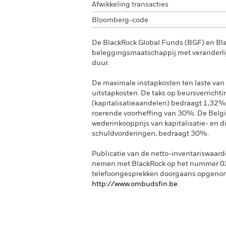
Afwikkeling transacties
Bloomberg-code
De BlackRock Global Funds (BGF) en Bl
beleggingsmaatschappij met veranderlij
duur.
De maximale instapkosten ten laste van 
uitstapkosten. De taks op beursverrichti
(kapitalisatieaandelen) bedraagt 1,32%
roerende voorheffing van 30%. De Belgi
wederinkoopprijs van kapitalisatie- en 
schuldvorderingen, bedraagt 30%.
Publicatie van de netto-inventariswaard
nemen met BlackRock op het nummer 02 
telefoongesprekken doorgaans opgeno
http://www.ombudsfin.be
.