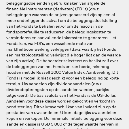
beleggingsdoeleinden gebruikmaken van afgeleide
financiële instrumenten (derivaten) (FDI's) (d.w.z.
beleggingen waarvan de prijzen gebaseerd zijn op een of
meer onderliggende activa) om de beleggingsdoelstelling
van het Fonds te behalen en/of om de risico's in de
fondsportefeuille te reduceren, de beleggingskosten te
verminderen en aanvullende inkomsten te genereren. Het
Fonds kan, via FDI's, een wisselende mate van
markthefboomwerking verkrijgen (d.w.z. waarbij het Fonds
een marktblootstelling verkrijgt die hoger ligt dan de waarde
van zijn activa). De beheerder selecteert en beslist zelf over
de beleggingen van het Fonds en kan hierbij rekening
houden met de Russell 1000 Value Index. Aanbeveling: Dit
Fonds is mogelijk niet geschikt voor een belegging op korte
termijn. Uw aandelen zijn dividendaandelen (d.w.z.
dividendopbrengsten op de aandelen worden jaarlijks
uitgekeerd). De basisvaluta van het Fonds is de US-dollar.
Aandelen voor deze klasse worden gekocht en verkocht in
pond sterling. Dit valutaverschil kan van invloed zijn op de
prestaties van uw aandelen. U kunt dagelijks uw aandelen
kopen en verkopen. De minimale initiële belegging voor deze
aandelenklasse is USD 5.000 of de tegenwaarde hiervan in