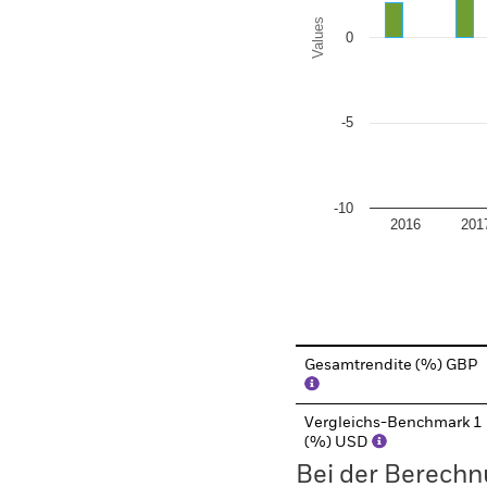
Values
0
-5
-10
2016
201
End of interactive chart.
Gesamtrendite (%) GBP
Vergleichs-Benchmark 1
(%) USD
Bei der Berechn