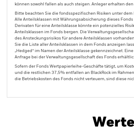
können sowohl fallen als auch steigen. Anleger erhalten den 
Bitte beachten Sie die fondsspezifischen Risiken unter dem
Alle Anteilsklassen mit Währungsabsicherung dieses Fonds 
Derivaten für eine Anteilsklasse könnte ein potenzielles Ris
Anteilsklassen im Fonds bergen. Die Verwaltungsgesellscha
des Ansteckungsrisikos für andere Anteilsklassen vorhand
Sie die Liste aller Anteilsklassen in dem Fonds anzeigen la
„Hedged“ im Namen der Anteilsklasse gekennzeichnet. Eine 
Anfrage bei der Verwaltungsgesellschaft des Fonds erhältlic
Sofern der Fonds Wertpapierleihe-Geschäfte tätigt, um Kost
und die restlichen 37,5% entfallen an BlackRock im Rahmen 
die Betriebskosten des Fonds nicht verteuern, sind diese ni
BGF Fixed Income Global Opportunities F
Werte
Überblick
Wertentwicklung
Eckda