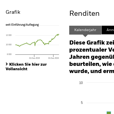
Grafik
Renditen
seit Einführung/Auflegung
seit Einführung/Auflegung
Line chart with 139 data points.
Kalenderjahr
Annu
The chart has 1 X axis displaying Time. Range: 2015-01-01 00:00:00 to
12 000
The chart has 1 Y axis displaying values. Range: -20 to 40.
Diese Grafik ze
10 000
prozentualer Ve
8 000
Jahren gegenüb
31.Dez.2019
31.Dez.2024
End of interactive chart.
beurteilen, wie
Klicken Sie hier zur
Vollansicht
wurde, und erm
Chart
10
Bar chart with 2 data series
The chart has 1 X axis disp
The chart has 1 Y axis disp
5