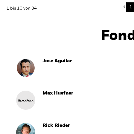
Pre
1
1 bis 10 von 84
Fon
Jose Aguilar
Max Huefner
Rick Rieder