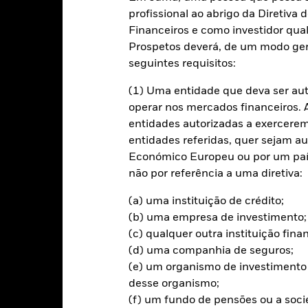
Caracteristicas da carteira
Gestores
profissional ao abrigo da Diretiv
Financeiros e como investidor qual
mento
Prospetos deverá, de um modo ger
seguintes requisitos:
imento acima da média sobre o investimento, bem como manter um au
(1) Uma entidade que deva ser au
completa de ativos em que um fundo OICVM pode investir, incluind
operar nos mercados financeiros. A 
lores mobiliários de rendimento fixo (como obrigações), fundos, numer
entidades autorizadas a exercerem 
e dívida com vencimento a curto prazo).
entidades referidas, quer sejam a
Económico Europeu ou por um país
classes de ativos e a medida em que o Fundo é investido nestas pode
não por referência a uma diretiva:
, ao critério do consultor de investimentos (CI). O CI poderá basea
Bloomberg Global Aggregate Bond Index USD Hedged (50%) (o "Índice
(a) uma instituição de crédito;
seja, o grau de desvio do Índice) do Fundo continua adequado dado o 
(b) uma empresa de investimento;
s, o CI não está vinculado aos componentes ou à ponderação do Índi
valores mobiliários não incluídos no Índice, de modo a tirar partido
(c) qualquer outra instituição fin
ações da carteira do Fundo se desviem de forma significativa do Índi
(d) uma companhia de seguros;
obal Aggregate Bond Index US Hedged) poderão ser citados em sep
(e) um organismo de investimento 
desse organismo;
(f) um fundo de pensões ou a soc