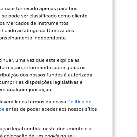
UCITS
ima é fornecido apenas para fins
USD Moderate Allocation
a se pode ser classificado como cliente
Base de determinação de preços
a dos Mercados de Instrumentos
diários e futuros
ificado ao abrigo da Diretiva dos
B87XH51
conselhamento independente.
tinuar, uma vez que esta explica as
 informação, informando sobre quais os
a
ribuição dos nossos fundos é autorizada.
umprir as disposições legislativas e
em qualquer jurisdição.
everá ler os termos da nossa
Política de
e
7,24
de
antes de poder aceder aos nossos sítios
18,26
mação legal contida neste documento e a
 à colocação de um
cookie
no seu