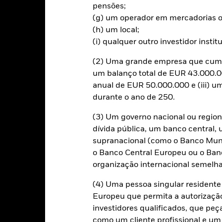
pensões;
(g) um operador em mercadorias o
m Risco.
O valor investido e seus rendimentos podem sofrer reduçõe
(h) um local;
ntante originalmente investido.
(i) qualquer outro investidor instit
bertura cambial utilizam derivados para a cobertura do risco cambia
(2) Uma grande empresa que cumpr
ar o risco de contágio (também designado por “spill-over”) a outras 
á os esforços necessários para garantir a aplicação de procedime
um balanço total de EUR 43.000.00
 de acções. Através da caixa de lista pendente imediatamente abaix
anual de EUR 50.000.000 e (iii) 
ões do fundo – as categorias de acções com cobertura cambial estão 
durante o ano de 250.
ções. Além disso, está disponível, mediante pedido dirigido à socie
acções com cobertura cambial.
(3) Um governo nacional ou region
dívida pública, um banco central, 
préstimos de valores mobiliários para reduzir os custos, o Fundo 
37,5% serão recebidos pela BlackRock enquanto agente de empréstim
supranacional (como o Banco Mund
stimos de valores mobiliários não aumenta os custos de gestão do Fun
o Banco Central Europeu ou o Ban
organização internacional semelha
(4) Uma pessoa singular residen
Europeu que permita a autorizaçã
investidores qualificados, que pe
PRIIP KID
Ficha Inf
ncome Fund
como um cliente profissional e um