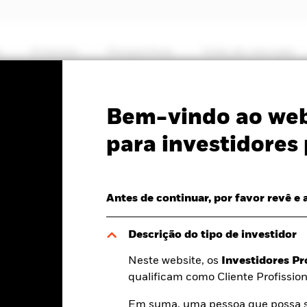
s
Produtos
Perspectivas
Visão de mercado
PRIIP KID
Ficha In
Bem-vindo ao web
lti-Asset Income Fund
para investidores 
Antes de continuar, por favor revê e 
a dia 07 ago. 2026
Descrição do tipo de investidor
,01 (0,11%)
Neste website, os
Investidores Pr
qualificam como Cliente Profission
Em suma, uma pessoa que possa se