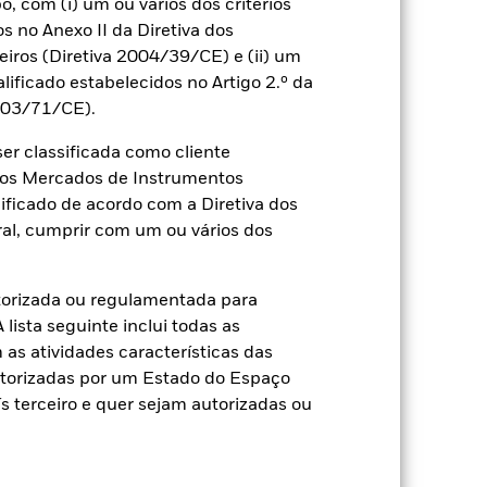
 com (i) um ou vários dos critérios
os no Anexo II da Diretiva dos
ros (Diretiva 2004/39/CE) e (ii) um
alificado estabelecidos no Artigo 2.º da
2003/71/CE).
r classificada como cliente
a dos Mercados de Instrumentos
2022
2023
2024
2025
ificado de acordo com a Diretiva dos
Restritivo 1 (%)
al, cumprir com um ou vários dos
2021
2022
2023
2024
2025
torizada ou regulamentada para
lista seguinte inclui todas as
5,7
-13,2
9,9
6,2
10,7
as atividades características das
utorizadas por um Estado do Espaço
9,8
-14,4
15,3
10,9
12,8
 terceiro e quer sejam autorizadas ou
argos de subscrição/resgate são
sempenho passado não é um indicador