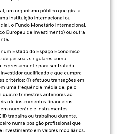
de um activo financeiro detido pelo
o vencimento.
Risco de liquidez: Menor
al, um organismo público que gira a
timentos de imediato.
uma instituição internacional ou
ial, o Fundo Monetário Internacional,
co Europeu de Investimento) ou outra
nte.
te num Estado do Espaço Económico
o de pessoas singulares como
22 jun. 2016
ça expressamente para ser tratada
USD
 investidor qualificado e que cumpra
Multi-ativos
s critérios: (i) efetuou transações em
com uma frequência média de, pelo
Outro
 quatro trimestres anteriores ao
1,78%
eira de instrumentos financeiros,
LU0784383803
s em numerário e instrumentos
iii) trabalha ou trabalhou durante,
USD 5 000,00
ceiro numa posição profissional que
Distribuição
 investimento em valores mobiliários.