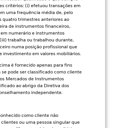
s critérios: (i) efetuou transações em
Títulos
Literatura
com uma frequência média de, pelo
 quatro trimestres anteriores ao
eira de instrumentos financeiros,
s em numerário e instrumentos
iii) trabalha ou trabalhou durante,
ual
ceiro numa posição profissional que
 investimento em valores mobiliários.
 de perda ou ganho por ano nos
ima é fornecido apenas para fins
aliar como o produto foi gerido no
a se pode ser classificado como cliente
a dos Mercados de Instrumentos
ificado ao abrigo da Diretiva dos
conselhamento independente.
onhecido como cliente não
e clientes ou uma pessoa singular que