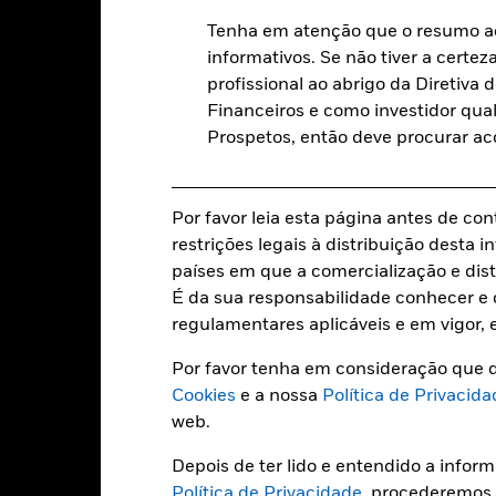
Estrutura regulatória
-
Tenha em atenção que o resumo ac
Categoria Morningstar
informativos. Se não tiver a certez
Frequência de contratação
Luxemburgo
profissional ao abrigo da Diretiv
Financeiros e como investidor qual
BlackRock (Luxembourg) S.A.
SEDOL
Prospetos, então deve procurar a
Data de transacção + 3 dias
BGMAA5G
Por favor leia esta página antes de con
restrições legais à distribuição desta
Caracteristicas da carteir
países em que a comercialização e dist
É da sua responsabilidade conhecer e c
regulamentares aplicáveis e em vigor, 
Por favor tenha em consideração que d
4097
Rendimento da distribuição d
dividendos a 12 meses
Cookies
e a nossa
Política de Privacida
a 31 jul. 2026
web.
6,46%
P/E ratio
Depois de ter lido e entendido a infor
a 30 jun. 2026
2,27
Política de Privacidade
, procederemos