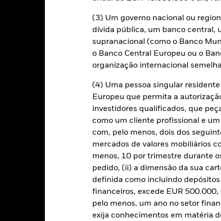
de expor o Fundo a perdas financeiras.
Risco de crédito: o emitente 
apital ou proceder ao reembolso do capital ao Fundo, no respectiv
(3) Um governo nacional ou region
res ou vendedores suficientes para o Fundo vender ou comprar inves
dívida pública, um banco central, 
supranacional (como o Banco Mund
Características Chave
o Banco Central Europeu ou o Ban
organização internacional semelha
(4) Uma pessoa singular residen
Europeu que permita a autorizaçã
USD 4 169 516 537
Data de Início
investidores qualificados, que pe
Moeda da categoria de acções
como um cliente profissional e um
Classe do activo
com, pelo menos, dois dos seguinte
28 jun. 2012
mercados de valores mobiliários 
Classificação SFDR
USD
menos, 10 por trimestre durante os
Encargos Totais Correntes
50% MSCIWLDNET / 50%
pedido, (ii) a dimensão da sua cart
LGAINXUSDH Index
ISIN
definida como incluindo depósito
5,00%
financeiros, excede EUR 500.000, (
Investimento mínimo inicial
1,50%
pelo menos, um ano no setor finan
Uso de renda
exija conhecimentos em matéria de
0,00%