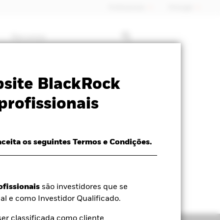
Profissionais
Portugal
Recursos
formativa
Prospecto
Download
site BlackRock
profissionais
aceita os seguintes Termos e Condições.
ofissionais
são investidores que se
al e como Investidor Qualificado.
r classificada como cliente