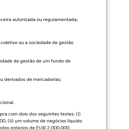
orma muito diferente no futuro. Pode
(VLA), com o rendimento bruto
anceira autorizada ou regulamentada;
aumentar ou diminuir em resultado de
o a utilizada no cálculo do
coletivo ou a sociedade de gestão
iedade de gestão de um fundo de
u derivados de mercadorias;
nificativo nos resultados dos títulos de
l de risco.
Risco de moeda: O Fundo
ios dos mercados de ações,
entos importantes da vida das empresas,
ucional.
eis às variações de valor do ativo
or do Fundo. O impacto no Fundo pode
 pode pagar dividendos ou cobrar
a com dois dos seguintes testes: (i)
icipações poderá sofrer uma redução e o
0, (ii) um volume de negócios líquido
de ativos ou a atuação como contraparte
undos próprios de EUR 2.000.000.