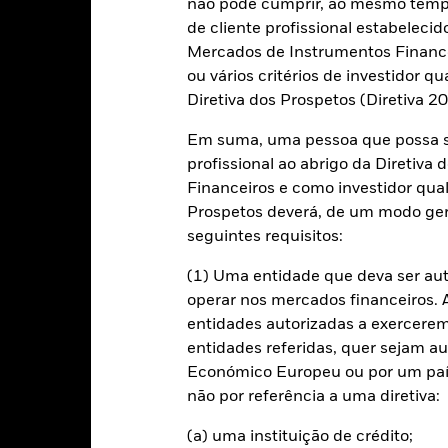
alues
0
não pode cumprir, ao mesmo tempo,
de cliente profissional estabelecid
Mercados de Instrumentos Financei
ou vários critérios de investidor qu
-10
Diretiva dos Prospetos (Diretiva 
Em suma, uma pessoa que possa se
-20
profissional ao abrigo da Diretiv
2016
2017
2018
2019
2020
2021
Financeiros e como investidor qual
Índice de Referência 
Retorno total (%)
Prospetos deverá, de um modo ger
seguintes requisitos:
d of interactive chart.
2016
2017
2018
2019
2020
(1) Uma entidade que deva ser au
operar nos mercados financeiros. A 
etorno total (%) USD
8,6
-4,9
13,3
5,7
entidades autorizadas a exercerem 
ndice de Referência
entidades referidas, quer sejam a
12,4
-3,4
17,8
11,5
estritivo 1 (%) USD
Económico Europeu ou por um país
sultados depois de deduzidos os encargos correntes. Quaisquer enc
não por referência a uma diretiva:
cluídos do cálculo.
(a) uma instituição de crédito;
 valores apresentados referem-se a desempenhos passados.
Um de