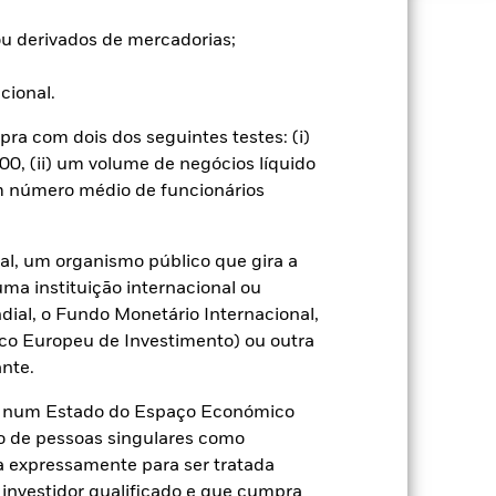
u derivados de mercadorias;
s ou aumentos e não são garantidos.
ucional.
l. A utilização de derivados para
a com dois dos seguintes testes: (i)
categorias de acções do fundo. A
ntos adequados quem minimizem o
0, (ii) um volume de negócios líquido
o do nome do fundo, pode ver uma
um número médio de funcionários
assinaladas com a expressão
dade gestora do fundo, uma lista
al, um organismo público que gira a
uma instituição internacional ou
receberá 62,5% das receitas
os de valores mobiliários. Uma vez
ial, o Fundo Monetário Internacional,
do, esta foi excluída dos custos
co Europeu de Investimento) ou outra
nte.
Mostrar Menos
te num Estado do Espaço Económico
o de pessoas singulares como
ça expressamente para ser tratada
ormativa
Prospecto
Download
 investidor qualificado e que cumpra