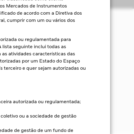
Títulos
Literatura
a dos Mercados de Instrumentos
ificado de acordo com a Diretiva dos
al, cumprir com um ou vários dos
mento do capital a longo prazo.
torizada ou regulamentada para
o valores mobiliários representativos
lista seguinte inclui todas as
ário, depósitos e instrumentos do
as atividades características das
utorizadas por um Estado do Espaço
 terceiro e quer sejam autorizadas ou
rão variar sem limites, consoante as
r-se numa referência composta que
") para efeitos de gestão do risco,
objetivo e política de investimento do
ce. O CI também pode usar o seu
 de oportunidades de investimento
anceira autorizada ou regulamentada;
ce. Os componentes do Índice (ou seja,
arado no material promocional
coletivo ou a sociedade de gestão
iedade de gestão de um fundo de