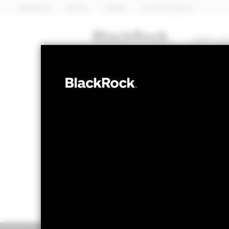
BlackRock
iShares
Aladdin
A nossa empresa
Sobre nó
MULTI-ATIVOS
BGF Global Mu
NAV a 07 ago. 2026
Variação do NAV 
USD 9,06
USD 0
52 semanas 8,69 - 9,25