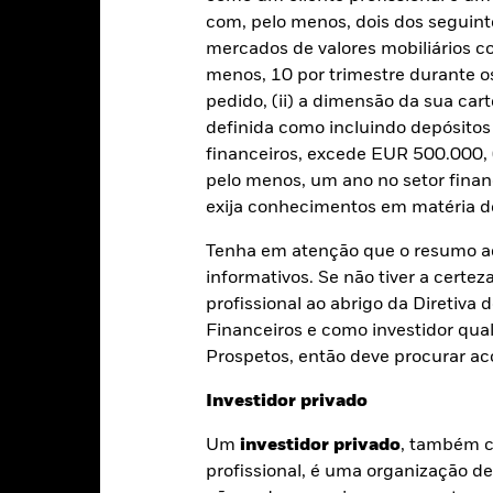
Rentabilidade
com, pelo menos, dois dos seguinte
Caracteristicas da carteira
Gestores
mercados de valores mobiliários 
menos, 10 por trimestre durante os
pedido, (ii) a dimensão da sua cart
entabilidade
definida como incluindo depósito
financeiros, excede EUR 500.000, (
Ano de calendário
Média anual
Acumulado
An
pelo menos, um ano no setor finan
exija conhecimentos em matéria de
ge: 2016-05-01 00:00:00 to 2026-07-31 00:00:00.
te gráfico mostra o desempenho do produto como a percentagem
: 0 to 60.
Tenha em atenção que o resumo ac
timos 9 anos face ao seu índice de referência. Pode ajudá-lo a av
ssado e a compará-lo com o seu índice de referência.
informativos. Se não tiver a certez
profissional ao abrigo da Diretiv
art
20
Financeiros e como investidor qual
r chart with 2 data series.
e chart has 1 X axis displaying categories.
Prospetos, então deve procurar a
e chart has 1 Y axis displaying Values. Range: -20 to 20.
Investidor privado
10
Um
investidor privado
, também c
profissional, é uma organização d