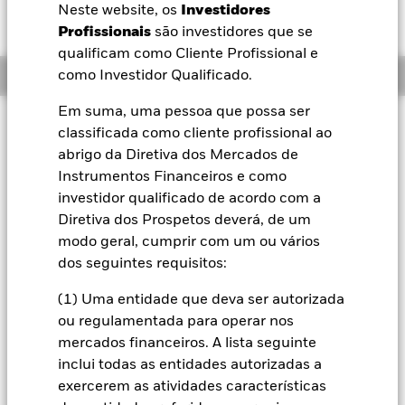
Neste website, os
Investidores
BlackRock
Profissionais
são investidores que se
qualificam como Cliente Profissional e
iShares
Resumo
como Investidor Qualificado.
Em suma, uma pessoa que possa ser
Aladdin
Filosofia de investimento
classificada como cliente profissional ao
O Fundo Global Multi-Asset Income segue uma política de
abrigo da Diretiva dos Mercados de
A nossa empresa
alocação de activos flexível que visa um rendimento acima da
Instrumentos Financeiros e como
média, sem sacrificar o crescimento do capital a longo prazo.
investidor qualificado de acordo com a
O Fundo investe globalmente em todo o espectro dos
Diretiva dos Prospetos deverá, de um
investimentos permitidos, incluindo acções, valores
mobiliários relacionados com acções, valores mobiliários
modo geral, cumprir com um ou vários
negociáveis de rendimento fixo (que podem incluir alguns
dos seguintes requisitos:
valores mobiliários negociáveis de rendimento fixo de alto
rendimento), unidades de organismos de investimento
(1) Uma entidade que deva ser autorizada
colectivo, dinheiro, depósitos e instrumentos do mercado
ou regulamentada para operar nos
monetário. O Fundo utiliza derivativos para uma gestão de
mercados financeiros. A lista seguinte
carteira eficiente, incluindo a geração de rendimento
inclui todas as entidades autorizadas a
adicional para o Fundo. Este Fundo distribui o rendimento
bruto, sem deduzir as despesas. A exposição da moeda é
exercerem as atividades características
gerida de uma forma flexível.