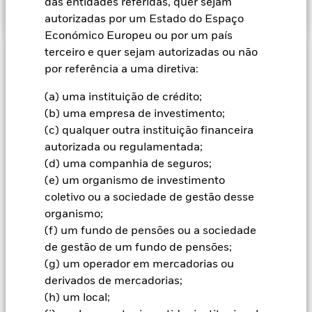
das entidades referidas, quer sejam
autorizadas por um Estado do Espaço
Económico Europeu ou por um país
terceiro e quer sejam autorizadas ou não
Informação Importante: Capital em Risco.
O valor investido
por referência a uma diretiva:
e seus rendimentos podem sofrer reduções ou aumentos e
não são garantidos. Investidores podem não reaver o
(a) uma instituição de crédito;
montante originalmente investido.
(b) uma empresa de investimento;
Todas as categorias de acções com cobertura cambial utilizam
(c) qualquer outra instituição financeira
derivados para a cobertura do risco cambial. A utilização de
autorizada ou regulamentada;
derivados para uma categoria de acções pode implicar o risco
(d) uma companhia de seguros;
de contágio (também designado por “spill-over”) a outras
(e) um organismo de investimento
categorias de acções do fundo. A sociedade gestora do fundo
coletivo ou a sociedade de gestão desse
envidará os esforços necessários para garantir a aplicação de
organismo;
procedimentos adequados quem minimizem o risco de
(f) um fundo de pensões ou a sociedade
contágio a outra categoria de acções. Através da caixa de lista
pendente imediatamente abaixo do nome do fundo, pode ver
de gestão de um fundo de pensões;
uma lista de todas as categorias de acções do fundo – as
(g) um operador em mercadorias ou
categorias de acções com cobertura cambial estão
derivados de mercadorias;
assinaladas com a expressão “Hedged” no nome da categoria
(h) um local;
de acções. Além disso, está disponível, mediante pedido