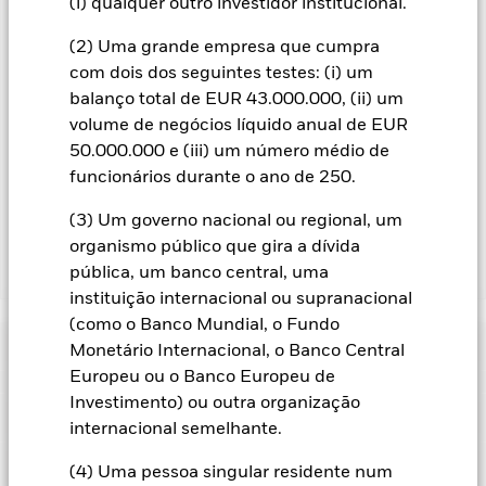
(i) qualquer outro investidor institucional.
dirigido à sociedade gestora do fundo, uma lista completa de
todas as categorias de acções com cobertura cambial.
(2) Uma grande empresa que cumpra
Na medida em que o Fundo efetua empréstimos de valores
com dois dos seguintes testes: (i) um
mobiliários para reduzir os custos, o Fundo receberá 62,5%
balanço total de EUR 43.000.000, (ii) um
das receitas associadas geradas e os restantes 37,5% serão
volume de negócios líquido anual de EUR
recebidos pela BlackRock enquanto agente de empréstimos
50.000.000 e (iii) um número médio de
de valores mobiliários. Uma vez que a partilha de receitas de
funcionários durante o ano de 250.
empréstimos de valores mobiliários não aumenta os custos
de gestão do Fundo, esta foi excluída dos custos correntes.
(3) Um governo nacional ou regional, um
organismo público que gira a dívida
pública, um banco central, uma
Mostrar Menos
instituição internacional ou supranacional
BGF Global Multi-Asset Income Fund
(como o Banco Mundial, o Fundo
Rentabilidade
Monetário Internacional, o Banco Central
Europeu ou o Banco Europeu de
Crescimento hipotético de 10.000
Investimento) ou outra organização
Características Chave
O risco de crédito, as alterações das taxas de juro e/ou os
internacional semelhante.
incumprimentos de emitentes terão um impacto significativo
nos resultados dos títulos de rendimento fixo. As revisões em
Ver gráfico completo
Caracteristicas da carteira
(4) Uma pessoa singular residente num
baixa das notações de crédito, potenciais ou efetivas, podem
Valor líquido de inventário do
USD 4 183 294 641