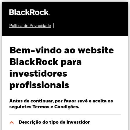
Política de Privacidade
Sobre nós
MULTI-ATIVOS
BGF Global Multi-
Produtos
Bem-vindo ao website
Asset Income Fund
Perspectivas
BlackRock para
investidores
Visão de mercado
profissionais
Recursos
Antes de continuar, por favor revê e aceita os
Profissionais
NAV a 05 ago. 2026
Variação do NAV a dia 05 ago. 2026
seguintes Termos e Condições.
EUR 6,90
EUR 0,03 (0,44%)
52 semanas 6,49 - 6,95
Portugal
Descrição do tipo de investidor
Change location