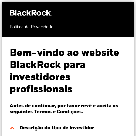
Política de Privacidade
Sobre nós
OBRIGAÇÕES
BGF Euro Corporate
Produtos
Bem-vindo ao website
Bond Fund
Perspectivas
BlackRock para
investidores
Visão de mercado
profissionais
Recursos
Antes de continuar, por favor revê e aceita os
Profissionais
NAV a 07 ago. 2026
seguintes Termos e Condições.
EUR 17,46
52 semanas 17,12 - 17,61
Portugal
Descrição do tipo de investidor
Change location
Variação do NAV a dia 07 ago. 2026
Rating Morningstar