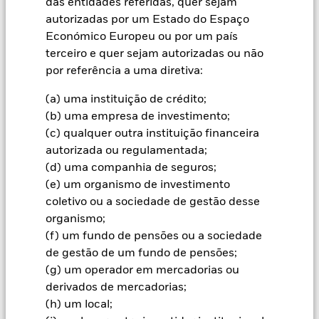
das entidades referidas, quer sejam
não são garantidos. Investidores podem não reaver o
autorizadas por um Estado do Espaço
montante originalmente investido.
Económico Europeu ou por um país
O risco de crédito, as alterações das taxas de juro e/ou os
terceiro e quer sejam autorizadas ou não
incumprimentos de emitentes terão um impacto significativo
por referência a uma diretiva:
nos resultados dos títulos de rendimento fixo. As revisões em
baixa das notações de crédito, potenciais ou efetivas, podem
(a) uma instituição de crédito;
aumentar o nível de risco. Os derivados poderão ser
(b) uma empresa de investimento;
altamente sensíveis às variações de valor do ativo subjacente
(c) qualquer outra instituição financeira
e podem potenciar as perdas e os ganhos, o que se traduz em
variações mais acentuadas do valor do Fundo. O impacto no
autorizada ou regulamentada;
Fundo pode ser superior sempre que os derivados sejam
(d) uma companhia de seguros;
utilizados de forma alargada ou complexa. O Fundo procura
(e) um organismo de investimento
excluir as empresas que exercem certas atividades
coletivo ou a sociedade de gestão desse
incompatíveis com os critérios ESG. Por conseguinte, os
organismo;
investidores devem efetuar uma avaliação ética pessoal da
análise ESG do Fundo antes de investirem no Fundo. Essa
(f) um fundo de pensões ou a sociedade
análise ESG pode ter um impacto negativo no valor dos
de gestão de um fundo de pensões;
investimentos do Fundo em comparação com um fundo que
(g) um operador em mercadorias ou
não esteja sujeito a essa mesma análise.
derivados de mercadorias;
Todas as categorias de acções com cobertura cambial utilizam
(h) um local;
derivados para a cobertura do risco cambial. A utilização de