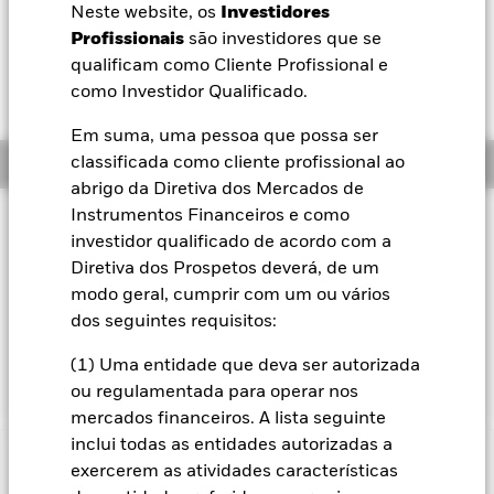
EUR 0,00 (0,00%)
Neste website, os
Investidores
BlackRock
Profissionais
são investidores que se
qualificam como Cliente Profissional e
iShares
como Investidor Qualificado.
Em suma, uma pessoa que possa ser
Aladdin
Resumo
classificada como cliente profissional ao
abrigo da Diretiva dos Mercados de
A nossa empresa
Instrumentos Financeiros e como
Filosofia de investimento
investidor qualificado de acordo com a
O Fundo Euro Corporate Bond visa maximizar a
Diretiva dos Prospetos deverá, de um
rentabilidade total. O Fundo investe pelo menos 70% do
modo geral, cumprir com um ou vários
total dos seus activos em valores mobiliários negociáveis de
rendimento fixo classificados como investimento expressos
dos seguintes requisitos:
em euros. A exposição da moeda é gerida de uma forma
flexível.
(1) Uma entidade que deva ser autorizada
ou regulamentada para operar nos
mercados financeiros. A lista seguinte
inclui todas as entidades autorizadas a
Informação Importante: Capital em Risco.
O valor investido
exercerem as atividades características
e seus rendimentos podem sofrer reduções ou aumentos e