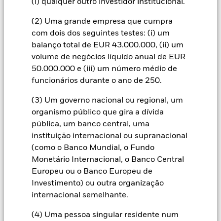
(i) qualquer outro investidor institucional.
derivados para uma categoria de acções pode implicar o risco
de contágio (também designado por “spill-over”) a outras
(2) Uma grande empresa que cumpra
categorias de acções do fundo. A sociedade gestora do fundo
com dois dos seguintes testes: (i) um
envidará os esforços necessários para garantir a aplicação de
procedimentos adequados quem minimizem o risco de
balanço total de EUR 43.000.000, (ii) um
contágio a outra categoria de acções. Através da caixa de lista
volume de negócios líquido anual de EUR
pendente imediatamente abaixo do nome do fundo, pode ver
50.000.000 e (iii) um número médio de
uma lista de todas as categorias de acções do fundo – as
funcionários durante o ano de 250.
categorias de acções com cobertura cambial estão
assinaladas com a expressão “Hedged” no nome da categoria
(3) Um governo nacional ou regional, um
de acções. Além disso, está disponível, mediante pedido
organismo público que gira a dívida
dirigido à sociedade gestora do fundo, uma lista completa de
pública, um banco central, uma
todas as categorias de acções com cobertura cambial.
instituição internacional ou supranacional
Na medida em que o Fundo efetua empréstimos de valores
(como o Banco Mundial, o Fundo
mobiliários para reduzir os custos, o Fundo receberá 62,5%
Monetário Internacional, o Banco Central
das receitas associadas geradas e os restantes 37,5% serão
Europeu ou o Banco Europeu de
recebidos pela BlackRock enquanto agente de empréstimos
Investimento) ou outra organização
de valores mobiliários. Uma vez que a partilha de receitas de
empréstimos de valores mobiliários não aumenta os custos
internacional semelhante.
de gestão do Fundo, esta foi excluída dos custos correntes.
(4) Uma pessoa singular residente num