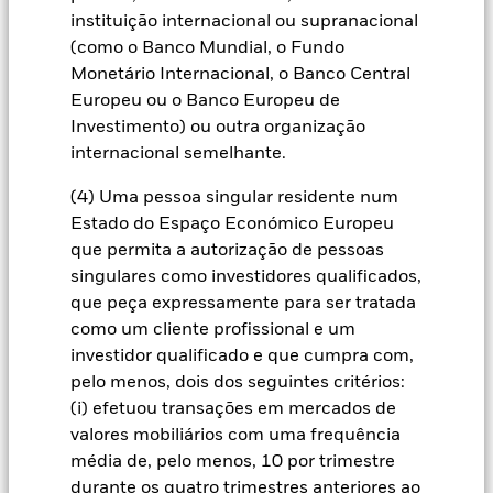
fundo incluir títulos abrangidos pela investigação de ASG da
participações com mais do que uma exposição "de minimis" a
instituição internacional ou supranacional
MSCI.
determinados setores/indústrias, incluindo, entre outros, armas
(como o Banco Mundial, o Fundo
controversas, armas nucleares, combustíveis fósseis, armas de
Monetário Internacional, o Banco Central
fogo civis, tabaco e infratores do Pacto Global das Nações
Europeu ou o Banco Europeu de
Unidas. Os Rastreios Iniciais da BlackRock EMEA são aplicados a
todos os fundos ativos novos na Europa, Médio Oriente e África
Investimento) ou outra organização
(“EMEA”), com base no princípio "respeitar ou justificar", pelas
internacional semelhante.
nossas equipas de gestão de carteiras no âmbito da nossa
estrutura de gestão de produtos. Para todas as estratégias de
(4) Uma pessoa singular residente num
índice sustentável novas na EMEA, a BlackRock trabalha com o
Estado do Espaço Económico Europeu
fornecedor do índice para refletir os mesmos rastreios no índice
personalizado. Os investidores qualificados com contas
que permita a autorização de pessoas
separadas podem ter rastreios de exclusão definidos com
singulares como investidores qualificados,
critérios específicos, conforme determinado pelo investidor. A
que peça expressamente para ser tratada
definição dos rastreios iniciais e da sua adoção para fundos
como um cliente profissional e um
sustentáveis rastreados é gerida pelo Conselho de Produtos
Sustentáveis ("CPS"). O atual fornecedor de dados ASG predefinido
investidor qualificado e que cumpra com,
para estes Rastreios Iniciais é a MSCI, mas as equipas de
pelo menos, dois dos seguintes critérios:
investimento podem optar por utilizar a Sustainalytics ou outras
(i) efetuou transações em mercados de
fontes de dados personalizadas, conforme necessário.
valores mobiliários com uma frequência
Para outras divulgações relacionadas com o SFDR a nível do
média de, pelo menos, 10 por trimestre
fundo/subfundo, consulte a(s) secção(ões) Objetivo e Política de
durante os quatro trimestres anteriores ao
Investimento específica(s) do fundo/subfundo e a informação de