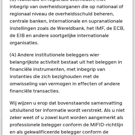
minimaliseren. Via het uitklapvakje direct onder de naam van
inbegrip van overheidsorganen die op nationaal of
het fonds, kunt u een lijst van alle aandelenklassen in het
fonds bekijken – aandelenklassen met valutahedging worden
regionaal niveau de overheidsschuld beheren,
aangegeven door het woord 'Hedged' in de naam van de
centrale banken, internationale en supranationale
aandelenklasse. Daarnaast is een volledige lijst van alle
instellingen zoals de Wereldbank, het IMF, de ECB,
aandelenklassen met valutahedging op aanvraag
de EIB en andere soortgelijke internationale
verkrijgbaar bij de beheermaatschappij van het fonds.
organisaties.
In de mate waarin het Fonds effecten uitleent om zijn kosten
te reduceren, ontvangt het Fonds 62,5% van de hiermee
(4) Andere institutionele beleggers wier
verbonden inkomsten en komen de resterende 37,5% ten
belangrijkste activiteit bestaat uit het beleggen in
goede aan BlackRock als effectenuitleenagent. Aangezien de
financiële instrumenten, met inbegrip van
verdeling van opbrengsten uit effectenleningen de
instanties die zich bezighouden met de
exploitatiekosten van het Fonds niet verhoogt, is deze niet in
omwisseling van vermogen in effecten of andere
de lopende kosten opgenomen.
financiële transacties.
Wij wijzen u erop dat bovenstaande samenvatting
Toon minder
uitsluitend ter informatie wordt verstrekt. Als u niet
BGF Global Bond Income Fund
zeker weet of u zowel kunt worden aangemerkt als
professionele belegger conform de MiFID-richtlijn
Risicometer
en als gekwalificeerde belegger conform de