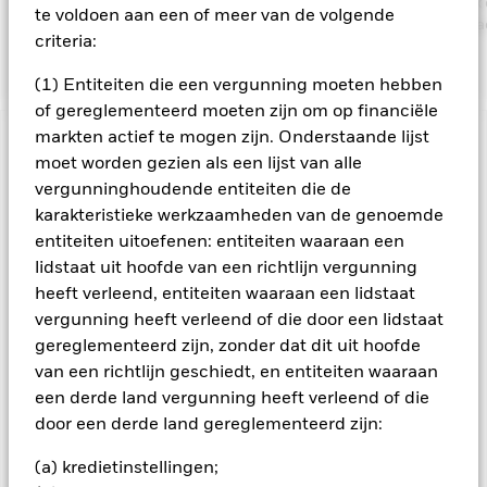
de ESG-kenmerken het prospectus en de website van BlackRock
te voldoen aan een of meer van de volgende
https://www.blackrock.com/corporate/literature/publication/bla
criteria:
baseline-screens-in-europe-middleeast-and-africa.pdf
(1) Entiteiten die een vergunning moeten hebben
of gereglementeerd moeten zijn om op financiële
markten actief te mogen zijn. Onderstaande lijst
BELANGRIJKE GEGEVENS: Kapitaalrisico.
De waarde en
moet worden gezien als een lijst van alle
het rendement van beleggingen kunnen dalen en stijgen, en
vergunninghoudende entiteiten die de
zijn niet gegarandeerd. Beleggers verliezen mogelijk hun
karakteristieke werkzaamheden van de genoemde
oorspronkelijke inleg.
entiteiten uitoefenen: entiteiten waaraan een
Kredietrisico, wijzigingen van rentevoeten en/of de
lidstaat uit hoofde van een richtlijn vergunning
wanbetalingsquote van emittenten hebben een aanzienlijk
heeft verleend, entiteiten waaraan een lidstaat
invloed op de prestaties van vastrentende effecten. Potentiële
of werkelijke verlagingen van de kredietrating kunnen het
vergunning heeft verleend of die door een lidstaat
risiconiveau verhogen. Voor Asset Backed Securities (ABS) en
gereglementeerd zijn, zonder dat dit uit hoofde
Mortgage Backed Securities (MBS) gelden dezelfde risico’s
van een richtlijn geschiedt, en entiteiten waaraan
als voor vastrentende effecten. Dergelijke
een derde land vergunning heeft verleend of die
beleggingsinstrumenten zijn onderhevig aan een
door een derde land gereglementeerd zijn:
liquiditeitsrisico, zij maken vaak gebruik van leningen en
geven misschien niet de totale waarde van de onderliggende
(a) kredietinstellingen;
activa weer. Derivaten kunnen bijzonder gevoelig zijn voor