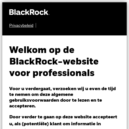
Privacybeleid
OBLIGATIES
BGF Global Bond
Welkom op de
Income Fund
BlackRock-website
voor professionals
Voor u verdergaat, verzoeken wij u even de tijd
te nemen om deze algemene
gebruiksvoorwaarden door te lezen en te
NAV per 06/aug/2026
accepteren.
CHF 9,86
Door verder te gaan op deze website accepteert
Verandering NAV 1 dag per 06/aug/2026
CHF 0,00 (0,00%)
u, als (potentiële) klant om informatie in