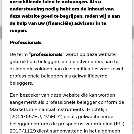
verschillende talen te ontvangen. Als u
ondersteuning nodig hebt om de inhoud van
deze website goed te begrijpen, raden wij u aan
de hulp van uw (financiële) adviseur in te
roepen.
Overzicht
Professionals
Beleggingsdoel
De term “
professionals
” wordt op deze website
Het Fonds streeft ernaar inkomsten uit uw belegging te generer
gebruikt om beleggers en dienstverleners aan te
zonder afbreuk te doen aan de kapitaalopbouw op lange termijn,
duiden die voldoen aan de specificaties voor zowel
een manier die verenigbaar is met de principes van duurzaam
beleggen en een beleggingsbeleid dat rekening houdt met crite
professionele beleggers als gekwalificeerde
het vlak van milieu, maatschappij en governance (ESG). Het Fon
beleggers.
belegt wereldwijd ten minste 70% van zijn totale vermogen in
vastrentende waarden. Hiertoe behoren obligaties en
Een bezoeker van deze website die kan worden
geldmarktinstrumenten (d.w.z. schuldeffecten met een korte loopt
aangemerkt als professionele belegger conform de
Om bovengemiddelde inkomsten te verkrijgen, streeft het Fonds
Markets in Financial Instruments II-richtlijn
gespreide bronnen van inkomsten via een verscheidenheid aan
(2014/65/EU, “MiFID”) en als gekwalificeerde
dergelijke vastrentende overdraagbare effecten. De totale activa
het Fonds worden belegd in overeenstemming met zijn ESG-bel
belegger conform de prospectus-verordening (EU)
zoals uiteengezet in het prospectus. Raadpleeg voor meer detail
2017/1129 dient samenvattend in het algemeen