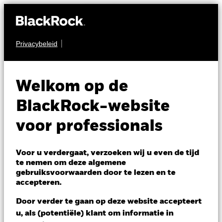
Privacybeleid
OBLIGATIES
BGF Global Bond
Welkom op de
Income Fund
BlackRock-website
voor professionals
Voor u verdergaat, verzoeken wij u even de tijd
te nemen om deze algemene
gebruiksvoorwaarden door te lezen en te
NAV per 06/aug/2026
accepteren.
NZD 9,92
Door verder te gaan op deze website accepteert
Verandering NAV 1 dag per 06/aug/2026
NZD 0,01 (0,10%)
u, als (potentiële) klant om informatie in