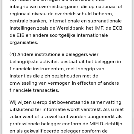
minimaliseren. Via het uitklapvakje direct onder de naam van
inbegrip van overheidsorganen die op nationaal of
het fonds, kunt u een lijst van alle aandelenklassen in het
fonds bekijken – aandelenklassen met valutahedging worden
regionaal niveau de overheidsschuld beheren,
aangegeven door het woord 'Hedged' in de naam van de
centrale banken, internationale en supranationale
aandelenklasse. Daarnaast is een volledige lijst van alle
instellingen zoals de Wereldbank, het IMF, de ECB,
aandelenklassen met valutahedging op aanvraag
de EIB en andere soortgelijke internationale
verkrijgbaar bij de beheermaatschappij van het fonds.
organisaties.
In de mate waarin het Fonds effecten uitleent om zijn kosten
te reduceren, ontvangt het Fonds 62,5% van de hiermee
(4) Andere institutionele beleggers wier
verbonden inkomsten en komen de resterende 37,5% ten
belangrijkste activiteit bestaat uit het beleggen in
goede aan BlackRock als effectenuitleenagent. Aangezien de
financiële instrumenten, met inbegrip van
verdeling van opbrengsten uit effectenleningen de
instanties die zich bezighouden met de
exploitatiekosten van het Fonds niet verhoogt, is deze niet in
omwisseling van vermogen in effecten of andere
de lopende kosten opgenomen.
financiële transacties.
Wij wijzen u erop dat bovenstaande samenvatting
Toon minder
uitsluitend ter informatie wordt verstrekt. Als u niet
BGF Global Bond Income Fund
zeker weet of u zowel kunt worden aangemerkt als
professionele belegger conform de MiFID-richtlijn
Risicometer
en als gekwalificeerde belegger conform de