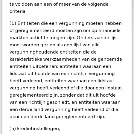
de ESG-kenmerken het prospectus en de website van BlackRock
te voldoen aan een of meer van de volgende
https://www.blackrock.com/corporate/literature/publication/bla
criteria:
baseline-screens-in-europe-middleeast-and-africa.pdf
(1) Entiteiten die een vergunning moeten hebben
of gereglementeerd moeten zijn om op financiële
markten actief te mogen zijn. Onderstaande lijst
BELANGRIJKE GEGEVENS: Kapitaalrisico.
De waarde en
moet worden gezien als een lijst van alle
het rendement van beleggingen kunnen dalen en stijgen, en
vergunninghoudende entiteiten die de
zijn niet gegarandeerd. Beleggers verliezen mogelijk hun
karakteristieke werkzaamheden van de genoemde
oorspronkelijke inleg.
entiteiten uitoefenen: entiteiten waaraan een
Kredietrisico, wijzigingen van rentevoeten en/of de
lidstaat uit hoofde van een richtlijn vergunning
wanbetalingsquote van emittenten hebben een aanzienlijk
heeft verleend, entiteiten waaraan een lidstaat
invloed op de prestaties van vastrentende effecten. Potentiële
of werkelijke verlagingen van de kredietrating kunnen het
vergunning heeft verleend of die door een lidstaat
risiconiveau verhogen. Voor Asset Backed Securities (ABS) en
gereglementeerd zijn, zonder dat dit uit hoofde
Mortgage Backed Securities (MBS) gelden dezelfde risico’s
van een richtlijn geschiedt, en entiteiten waaraan
als voor vastrentende effecten. Dergelijke
een derde land vergunning heeft verleend of die
beleggingsinstrumenten zijn onderhevig aan een
door een derde land gereglementeerd zijn:
liquiditeitsrisico, zij maken vaak gebruik van leningen en
geven misschien niet de totale waarde van de onderliggende
(a) kredietinstellingen;
activa weer. Derivaten kunnen bijzonder gevoelig zijn voor