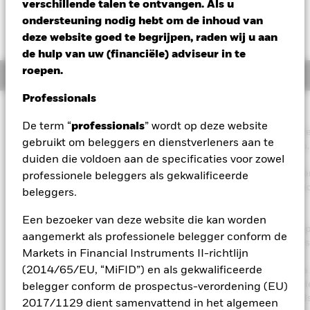
verschillende talen te ontvangen. Als u
ondersteuning nodig hebt om de inhoud van
deze website goed te begrijpen, raden wij u aan
de hulp van uw (financiële) adviseur in te
roepen.
Overzicht
Professionals
Beleggingsdoel
De term “
professionals
” wordt op deze website
Het Fonds streeft ernaar inkomsten uit uw belegging te generer
gebruikt om beleggers en dienstverleners aan te
zonder afbreuk te doen aan de kapitaalopbouw op lange termijn,
duiden die voldoen aan de specificaties voor zowel
een manier die verenigbaar is met de principes van duurzaam
beleggen en een beleggingsbeleid dat rekening houdt met crite
professionele beleggers als gekwalificeerde
het vlak van milieu, maatschappij en governance (ESG). Het Fon
beleggers.
belegt wereldwijd ten minste 70% van zijn totale vermogen in
vastrentende waarden. Hiertoe behoren obligaties en
Een bezoeker van deze website die kan worden
geldmarktinstrumenten (d.w.z. schuldeffecten met een korte loopt
aangemerkt als professionele belegger conform de
Om bovengemiddelde inkomsten te verkrijgen, streeft het Fonds
Markets in Financial Instruments II-richtlijn
gespreide bronnen van inkomsten via een verscheidenheid aan
(2014/65/EU, “MiFID”) en als gekwalificeerde
dergelijke vastrentende overdraagbare effecten. De totale activa
het Fonds worden belegd in overeenstemming met zijn ESG-bel
belegger conform de prospectus-verordening (EU)
zoals uiteengezet in het prospectus. Raadpleeg voor meer detail
2017/1129 dient samenvattend in het algemeen