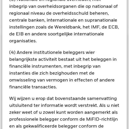
de lopende kosten opgenomen.
inbegrip van overheidsorganen die op nationaal of
regionaal niveau de overheidsschuld beheren,
centrale banken, internationale en supranationale
Toon minder
instellingen zoals de Wereldbank, het IMF, de ECB,
BGF European Fund
de EIB en andere soortgelijke internationale
Risicometer
organisaties.
(4) Andere institutionele beleggers wier
Performance
belangrijkste activiteit bestaat uit het beleggen in
financiële instrumenten, met inbegrip van
Grafiek
Kerngegevens
instanties die zich bezighouden met de
De waarde van aandelen en aandelengerelateerde effecten
kan worden beïnvloed door dagelijkse schommelingen op de
omwisseling van vermogen in effecten of andere
aandelenmarkten. Tot de andere factoren die van invloed zijn,
Volledige grafiek bekijken
Portefeuille kenmerken
financiële transacties.
behoren politiek en economisch nieuws, bedrijfsresultaten en
Fondsomvang
EUR 1.138.324.567
belangrijke gebeurtenissen in de bedrijven.
Het Fonds streeft
per 06/aug/2026
Rendement
ernaar ondernemingen uit te sluiten die zich bezighouden
Ratings
Wij wijzen u erop dat bovenstaande samenvatting
met bepaalde activiteiten die niet in overeenstemming zijn
Aantal posities
57
Introductie fonds
30/nov/1993
uitsluitend ter informatie wordt verstrekt. Als u niet
met ESG-criteria. Na een ESG-screening kan het potentiële
per 30/jun/2026
beleggingsuniversum een stuk kleiner worden en een
Posities
zeker weet of u zowel kunt worden aangemerkt als
Basisvaluta
EUR
Morningstar-rating
dergelijke screening kan een negatief effect hebben op de
Bèta 3 jr.
-
professionele belegger conform de MiFID-richtlijn
waarde van de beleggingen van het Fonds in vergelijking met
Vergelijkende benchmark 1
MSCI Europe Index (Net Total
per -
Portefeuilleverdeling
een fonds zonder een dergelijke screening.
per 30/jun/2026
en als gekwalificeerde belegger conform de
Return USD) (USD)
Deze grafiek toont de prestatie van het product als het