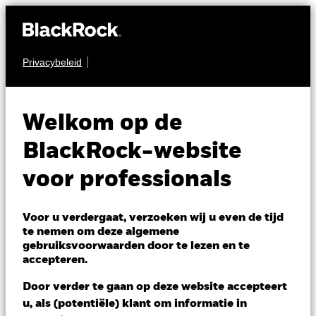
Privacybeleid
AANDELEN
BGF European Fund
Welkom op de
BlackRock-website
voor professionals
NAV per 06/aug/2026
Voor u verdergaat, verzoeken wij u even de tijd
USD 299,00
te nemen om deze algemene
gebruiksvoorwaarden door te lezen en te
Variatie 52wk: 248,40 - 301,09
accepteren.
Verandering NAV 1 dag per 06/aug/2026
Morningstar Rating
USD 0,39 (0,13%)
Door verder te gaan op deze website accepteert
u, als (potentiële) klant om informatie in