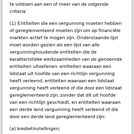
baseline-screens-in-europe-middleeast-and-africa.pdf
te voldoen aan een of meer van de volgende
criteria:
(1) Entiteiten die een vergunning moeten hebben
BELANGRIJKE GEGEVENS: Kapitaalrisico.
of gereglementeerd moeten zijn om op financiële
De waarde en
het rendement van beleggingen kunnen dalen en stijgen, en
markten actief te mogen zijn. Onderstaande lijst
zijn niet gegarandeerd. Beleggers verliezen mogelijk hun
moet worden gezien als een lijst van alle
oorspronkelijke inleg.
vergunninghoudende entiteiten die de
De waarde van aandelen en aandelengerelateerde effecten
karakteristieke werkzaamheden van de genoemde
kan worden beïnvloed door dagelijkse schommelingen op de
entiteiten uitoefenen: entiteiten waaraan een
aandelenmarkten. Tot de andere factoren die van invloed zijn,
lidstaat uit hoofde van een richtlijn vergunning
behoren politiek en economisch nieuws, bedrijfsresultaten en
heeft verleend, entiteiten waaraan een lidstaat
belangrijke gebeurtenissen in de bedrijven. Het Fonds streeft
vergunning heeft verleend of die door een lidstaat
ernaar ondernemingen uit te sluiten die zich bezighouden
met bepaalde activiteiten die niet in overeenstemming zijn
gereglementeerd zijn, zonder dat dit uit hoofde
met ESG-criteria. Beleggers dienen daarom voorafgaand aan
van een richtlijn geschiedt, en entiteiten waaraan
een belegging in het Fonds een persoonlijke ethische
een derde land vergunning heeft verleend of die
afweging te maken over de ESG-screening van het Fonds.
door een derde land gereglementeerd zijn:
Een dergelijke ESG-screening kan een negatief effect hebben
op de waarde van de beleggingen van het Fonds in
(a) kredietinstellingen;
vergelijking met een fonds zonder een dergelijke screening.