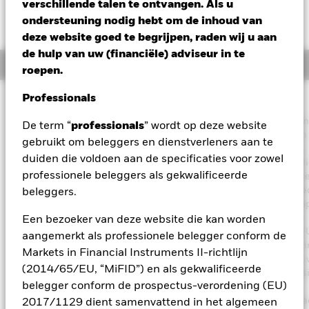
verschillende talen te ontvangen. Als u
ondersteuning nodig hebt om de inhoud van
deze website goed te begrijpen, raden wij u aan
de hulp van uw (financiële) adviseur in te
Overzicht
roepen.
Professionals
Beleggingsdoel
Het Fonds streeft naar een maximaal rendement op uw beleggin
De term “
professionals
” wordt op deze website
een combinatie van kapitaalgroei en inkomsten uit de activa van
gebruikt om beleggers en dienstverleners aan te
Fonds en belegt op een wijze die in overeenstemming is met de
duiden die voldoen aan de specificaties voor zowel
principes van een beleggingsbeleid dat rekening houdt met mili
professionele beleggers als gekwalificeerde
maatschappij en governance (ESG). Het Fonds belegt ten mins
van zijn totale activa in aandeleneffecten (bijv. aandelen) van be
beleggers.
die zijn gevestigd of voornamelijk economisch actief zijn in Euro
term Europa omvat alle Europese landen inclusief het Verenigd
Een bezoeker van deze website die kan worden
Koninkrijk, Oost-Europa en de landen van de voormalige Sovjet-
aangemerkt als professionele belegger conform de
De totale activa van het Fonds worden belegd in overeenstemm
Markets in Financial Instruments II-richtlijn
zijn ESG-beleid zoals uiteengezet in het prospectus. Raadpleeg 
(2014/65/EU, “MiFID”) en als gekwalificeerde
meer details over de ESG-kenmerken het prospectus en de websi
belegger conform de prospectus-verordening (EU)
BlackRock op
https://www.blackrock.com/corporate/literature/publication/bla
2017/1129 dient samenvattend in het algemeen