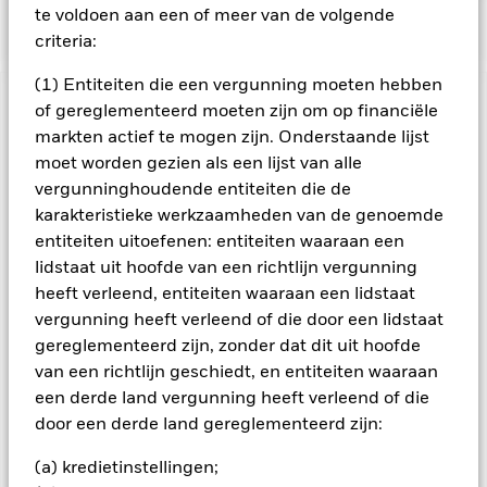
baseline-screens-in-europe-middleeast-and-africa.pdf
te voldoen aan een of meer van de volgende
criteria:
(1) Entiteiten die een vergunning moeten hebben
BELANGRIJKE GEGEVENS: Kapitaalrisico.
of gereglementeerd moeten zijn om op financiële
De waarde en
het rendement van beleggingen kunnen dalen en stijgen, en
markten actief te mogen zijn. Onderstaande lijst
zijn niet gegarandeerd. Beleggers verliezen mogelijk hun
moet worden gezien als een lijst van alle
oorspronkelijke inleg.
vergunninghoudende entiteiten die de
De waarde van aandelen en aandelengerelateerde effecten
karakteristieke werkzaamheden van de genoemde
kan worden beïnvloed door dagelijkse schommelingen op de
entiteiten uitoefenen: entiteiten waaraan een
aandelenmarkten. Tot de andere factoren die van invloed zijn,
lidstaat uit hoofde van een richtlijn vergunning
behoren politiek en economisch nieuws, bedrijfsresultaten en
heeft verleend, entiteiten waaraan een lidstaat
belangrijke gebeurtenissen in de bedrijven. Het Fonds streeft
vergunning heeft verleend of die door een lidstaat
ernaar ondernemingen uit te sluiten die zich bezighouden
met bepaalde activiteiten die niet in overeenstemming zijn
gereglementeerd zijn, zonder dat dit uit hoofde
met ESG-criteria. Beleggers dienen daarom voorafgaand aan
van een richtlijn geschiedt, en entiteiten waaraan
een belegging in het Fonds een persoonlijke ethische
een derde land vergunning heeft verleend of die
afweging te maken over de ESG-screening van het Fonds.
door een derde land gereglementeerd zijn:
Een dergelijke ESG-screening kan een negatief effect hebben
op de waarde van de beleggingen van het Fonds in
(a) kredietinstellingen;
vergelijking met een fonds zonder een dergelijke screening.