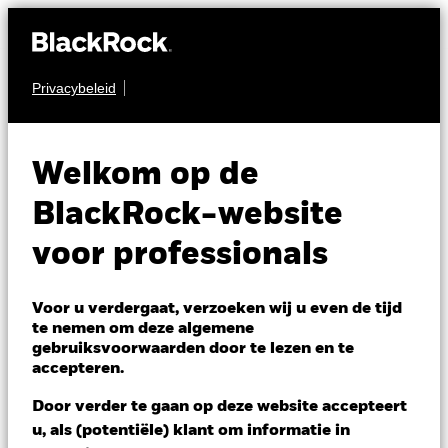
Privacybeleid
AANDELEN
BGF European Fund
Welkom op de
BlackRock-website
voor professionals
NAV per 07/aug/2026
Voor u verdergaat, verzoeken wij u even de tijd
GBP 22,98
te nemen om deze algemene
gebruiksvoorwaarden door te lezen en te
Variatie 52wk: 19,09 - 23,23
accepteren.
Verandering NAV 1 dag per 07/aug/2026
Morningstar Rating
GBP 0,10 (0,44%)
Door verder te gaan op deze website accepteert
u, als (potentiële) klant om informatie in