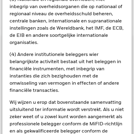
de lopende kosten opgenomen.
inbegrip van overheidsorganen die op nationaal of
regionaal niveau de overheidsschuld beheren,
centrale banken, internationale en supranationale
Toon minder
instellingen zoals de Wereldbank, het IMF, de ECB,
BGF European Fund
de EIB en andere soortgelijke internationale
Risicometer
organisaties.
(4) Andere institutionele beleggers wier
Performance
belangrijkste activiteit bestaat uit het beleggen in
financiële instrumenten, met inbegrip van
Grafiek
Kerngegevens
instanties die zich bezighouden met de
De waarde van aandelen en aandelengerelateerde effecten
kan worden beïnvloed door dagelijkse schommelingen op de
omwisseling van vermogen in effecten of andere
aandelenmarkten. Tot de andere factoren die van invloed zijn,
Volledige grafiek bekijken
Portefeuille kenmerken
financiële transacties.
behoren politiek en economisch nieuws, bedrijfsresultaten en
Fondsomvang
EUR 1.143.998.946
belangrijke gebeurtenissen in de bedrijven.
Het Fonds streeft
per 07/aug/2026
Rendement
ernaar ondernemingen uit te sluiten die zich bezighouden
Ratings
Wij wijzen u erop dat bovenstaande samenvatting
met bepaalde activiteiten die niet in overeenstemming zijn
Aantal posities
57
Introductie fonds
30/nov/1993
uitsluitend ter informatie wordt verstrekt. Als u niet
met ESG-criteria. Na een ESG-screening kan het potentiële
per 30/jun/2026
beleggingsuniversum een stuk kleiner worden en een
Posities
zeker weet of u zowel kunt worden aangemerkt als
Basisvaluta
EUR
Morningstar-rating
dergelijke screening kan een negatief effect hebben op de
Bèta 3 jr.
1,23
professionele belegger conform de MiFID-richtlijn
waarde van de beleggingen van het Fonds in vergelijking met
Beperkende benchmark 1
MSCI Europe Index
per 31/jul/2026
Portefeuilleverdeling
een fonds zonder een dergelijke screening.
per 30/jun/2026
en als gekwalificeerde belegger conform de
Deze grafiek toont de prestatie van het product als het