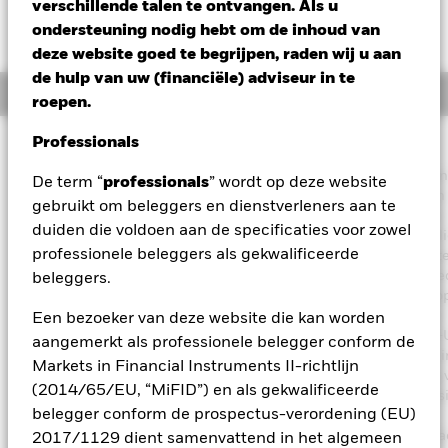
verschillende talen te ontvangen. Als u
ondersteuning nodig hebt om de inhoud van
deze website goed te begrijpen, raden wij u aan
de hulp van uw (financiële) adviseur in te
Overzicht
roepen.
Professionals
Beleggingsdoel
Het Fonds streeft naar een maximaal rendement op uw beleggin
De term “
professionals
” wordt op deze website
een combinatie van kapitaalgroei en inkomsten uit de activa van
gebruikt om beleggers en dienstverleners aan te
Fonds en belegt op een wijze die in overeenstemming is met de
duiden die voldoen aan de specificaties voor zowel
principes van een beleggingsbeleid dat rekening houdt met mili
professionele beleggers als gekwalificeerde
maatschappij en governance (ESG). Het Fonds belegt ten mins
van zijn totale activa in aandeleneffecten (bijv. aandelen) van be
beleggers.
die zijn gevestigd of voornamelijk economisch actief zijn in Euro
term Europa omvat alle Europese landen inclusief het Verenigd
Een bezoeker van deze website die kan worden
Koninkrijk, Oost-Europa en de landen van de voormalige Sovjet-
aangemerkt als professionele belegger conform de
De totale activa van het Fonds worden belegd in overeenstemm
Markets in Financial Instruments II-richtlijn
zijn ESG-beleid zoals uiteengezet in het prospectus. Raadpleeg 
(2014/65/EU, “MiFID”) en als gekwalificeerde
meer details over de ESG-kenmerken het prospectus en de websi
belegger conform de prospectus-verordening (EU)
BlackRock op
https://www.blackrock.com/corporate/literature/publication/bla
2017/1129 dient samenvattend in het algemeen